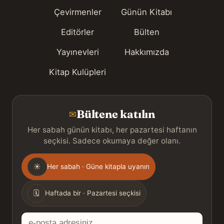
Çevirmenler
Günün Kitabı
Editörler
Bülten
Yayınevleri
Hakkımızda
Kitap Kulüpleri
Bültene katılın
✉
Her sabah günün kitabı, her pazartesi haftanın
seçkisi. Sadece okumaya değer olanı.
Gönderim
☀
Her sabah · Güne kitapla uyanın
sıklığı
🗓
Haftada bir · Pazartesi seçkisi
E-