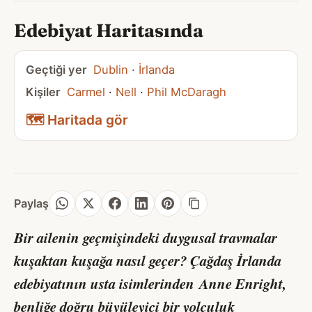
Edebiyat Haritasında
Geçtiği yer
Dublin
·
İrlanda
Kişiler
Carmel
·
Nell
·
Phil McDaragh
🗺️ Haritada gör
Paylaş
Bir ailenin geçmişindeki duygusal travmalar
kuşaktan kuşağa nasıl geçer?
Çağdaş İrlanda
edebiyatının usta isimlerinden
Anne Enright
,
benliğe doğru büyüleyici bir yolculuk