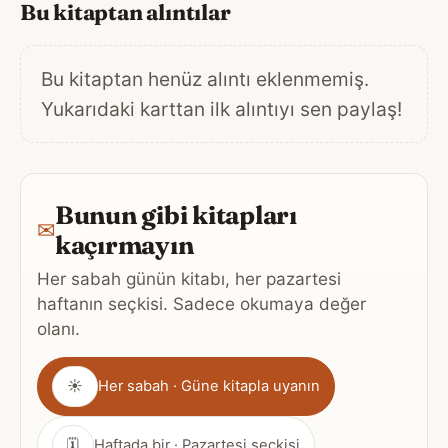
Bu kitaptan alıntılar
Bu kitaptan henüz alıntı eklenmemiş.
Yukarıdaki karttan ilk alıntıyı sen paylaş!
Bunun gibi kitapları
✉
kaçırmayın
Her sabah günün kitabı, her pazartesi
haftanın seçkisi. Sadece okumaya değer
olanı.
Gönderim
☀
Her sabah · Güne kitapla uyanın
sıklığı
🗓
Haftada bir · Pazartesi seçkisi