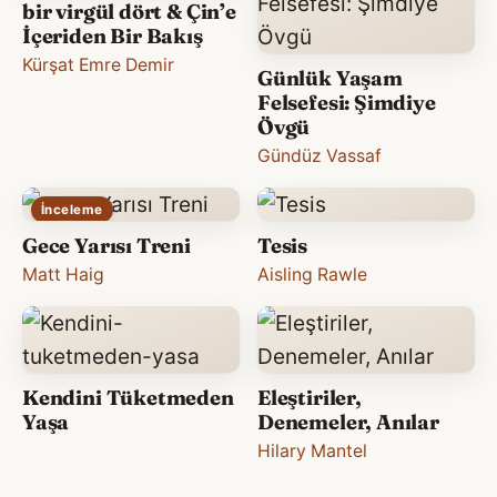
bir virgül dört & Çin’e
İçeriden Bir Bakış
Kürşat Emre Demir
Günlük Yaşam
Felsefesi: Şimdiye
Övgü
Gündüz Vassaf
İnceleme
Gece Yarısı Treni
Tesis
Matt Haig
Aisling Rawle
Kendini Tüketmeden
Eleştiriler,
Yaşa
Denemeler, Anılar
Hilary Mantel