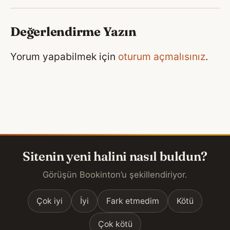
Değerlendirme Yazın
Yorum yapabilmek için
oturum açmalısınız
.
Sitenin yeni halini nasıl buldun?
Görüşün Bookinton’u şekillendiriyor.
Çok iyi
İyi
Fark etmedim
Kötü
Çok kötü