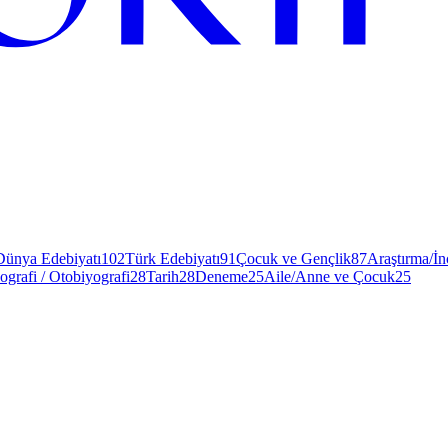
Dünya Edebiyatı
102
Türk Edebiyatı
91
Çocuk ve Gençlik
87
Araştırma/İ
ografi / Otobiyografi
28
Tarih
28
Deneme
25
Aile/Anne ve Çocuk
25