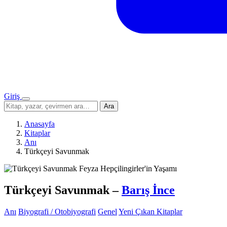
Giriş
Menü
Sitede
Ara
ara
Anasayfa
Kitaplar
Anı
Türkçeyi Savunmak
Türkçeyi Savunmak
–
Barış İnce
Anı
Biyografi / Otobiyografi
Genel
Yeni Çıkan Kitaplar