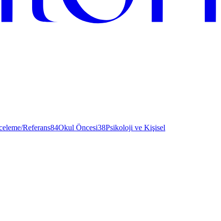
nceleme/Referans
84
Okul Öncesi
38
Psikoloji ve Kişisel