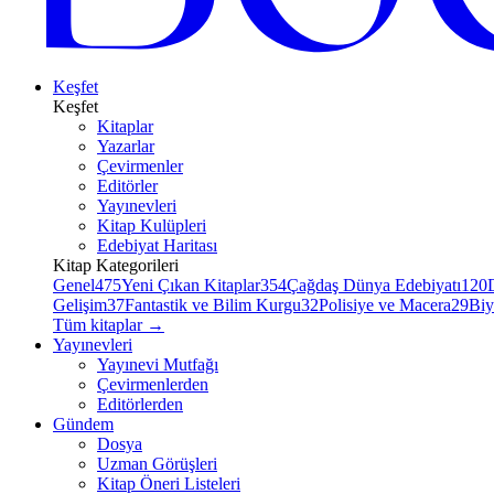
Keşfet
Keşfet
Kitaplar
Yazarlar
Çevirmenler
Editörler
Yayınevleri
Kitap Kulüpleri
Edebiyat Haritası
Kitap Kategorileri
Genel
475
Yeni Çıkan Kitaplar
354
Çağdaş Dünya Edebiyatı
120
Gelişim
37
Fantastik ve Bilim Kurgu
32
Polisiye ve Macera
29
Biy
Tüm kitaplar
→
Yayınevleri
Yayınevi Mutfağı
Çevirmenlerden
Editörlerden
Gündem
Dosya
Uzman Görüşleri
Kitap Öneri Listeleri