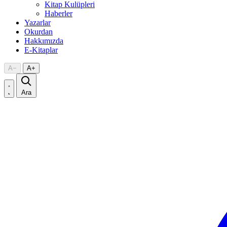
Kitap Kulüpleri
Haberler
Yazarlar
Okurdan
Hakkımızda
E-Kitaplar
A
−
A
+
Ara