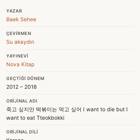
YAZAR
Baek Sehee
ÇEVIRMEN
Su akaydın
YAYINEVI
Nova Kitap
GEÇTIĞI DÖNEM
2012 – 2018
ORIJINAL ADI
죽고 싶지만 떡볶이는 먹고 싶어 I want to die but I
want to eat Tteokbokki
ORIJINAL DILI