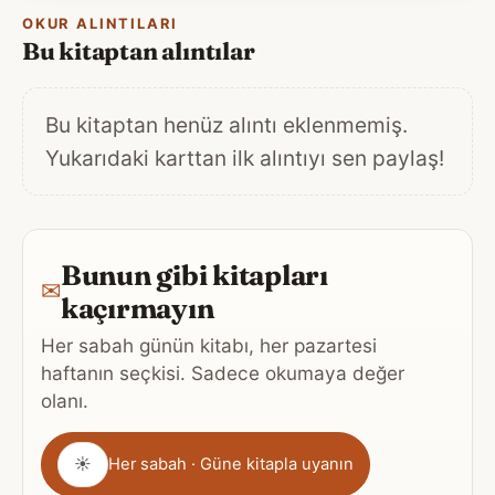
OKUR ALINTILARI
Bu kitaptan alıntılar
Bu kitaptan henüz alıntı eklenmemiş.
Yukarıdaki karttan ilk alıntıyı sen paylaş!
Bunun gibi kitapları
✉
kaçırmayın
Her sabah günün kitabı, her pazartesi
haftanın seçkisi. Sadece okumaya değer
olanı.
Gönderim
☀
Her sabah · Güne kitapla uyanın
sıklığı