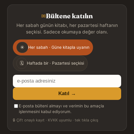
Bültene katılın
✉
Her sabah günün kitabı, her pazartesi haftanın
seçkisi. Sadece okumaya değer olanı.
Gönderim
☀
Her sabah · Güne kitapla uyanın
sıklığı
🗓
Haftada bir · Pazartesi seçkisi
E-
posta
Katıl →
adresiniz
E-posta bülteni almayı ve verimin bu amaçla
işlenmesini kabul ediyorum.
🔒
Çift onaylı kayıt · KVKK uyumlu · tek tıkla çıkış