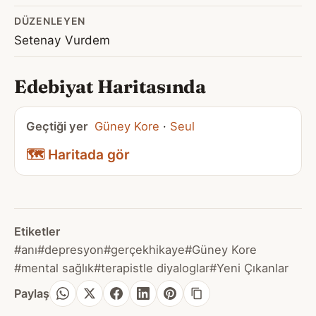
DÜZENLEYEN
Setenay Vurdem
Edebiyat Haritasında
Geçtiği yer
Güney Kore
·
Seul
🗺️ Haritada gör
Etiketler
#anı
#depresyon
#gerçekhikaye
#Güney Kore
#mental sağlık
#terapistle diyaloglar
#Yeni Çıkanlar
Paylaş