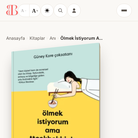
A
A
−
+
Menü
Anasayfa
Kitaplar
Anı
Ölmek İstiyorum Ama Tteokbokki de Yemek İstiyorum