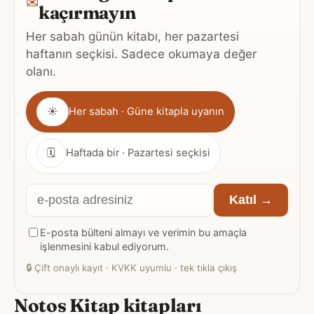
✉
kaçırmayın
Her sabah günün kitabı, her pazartesi
haftanın seçkisi. Sadece okumaya değer
olanı.
Gönderim
☀
Her sabah · Güne kitapla uyanın
sıklığı
🗓
Haftada bir · Pazartesi seçkisi
E-
Katıl →
posta
E-posta bülteni almayı ve verimin bu amaçla
adresiniz
işlenmesini kabul ediyorum.
🔒
Çift onaylı kayıt · KVKK uyumlu · tek tıkla çıkış
Notos Kitap kitapları