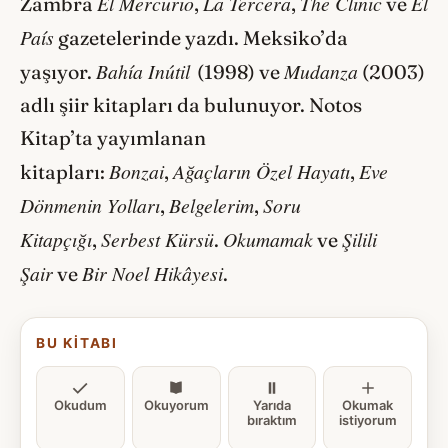
El Mercurio
La Tercera
The Clinic
El
Zambra
,
,
ve
País
gazetelerinde yazdı. Meksiko’da
Bahía Inútil
Mudanza
yaşıyor.
(1998) ve
(2003)
adlı şiir kitapları da bulunuyor. Notos
Kitap’ta yayımlanan
Bonzai
Ağaçların Özel Hayatı
Eve
kitapları:
,
,
Dönmenin Yolları
Belgelerim
Soru
,
,
Kitapçığı
Serbest Kürsü
Okumamak
Şilili
,
.
ve
Şair
Bir Noel Hikâyesi
ve
.
BU KITABI
Okudum
Okuyorum
Yarıda
Okumak
bıraktım
istiyorum