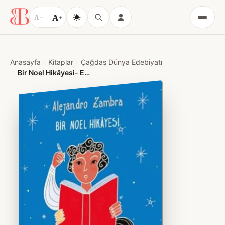
A
A
−
+
Menü
Anasayfa
Kitaplar
Çağdaş Dünya Edebiyatı
Bir Noel Hikâyesi- Edebiyatla Hayat Arasındaki Bağların ve Silinip Giden Bir Arkadaşlığın Hikâyesi