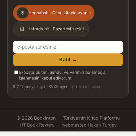
Gönderim
☀
Her sabah · Güne kitapla uyanın
sıklığı
🗓
Haftada bir · Pazartesi seçkisi
E-
posta
Katıl →
adresiniz
E-posta bülteni almayı ve verimin bu amaçla
işlenmesini kabul ediyorum.
🔒
Çift onaylı kayıt · KVKK uyumlu · tek tıkla çıkış
© 2026 Bookinton — Türkiye’nin Kitap Platformu
HT Book Review — webmaster: Hakan Turgay