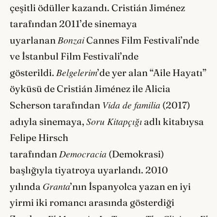
çeşitli ödüller kazandı. Cristián Jiménez
tarafından 2011’de sinemaya
Bonzai
uyarlanan
Cannes Film Festivali’nde
ve İstanbul Film Festivali’nde
Belgelerim
gösterildi.
’de yer alan “Aile Hayatı”
öyküsü de Cristián Jiménez ile Alicia
Vida de familia
Scherson tarafından
(2017)
Soru Kitapçığı
adıyla sinemaya,
adlı kitabıysa
Felipe Hirsch
Democracia
tarafından
(Demokrasi)
başlığıyla tiyatroya uyarlandı. 2010
Granta
yılında
’nın İspanyolca yazan en iyi
yirmi iki romancı arasında gösterdiği