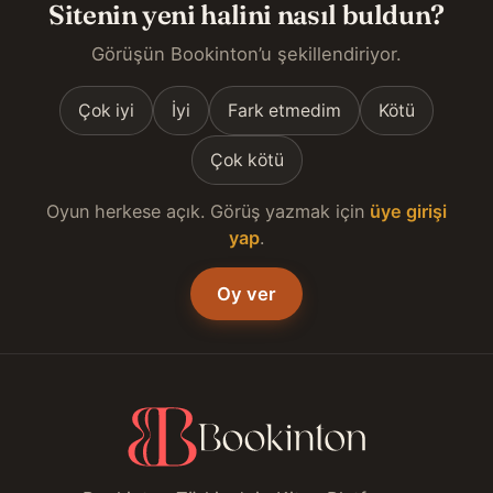
Sitenin yeni halini nasıl buldun?
Görüşün Bookinton’u şekillendiriyor.
Çok iyi
İyi
Fark etmedim
Kötü
Çok kötü
Oyun herkese açık. Görüş yazmak için
üye girişi
yap
.
Oy ver