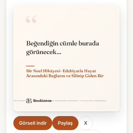
Görseli indir
Paylaş
X