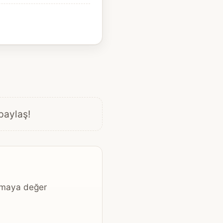
 paylaş!
kumaya değer