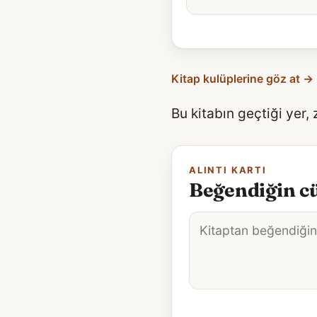
Kitap kulüplerine göz at →
Bu kitabın geçtiği yer,
ALINTI KARTI
Beğendiğin cü
Alıntı
metni