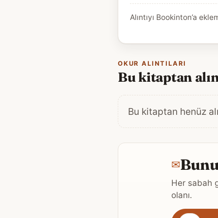
Alıntıyı Bookinton’a ekle
OKUR ALINTILARI
Bu kitaptan alın
Bu kitaptan henüz alı
Bunun
✉
Her sabah g
olanı.
Gönderim