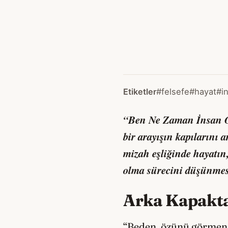
Etiketler
#felsefe
#hayat
#i
“Ben Ne Zaman İnsan Ol
bir arayışın kapılarını 
mizah eşliğinde hayatın
olma sürecini düşünmesi
Arka Kapakt
“Beden, özünü görmeni 