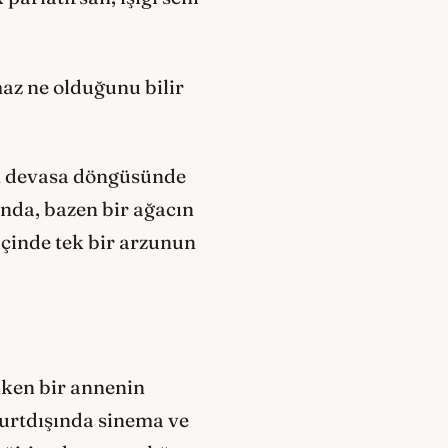
az ne olduğunu bilir
in devasa döngüsünde
ında, bazen bir ağacın
içinde tek bir arzunun
nken bir annenin
yurtdışında sinema ve