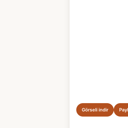
Görseli indir
Pay