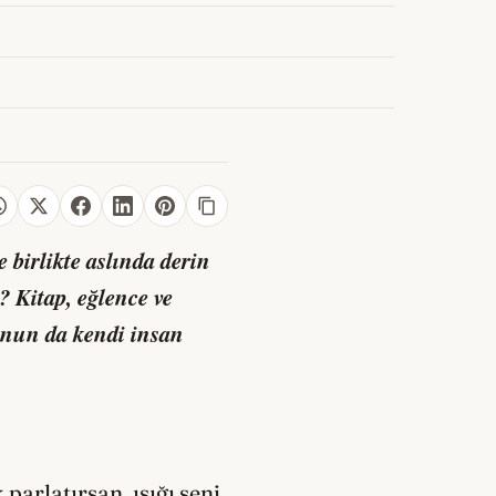
birlikte aslında derin
? Kitap, eğlence ve
cunun da kendi insan
arlatırsan, ışığı seni