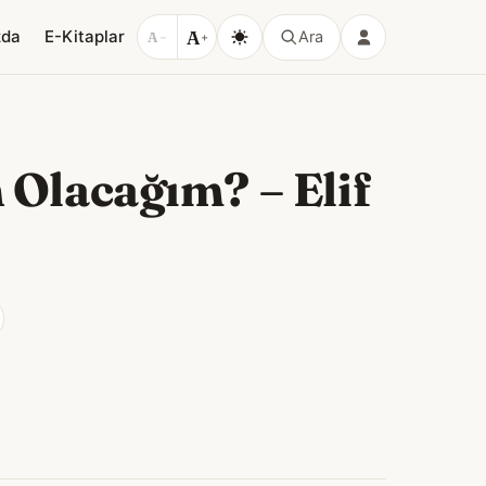
A
zda
E-Kitaplar
Ara
A
−
+
n Olacağım?
–
Elif