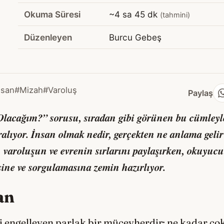
Okuma Süresi
~4 sa 45 dk
(tahmini)
Düzenleyen
Burcu Gebeş
nsan
#Mizah
#Varoluş
Paylaş
acağım?” sorusu, sıradan gibi görünen bu cümleyle 
aralıyor. İnsan olmak nedir, gerçekten ne anlama gelir
, varoluşun ve evrenin sırlarını paylaşırken, okuyu
ne ve sorgulamasına zemin hazırlıyor.
an
engelleyen parlak bir mücevherdir; ne kadar çok p