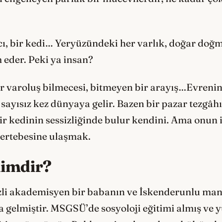
cı, bir kedi… Yeryüzündeki her varlık, doğar doğm
 eder. Peki ya insan?
ir varoluş bilmecesi, bitmeyen bir arayış…Evren
 sayısız kez dünyaya gelir. Bazen bir pazar tezgâh
ir kedinin sessizliğinde bulur kendini. Ama onun 
mertebesine ulaşmak.
Kimdir?
zli akademisyen bir babanın ve İskenderunlu ma
 gelmiştir. MSGSÜ’de sosyoloji eğitimi almış ve 