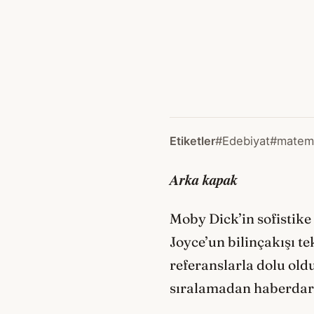
Etiketler
#Edebiyat
#matem
Arka kapak
Moby Dick’in sofistik
Joyce’un bilinçakışı t
referanslarla dolu ol
sıralamadan haberdar