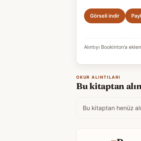
Görseli indir
Pay
Alıntıyı Bookinton’a ekle
OKUR ALINTILARI
Bu kitaptan alın
Bu kitaptan henüz alı