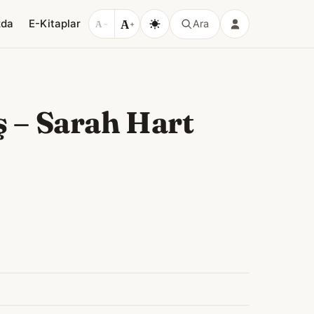
A
zda
E-Kitaplar
Ara
A
−
+
ş
–
Sarah Hart