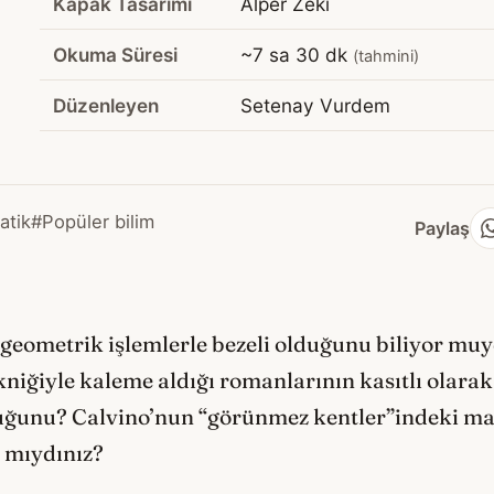
Kapak Tasarımı
Alper Zeki
Okuma Süresi
~7 sa 30 dk
(tahmini)
Düzenleyen
Setenay Vurdem
atik
#Popüler bilim
Paylaş
e geometrik işlemlerle bezeli olduğunu biliyor m
ekniğiyle kaleme aldığı romanlarının kasıtlı olar
duğunu? Calvino’nun “görünmez kentler”indeki m
 mıydınız?