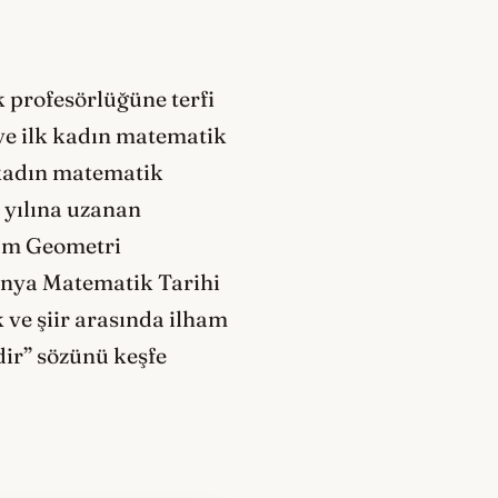
 profesörlüğüne terfi
 ve ilk kadın matematik
ş kadın matematik
 yılına uzanan
ham Geometri
tanya Matematik Tarihi
ve şiir arasında ilham
dir” sözünü keşfe