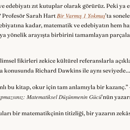
e edebiyatı zıt kutuplar olarak görürüz. Peki ya 
Bir Varmış 1 Yokmuş
? Profesör Sarah Hart
’ta sonel
debiyatına kadar, matematik ve edebiyatın hem ha
a yönelik arayışta birbirini tamamlayan parçala
ilimsel fikirleri zekice kültürel referanslarla açıkl
ma konusunda Richard Dawkins ile aynı seviyede…
ı bu kitap, okur için tam anlamıyla bir kazanç.”
apmazsınız: Matematiksel Düşünmenin Gücü
’nün yazar
arı bir matematikçinin titizliği, bir yazarın zekâ