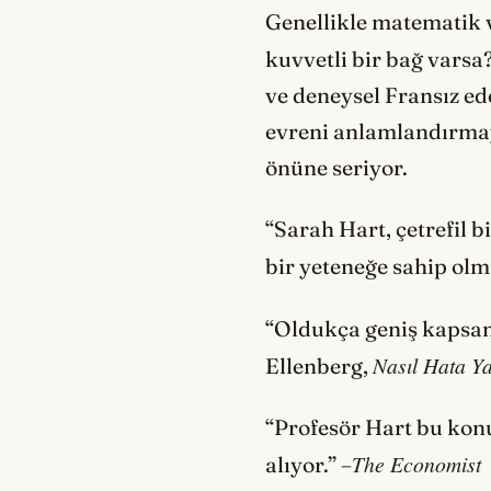
Genellikle matematik v
kuvvetli bir bağ varsa
ve deneysel Fransız e
evreni anlamlandırmay
önüne seriyor.
“Sarah Hart, çetrefil b
bir yeteneğe sahip ol
“Oldukça geniş kapsaml
Nasıl Hata Y
Ellenberg,
“Profesör Hart bu konul
The Economist
alıyor.” –