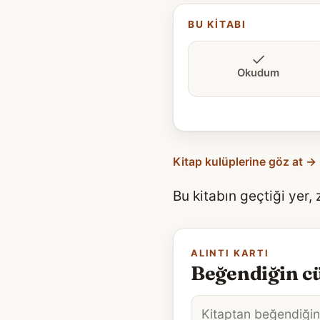
BU KITABI
Okudum
Kitap kulüplerine göz at →
Bu kitabın geçtiği yer,
ALINTI KARTI
Beğendiğin cü
Alıntı