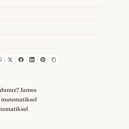
uydunuz? James
ak matematiksel
atematiksel