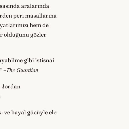
esasında aralarında
erden peri masallarına
yatlarımızı hem de
r olduğunu gözler
ayabilme gibi istisnai
The Guardian
” –
 –Jordan
ı
sı ve hayal gücüyle ele