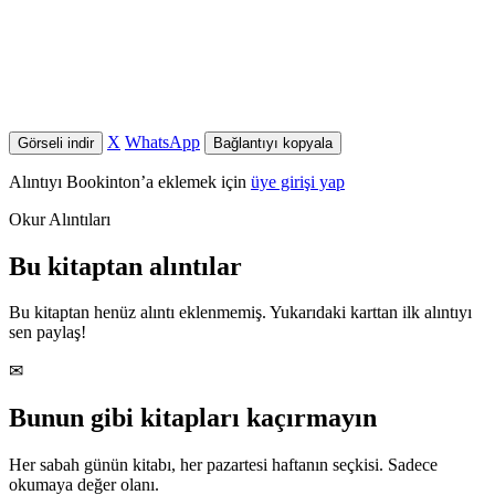
X
WhatsApp
Görseli indir
Bağlantıyı kopyala
Alıntıyı Bookinton’a eklemek için
üye girişi yap
Okur Alıntıları
Bu kitaptan alıntılar
Bu kitaptan henüz alıntı eklenmemiş. Yukarıdaki karttan ilk alıntıyı
sen paylaş!
✉
Bunun gibi kitapları kaçırmayın
Her sabah günün kitabı, her pazartesi haftanın seçkisi. Sadece
okumaya değer olanı.