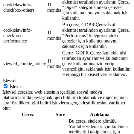
eklentisi tarafından ayarlanır. Çerez,
cookielawinfo-
11
"Diğer" kategorisindeki çerezler
checkbox-others
months
için kullanıcı onayını saklamak için
kullanılır.
Bu çerez, GDPR Çerez İzni
cookielawinfo-
eklentisi tarafından ayarlanır. Çerez,
11
checkbox-
"Performans" kategorisindeki
months
performance
çerezler için kullanıcı onayını
saklamak için kullanılır.
Çerez, GDPR Çerez İzni eklentisi
tarafından ayarlanır ve kullanıcının
11
viewed_cookie_policy
çerez kullanımına izin verip
months
vermediğini saklamak için kullanılır.
Herhangi bir kişisel veri saklamaz.
İşlevsel
İşlevsel
İşlevsel çerezler, web sitesinin içeriğini sosyal medya
platformlarında paylaşmak, geri bildirim toplamak ve diğer üçüncü
taraf özellikleri gibi belirli işlevlerin gerçekleştirilmesine yardımcı
olur.
Çerez
Süre
Açıklama
Bu çerez, sitelere gömülü
Youtube videoları için kullanıcı
tercihlerini takip etmek için