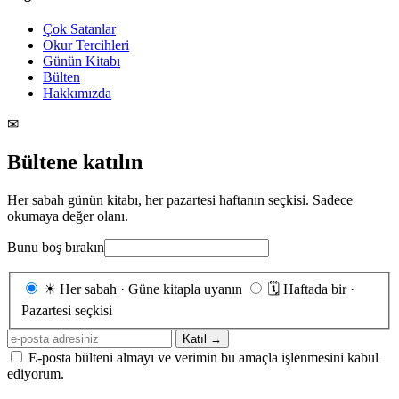
Çok Satanlar
Okur Tercihleri
Günün Kitabı
Bülten
Hakkımızda
✉
Bültene katılın
Her sabah günün kitabı, her pazartesi haftanın seçkisi. Sadece
okumaya değer olanı.
Bunu boş bırakın
Gönderim
☀
Her sabah · Güne kitapla uyanın
🗓
Haftada bir ·
sıklığı
Pazartesi seçkisi
E-
Katıl →
posta
E-posta bülteni almayı ve verimin bu amaçla işlenmesini kabul
adresiniz
ediyorum.