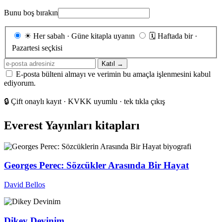
Bunu boş bırakın
Gönderim
☀
Her sabah · Güne kitapla uyanın
🗓
Haftada bir ·
sıklığı
Pazartesi seçkisi
E-
Katıl →
posta
E-posta bülteni almayı ve verimin bu amaçla işlenmesini kabul
adresiniz
ediyorum.
🔒
Çift onaylı kayıt · KVKK uyumlu · tek tıkla çıkış
Everest Yayınları kitapları
Georges Perec: Sözcükler Arasında Bir Hayat
David Bellos
Dikey Devinim