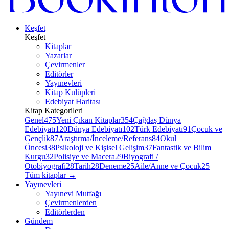
Keşfet
Keşfet
Kitaplar
Yazarlar
Çevirmenler
Editörler
Yayınevleri
Kitap Kulüpleri
Edebiyat Haritası
Kitap Kategorileri
Genel
475
Yeni Çıkan Kitaplar
354
Çağdaş Dünya
Edebiyatı
120
Dünya Edebiyatı
102
Türk Edebiyatı
91
Çocuk ve
Gençlik
87
Araştırma/İnceleme/Referans
84
Okul
Öncesi
38
Psikoloji ve Kişisel Gelişim
37
Fantastik ve Bilim
Kurgu
32
Polisiye ve Macera
29
Biyografi /
Otobiyografi
28
Tarih
28
Deneme
25
Aile/Anne ve Çocuk
25
Tüm kitaplar
→
Yayınevleri
Yayınevi Mutfağı
Çevirmenlerden
Editörlerden
Gündem