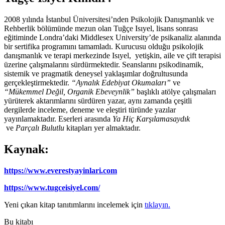
2008 yılında İstanbul Üniversitesi’nden Psikolojik Danışmanlık ve
Rehberlik bölümünde mezun olan Tuğçe Isıyel, lisans sonrası
eğitiminde Londra’daki Middlesex University’de psikanaliz alanında
bir sertifika programını tamamladı. Kurucusu olduğu psikolojik
danışmanlık ve terapi merkezinde Isıyel, yetişkin, aile ve çift terapisi
üzerine çalışmalarını sürdürmektedir. Seanslarını psikodinamik,
sistemik ve pragmatik deneysel yaklaşımlar doğrultusunda
gerçekleştirmektedir.
“Aynalık Edebiyat Okumaları”
ve
“Mükemmel Değil, Organik Ebeveynlik”
başlıklı atölye çalışmaları
yürüterek aktarımlarını sürdüren yazar, aynı zamanda çeşitli
dergilerde inceleme, deneme ve eleştiri türünde yazılar
yayınlamaktadır. Eserleri arasında
Ya Hiç Karşılamasaydık
ve
Parçalı Bulutlu
kitapları yer almaktadır.
Kaynak:
https://www.everestyayinlari.com
https://www.tugceisiyel.com/
Yeni çıkan kitap tanıtımlarını incelemek için
tıklayın.
Bu kitabı