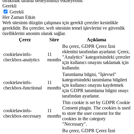
bırakmak tarama deneyiminizi etkileyebilir.
Gerekli
Gerekli
Her Zaman Etkin
Web sitesinin düzgün çalışması için gerekli çerezler kesinlikle
gereklidir. Bu çerezler, web sitesinin temel işlevlerini ve güvenlik
özelliklerini anonim olarak sağlar.
Çerez
Süre
Açıklama
Bu çerez, GDPR Çerez İzni
eklentisi tarafından ayarlanır. Çerez,
cookielawinfo-
11
"Analytics" kategorisindeki çerezler
checkbox-analytics
months
için kullanıcı onayını saklamak için
kullanılır.
Tanımlama bilgisi, "İşlevsel"
kategorisindeki tanımlama bilgileri
cookielawinfo-
11
için kullanıcı onayını kaydetmek
checkbox-functional
months
için GDPR tanımlama bilgisi onayı
tarafından ayarlanır.
This cookie is set by GDPR Cookie
Consent plugin. The cookies is used
cookielawinfo-
11
to store the user consent for the
checkbox-necessary
months
cookies in the category
"Necessary".
Bu çerez, GDPR Çerez İzni