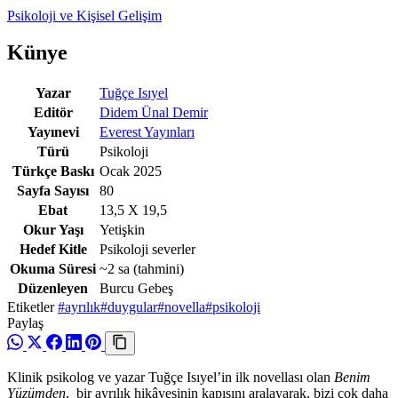
Psikoloji ve Kişisel Gelişim
Künye
Yazar
Tuğçe Isıyel
Editör
Didem Ünal Demir
Yayınevi
Everest Yayınları
Türü
Psikoloji
Türkçe Baskı
Ocak 2025
Sayfa Sayısı
80
Ebat
13,5 X 19,5
Okur Yaşı
Yetişkin
Hedef Kitle
Psikoloji severler
Okuma Süresi
~2 sa
(tahmini)
Düzenleyen
Burcu Gebeş
Etiketler
#ayrılık
#duygular
#novella
#psikoloji
Paylaş
Klinik psikolog ve yazar Tuğçe Isıyel’in ilk novellası olan
Benim
Yüzümden
, bir ayrılık hikâyesinin kapısını aralayarak, bizi çok daha