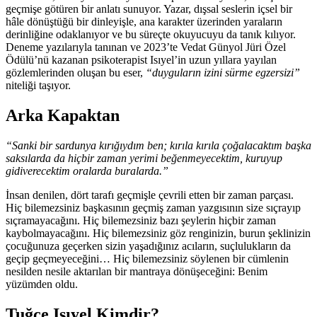
geçmişe götüren bir anlatı sunuyor. Yazar, dışsal seslerin içsel bir
hâle dönüştüğü bir dinleyişle, ana karakter üzerinden yaraların
derinliğine odaklanıyor ve bu süreçte okuyucuyu da tanık kılıyor.
Deneme yazılarıyla tanınan ve 2023’te Vedat Günyol Jüri Özel
Ödülü’nü kazanan psikoterapist Isıyel’in uzun yıllara yayılan
gözlemlerinden oluşan bu eser,
“duyguların izini sürme egzersizi”
niteliği taşıyor.
Arka Kapaktan
“Sanki bir sardunya kırığıydım ben; kırıla kırıla çoğalacaktım başka
saksılarda da hiçbir zaman yerimi beğenmeyecektim, kuruyup
gidiverecektim oralarda buralarda.”
İnsan denilen, dört tarafı geçmişle çevrili etten bir zaman parçası.
Hiç bilemezsiniz başkasının geçmiş zaman yazgısının size sıçrayıp
sıçramayacağını. Hiç bilemezsiniz bazı şeylerin hiçbir zaman
kaybolmayacağını. Hiç bilemezsiniz göz renginizin, burun şeklinizin
çocuğunuza geçerken sizin yaşadığınız acıların, suçlulukların da
geçip geçmeyeceğini… Hiç bilemezsiniz söylenen bir cümlenin
nesilden nesile aktarılan bir mantraya dönüşeceğini: Benim
yüzümden oldu.
Tuğçe Isıyel Kimdir?