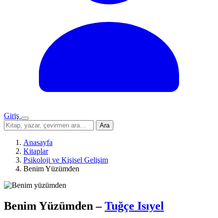
Giriş
Menü
Sitede
Ara
ara
Anasayfa
Kitaplar
Psikoloji ve Kişisel Gelişim
Benim Yüzümden
Benim Yüzümden
–
Tuğçe Isıyel