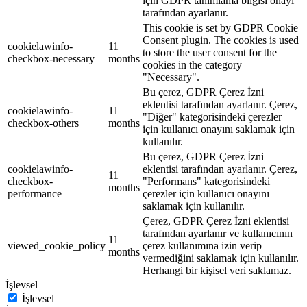
için GDPR tanımlama bilgisi onayı
tarafından ayarlanır.
This cookie is set by GDPR Cookie
Consent plugin. The cookies is used
cookielawinfo-
11
to store the user consent for the
checkbox-necessary
months
cookies in the category
"Necessary".
Bu çerez, GDPR Çerez İzni
eklentisi tarafından ayarlanır. Çerez,
cookielawinfo-
11
"Diğer" kategorisindeki çerezler
checkbox-others
months
için kullanıcı onayını saklamak için
kullanılır.
Bu çerez, GDPR Çerez İzni
cookielawinfo-
eklentisi tarafından ayarlanır. Çerez,
11
checkbox-
"Performans" kategorisindeki
months
performance
çerezler için kullanıcı onayını
saklamak için kullanılır.
Çerez, GDPR Çerez İzni eklentisi
tarafından ayarlanır ve kullanıcının
11
viewed_cookie_policy
çerez kullanımına izin verip
months
vermediğini saklamak için kullanılır.
Herhangi bir kişisel veri saklamaz.
İşlevsel
İşlevsel