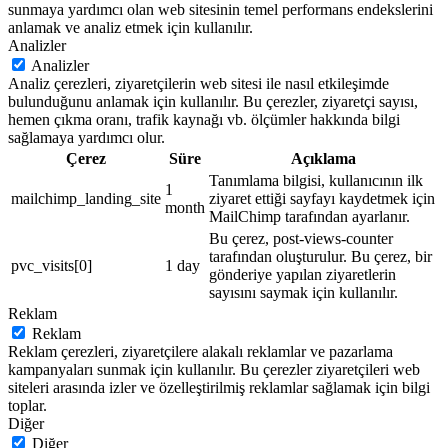
sunmaya yardımcı olan web sitesinin temel performans endekslerini
anlamak ve analiz etmek için kullanılır.
Analizler
Analizler
Analiz çerezleri, ziyaretçilerin web sitesi ile nasıl etkileşimde
bulunduğunu anlamak için kullanılır. Bu çerezler, ziyaretçi sayısı,
hemen çıkma oranı, trafik kaynağı vb. ölçümler hakkında bilgi
sağlamaya yardımcı olur.
Çerez
Süre
Açıklama
Tanımlama bilgisi, kullanıcının ilk
1
mailchimp_landing_site
ziyaret ettiği sayfayı kaydetmek için
month
MailChimp tarafından ayarlanır.
Bu çerez, post-views-counter
tarafından oluşturulur. Bu çerez, bir
pvc_visits[0]
1 day
gönderiye yapılan ziyaretlerin
sayısını saymak için kullanılır.
Reklam
Reklam
Reklam çerezleri, ziyaretçilere alakalı reklamlar ve pazarlama
kampanyaları sunmak için kullanılır. Bu çerezler ziyaretçileri web
siteleri arasında izler ve özelleştirilmiş reklamlar sağlamak için bilgi
toplar.
Diğer
Diğer