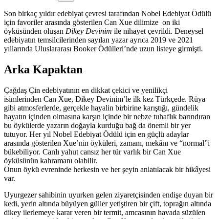
Son birkaç yıldır edebiyat çevresi tarafından Nobel Edebiyat Ödülü
için favoriler arasında gösterilen Can Xue dilimize on iki
öyküsünden oluşan
Dikey Devinim
ile nihayet çevrildi. Deneysel
edebiyatın temsilcilerinden sayılan yazar ayrıca 2019 ve 2021
yıllarında Uluslararası Booker Ödülleri’nde uzun listeye girmişti.
Arka Kapaktan
Çağdaş Çin edebiyatının en dikkat çekici ve yenilikçi
isimlerinden Can Xue, Dikey Devinim’le ilk kez Türkçede. Rüya
gibi atmosferlerde, gerçekle hayalin birbirine karıştığı, gündelik
hayatın içinden olmasına karşın içinde bir nebze tuhaflık barındıran
bu öykülerde yazarın doğayla kurduğu bağ da önemli bir yer
tutuyor. Her yıl Nobel Edebiyat Ödülü için en güçlü adaylar
arasında gösterilen Xue’nin öyküleri, zamanı, mekânı ve “normal”i
bükebiliyor. Canlı yahut cansız her tür varlık bir Can Xue
öyküsünün kahramanı olabilir.
Onun öykü evreninde herkesin ve her şeyin anlatılacak bir hikâyesi
var.
Uyurgezer sahibinin uyurken gelen ziyaretçisinden endişe duyan bir
kedi, yerin altında büyüyen güller yetiştiren bir çift, toprağın altında
dikey ilerlemeye karar veren bir termit, amcasının havada süzülen