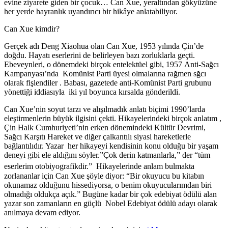
evine ziyarete giden bir çocuk… Can Xue, yeraltından gökyüzüne
her yerde hayranlık uyandırıcı bir hikâye anlatabiliyor.
Can Xue kimdir?
Gerçek adı Deng Xiaohua olan Can Xue, 1953 yılında Çin’de
doğdu. Hayatı eserlerini de belirleyen bazı zorluklarla geçti.
Ebeveynleri, o dönemdeki birçok entelektüel gibi, 1957 Anti-Sağcı
Kampanyası’nda Komünist Parti üyesi olmalarına rağmen sğcı
olarak fişlendiler . Babası, gazetede anti-Komünist Parti grubunu
yönettiği iddiasıyla iki yıl boyunca kırsalda gönderildi.
Can Xue’nin soyut tarzı ve alışılmadık anlatı biçimi 1990’larda
eleştirmenlerin büyük ilgisini çekti. Hikayelerindeki birçok anlatım ,
Çin Halk Cumhuriyeti’nin erken dönemindeki Kültür Devrimi,
Sağcı Karşıtı Hareket ve diğer çalkantılı siyasi hareketlerle
bağlantılıdır. Yazar her hikayeyi kendisinin konu olduğu bir yaşam
deneyi gibi ele aldığını söyler.”Çok derin katmanlarla,” der “tüm
eserlerim otobiyografikdir.”
Hikayelerinde anlam bulmakta
zorlananlar için Can Xue şöyle diyor: “Bir okuyucu bu kitabın
okunamaz olduğunu hissediyorsa, o benim okuyucularımdan biri
olmadığı oldukça açık.” Bugüne kadar bir çok edebiyat ödülü alan
yazar son zamanların en güçlü Nobel Edebiyat ödülü adayı olarak
anılmaya devam ediyor.