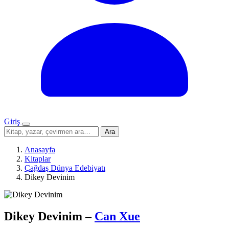
Giriş
Menü
Sitede
Ara
ara
Anasayfa
Kitaplar
Çağdaş Dünya Edebiyatı
Dikey Devinim
Dikey Devinim
–
Can Xue