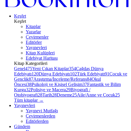
Keşfet
Keşfet
Kitaplar
Yazarlar
Çevirmenler
Editörler
Yayınevleri
Kitap Kulüpleri
Edebiyat Haritası
Kitap Kategorileri
Genel
475
Yeni Çıkan Kitaplar
354
Çağdaş Dünya
Edebiyatı
120
Dünya Edebiyatı
102
Türk Edebiyatı
91
Çocuk ve
Gençlik
87
Araştırma/İnceleme/Referans
84
Okul
Öncesi
38
Psikoloji ve Kişisel Gelişim
37
Fantastik ve Bilim
Kurgu
32
Polisiye ve Macera
29
Biyografi /
Otobiyografi
28
Tarih
28
Deneme
25
Aile/Anne ve Çocuk
25
Tüm kitaplar
→
Yayınevleri
Yayınevi Mutfağı
Çevirmenlerden
Editörlerden
Gündem