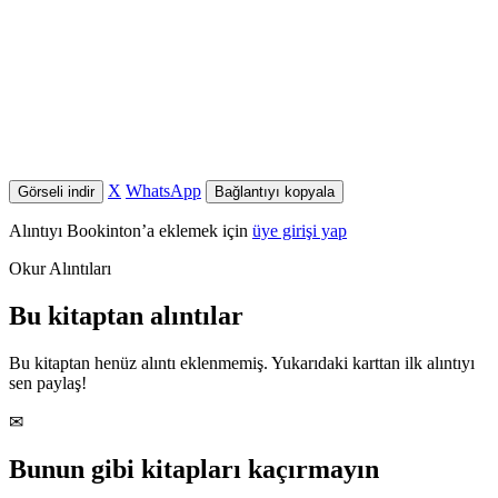
X
WhatsApp
Görseli indir
Bağlantıyı kopyala
Alıntıyı Bookinton’a eklemek için
üye girişi yap
Okur Alıntıları
Bu kitaptan alıntılar
Bu kitaptan henüz alıntı eklenmemiş. Yukarıdaki karttan ilk alıntıyı
sen paylaş!
✉
Bunun gibi kitapları kaçırmayın