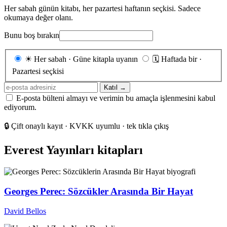
Her sabah günün kitabı, her pazartesi haftanın seçkisi. Sadece
okumaya değer olanı.
Bunu boş bırakın
Gönderim
☀
Her sabah · Güne kitapla uyanın
🗓
Haftada bir ·
sıklığı
Pazartesi seçkisi
E-
Katıl →
posta
E-posta bülteni almayı ve verimin bu amaçla işlenmesini kabul
adresiniz
ediyorum.
🔒
Çift onaylı kayıt · KVKK uyumlu · tek tıkla çıkış
Everest Yayınları kitapları
Georges Perec: Sözcükler Arasında Bir Hayat
David Bellos