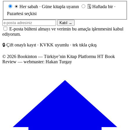
Gönderim
☀
Her sabah · Güne kitapla uyanın
🗓
Haftada bir ·
sıklığı
Pazartesi seçkisi
E-
Katıl →
posta
E-posta bülteni almayı ve verimin bu amaçla işlenmesini kabul
adresiniz
ediyorum.
🔒
Çift onaylı kayıt · KVKK uyumlu · tek tıkla çıkış
© 2026 Bookinton — Türkiye’nin Kitap Platformu
HT Book
Review — webmaster: Hakan Turgay