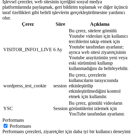
İşlevsel çerezler, web sitesinin içeriğini sosyal medya
platformlarında paylaşmak, geri bildirim toplamak ve diğer üçüncü
taraf özellikleri gibi belirli işlevlerin gerçekleştirilmesine yardımcı
olur.
Çerez
Süre
Açıklama
Bu çerez, sitelere gömülü
Youtube videoları için kullanıcı
tercihlerini takip etmek için
Youtube tarafından ayarlanır;
VISITOR_INFO1_LIVE
6 Ay
ayrıca web sitesi ziyaretçisinin
Youtube arayüzünün yeni veya
eski sürümünü kullanıp
kullanmadığını da belirleyebilir.
Bu çerez, çerezlerin
kullanıcıların tarayıcısında
wordpress_test_cookie
session
etkinleştirilip
etkinleştirilmediğini kontrol
etmek için kullanılır.
Bu çerez, gömülü videoların
YSC
Session
görüntülerini izlemek için
YouTube tarafından ayarlanır.
Performans
Performans
Performans çerezleri, ziyaretçiler için daha iyi bir kullanıcı deneyimi