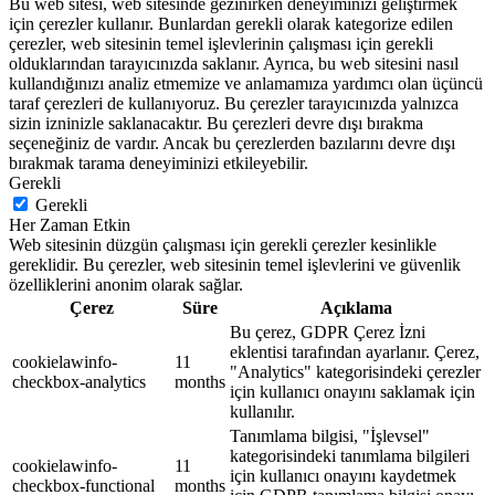
Bu web sitesi, web sitesinde gezinirken deneyiminizi geliştirmek
için çerezler kullanır. Bunlardan gerekli olarak kategorize edilen
çerezler, web sitesinin temel işlevlerinin çalışması için gerekli
olduklarından tarayıcınızda saklanır. Ayrıca, bu web sitesini nasıl
kullandığınızı analiz etmemize ve anlamamıza yardımcı olan üçüncü
taraf çerezleri de kullanıyoruz. Bu çerezler tarayıcınızda yalnızca
sizin izninizle saklanacaktır. Bu çerezleri devre dışı bırakma
seçeneğiniz de vardır. Ancak bu çerezlerden bazılarını devre dışı
bırakmak tarama deneyiminizi etkileyebilir.
Gerekli
Gerekli
Her Zaman Etkin
Web sitesinin düzgün çalışması için gerekli çerezler kesinlikle
gereklidir. Bu çerezler, web sitesinin temel işlevlerini ve güvenlik
özelliklerini anonim olarak sağlar.
Çerez
Süre
Açıklama
Bu çerez, GDPR Çerez İzni
eklentisi tarafından ayarlanır. Çerez,
cookielawinfo-
11
"Analytics" kategorisindeki çerezler
checkbox-analytics
months
için kullanıcı onayını saklamak için
kullanılır.
Tanımlama bilgisi, "İşlevsel"
kategorisindeki tanımlama bilgileri
cookielawinfo-
11
için kullanıcı onayını kaydetmek
checkbox-functional
months