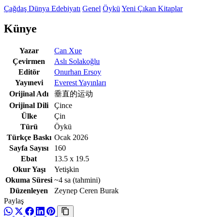
Çağdaş Dünya Edebiyatı
Genel
Öykü
Yeni Çıkan Kitaplar
Künye
Yazar
Can Xue
Çevirmen
Aslı Solakoğlu
Editör
Onurhan Ersoy
Yayınevi
Everest Yayınları
Orijinal Adı
垂直的运动
Orijinal Dili
Çince
Ülke
Çin
Türü
Öykü
Türkçe Baskı
Ocak 2026
Sayfa Sayısı
160
Ebat
13.5 x 19.5
Okur Yaşı
Yetişkin
Okuma Süresi
~4 sa
(tahmini)
Düzenleyen
Zeynep Ceren Burak
Paylaş