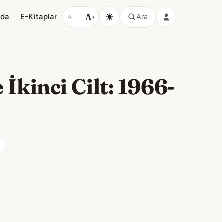
A
zda
E-Kitaplar
Ara
A
−
+
İkinci Cilt: 1966-