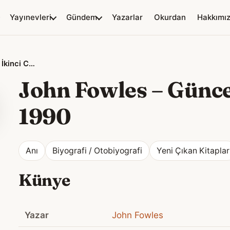
Yayınevleri
Gündem
Yazarlar
Okurdan
Hakkımı
John Fowles – Günce İkinci Cilt: 1966-1990
John Fowles – Günce 
1990
Anı
Biyografi / Otobiyografi
Yeni Çıkan Kitaplar
Künye
Yazar
John Fowles