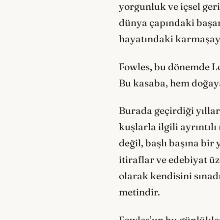
yorgunluk ve içsel geril
dünya çapındaki başarı
hayatındaki karmaşayı v
Fowles, bu dönemde Lo
Bu kasaba, hem doğaya
Burada geçirdiği yılla
kuşlarla ilgili ayrıntı
değil, başlı başına bir
itiraflar ve edebiyat ü
olarak kendisini sınadı
metindir.
Fowles’un bu günlükler