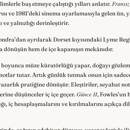
Fransız
imlerle baş etmeye çalıştığı yılları anlatır.
sı ve 1981’deki sinema uyarlamasıyla gelen ün, y
e yalnızlığı derinleştirir.
ndra’dan ayrılarak Dorset kıyısındaki Lyme Regis
 dönüşün hem de içe kapanışın mekânıdır.
r boyunca müze küratörlüğü yapar, doğayı gözlemler
lı notlar tutar. Artık günlük tutmak onun için sadec
 yazarlık pratiğine dönüşür. Eleştiriler, seyahat no
Günce II
zerine düşünceler iç içe geçer.
, Fowles’un
ğı, iç hesaplaşmalarını ve kırılmalarını açıkça dile
inde, çağının edebiyat dünyası, yayınevleriyle ili