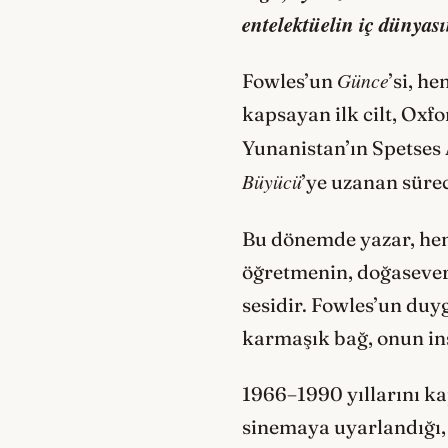
entelektüelin iç dünyası
Günce
Fowles’un
’si, h
kapsayan ilk cilt, Oxf
Yunanistan’ın Spetses 
Büyücü
’ye uzanan sürec
Bu dönemde yazar, hem 
öğretmenin, doğaseveri
sesidir. Fowles’un duyg
karmaşık bağ, onun ins
1966–1990 yıllarını kap
sinemaya uyarlandığı, 