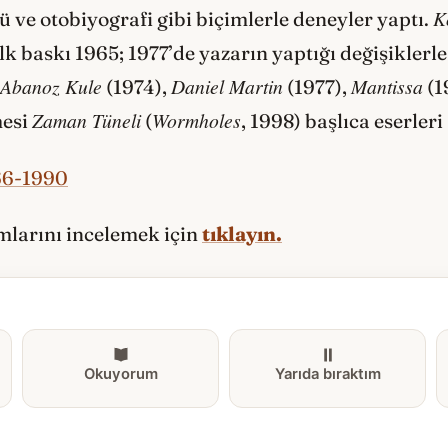
K
 ve otobiyografi gibi biçimlerle deneyler yaptı.
lk baskı 1965; 1977’de yazarın yaptığı değişiklerl
Abanoz Kule
Daniel Martin
Mantissa
(1974),
(1977),
(1
Zaman Tüneli
Wormholes
mesi
(
, 1998) başlıca eserleri
66-1990
ımlarını incelemek için
tıklayın.
Okuyorum
Yarıda bıraktım