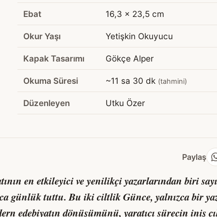
Ebat
16,3 x 23,5 cm
Okur Yaşı
Yetişkin Okuyucu
Kapak Tasarımı
Gökçe Alper
Okuma Süresi
~11 sa 30 dk
(tahmini)
Düzenleyen
Utku Özer
Paylaş
atının en etkileyici ve yenilikçi yazarlarından biri sa
ca günlük tuttu. Bu iki ciltlik
Günce
, yalnızca bir ya
ern edebiyatın dönüşümünü, yaratıcı sürecin iniş çık