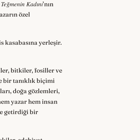
 Teğmenin Kadını
’nın
azarın özel
 kasabasına yerleşir.
, bitkiler, fosiller ve
e bir tanıklık biçimi
tları, doğa gözlemleri,
 hem yazar hem insan
 getirdiği bir
şkiler, edebiyat