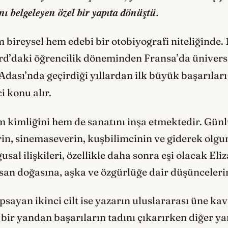
nı belgeleyen özel bir yapıta dönüştü.
em bireysel hem edebi bir otobiyografi niteliğinde.
ord’daki öğrencilik döneminden Fransa’da üniversi
Adası’nda geçirdiği yıllardan ilk büyük başarılar
i konu alır.
kimliğini hem de sanatını inşa etmektedir. Günlü
n, sinemaseverin, kuşbilimcinin ve giderek olgun
usal ilişkileri, özellikle daha sonra eşi olacak Eli
an doğasına, aşka ve özgürlüğe dair düşüncelerini
sayan ikinci cilt ise yazarın uluslararası üne kav
bir yandan başarıların tadını çıkarırken diğer ya