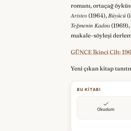
romanı, ortaçağ öyküsü
Aristos
Büyücü
(1964),
(i
Teğmenin Kadını
(1969),
makale–söyleşi derle
GÜNCE İkinci Cilt: 19
Yeni çıkan kitap tanıt
BU KITABI
Okudum