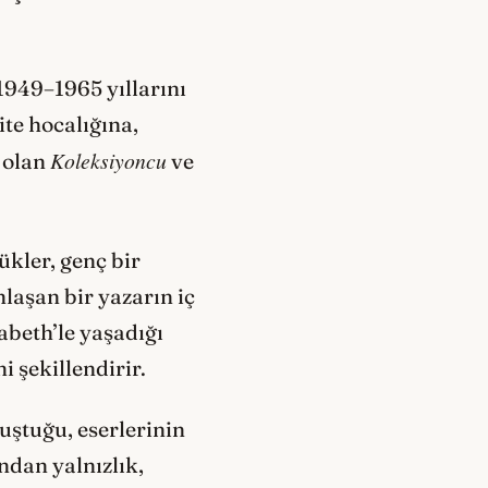
 1949–1965 yıllarını
te hocalığına,
Koleksiyoncu
ı olan
ve
kler, genç bir
laşan bir yazarın iç
zabeth’le yaşadığı
 şekillendirir.
uştuğu, eserlerinin
ndan yalnızlık,