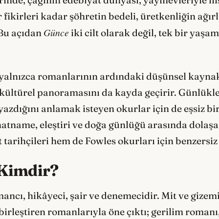
r fikirleri kadar şöhretin bedeli, üretkenliğin ağır
Günce
 Bu açıdan
iki cilt olarak değil, tek bir yaşa
yalnızca romanlarının ardındaki düşünsel kaynakl
ltürel panoramasını da kayda geçirir. Günlükler,
 yazdığını anlamak isteyen okurlar için de eşsiz b
eyahatname, eleştiri ve doğa günlüğü arasında dola
tarihçileri hem de Fowles okurları için benzersiz 
Kimdir?
ancı, hikâyeci, şair ve denemecidir. Mit ve gizemi
irleştiren romanlarıyla öne çıktı; gerilim romanı