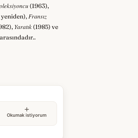
oleksiyoncu
(1963),
Fransız
e yeniden),
Yaratık
982),
(1985) ve
 arasındadır..
Okumak istiyorum