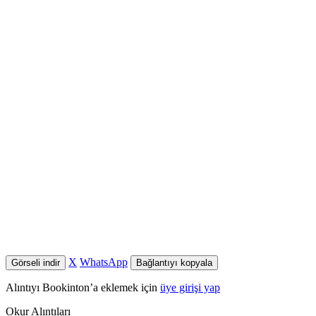
X
WhatsApp
Görseli indir
Bağlantıyı kopyala
Alıntıyı Bookinton’a eklemek için
üye girişi yap
Okur Alıntıları