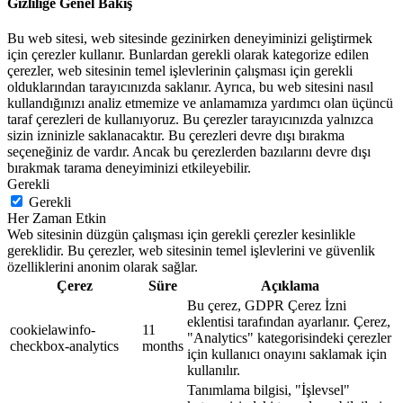
Gizliliğe Genel Bakış
Bu web sitesi, web sitesinde gezinirken deneyiminizi geliştirmek
için çerezler kullanır. Bunlardan gerekli olarak kategorize edilen
çerezler, web sitesinin temel işlevlerinin çalışması için gerekli
olduklarından tarayıcınızda saklanır. Ayrıca, bu web sitesini nasıl
kullandığınızı analiz etmemize ve anlamamıza yardımcı olan üçüncü
taraf çerezleri de kullanıyoruz. Bu çerezler tarayıcınızda yalnızca
sizin izninizle saklanacaktır. Bu çerezleri devre dışı bırakma
seçeneğiniz de vardır. Ancak bu çerezlerden bazılarını devre dışı
bırakmak tarama deneyiminizi etkileyebilir.
Gerekli
Gerekli
Her Zaman Etkin
Web sitesinin düzgün çalışması için gerekli çerezler kesinlikle
gereklidir. Bu çerezler, web sitesinin temel işlevlerini ve güvenlik
özelliklerini anonim olarak sağlar.
Çerez
Süre
Açıklama
Bu çerez, GDPR Çerez İzni
eklentisi tarafından ayarlanır. Çerez,
cookielawinfo-
11
"Analytics" kategorisindeki çerezler
checkbox-analytics
months
için kullanıcı onayını saklamak için
kullanılır.
Tanımlama bilgisi, "İşlevsel"