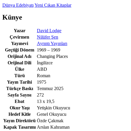
Dünya Edebiyatı
Yeni Çıkan Kitaplar
Künye
Yazar
David Lodge
Çevirmen
Nilüfer Şen
Yayınevi
Ayrıntı Yayınları
Geçtiği Dönem
1969 – 1969
Orijinal Adı
Changing Places
Orijinal Dili
İngilizce
Ülke
ABD
Türü
Roman
Yayın Tarihi
1975
Türkçe Baskı
Temmuz 2025
Sayfa Sayısı
272
Ebat
13 x 19,5
Okur Yaşı
Yetişkin Okuyucu
Hedef Kitle
Genel Okuyucu
Yayın Direktörü
Özde Çakmak
Kapak Tasarımı
Arslan Kahraman