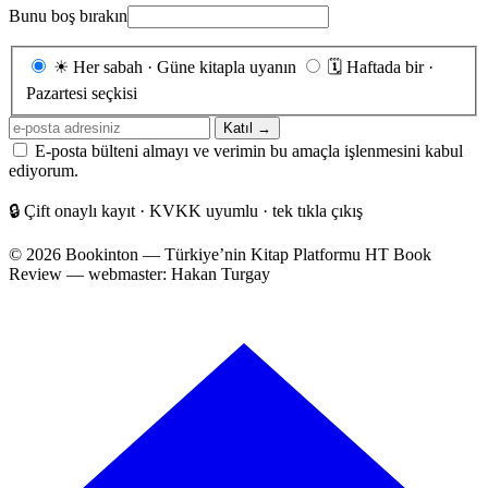
Bunu boş bırakın
Gönderim
☀
Her sabah · Güne kitapla uyanın
🗓
Haftada bir ·
sıklığı
Pazartesi seçkisi
E-
Katıl →
posta
E-posta bülteni almayı ve verimin bu amaçla işlenmesini kabul
adresiniz
ediyorum.
🔒
Çift onaylı kayıt · KVKK uyumlu · tek tıkla çıkış
© 2026 Bookinton — Türkiye’nin Kitap Platformu
HT Book
Review — webmaster: Hakan Turgay