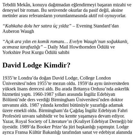
Tebdili Mekân, konuyu dağıtmadan eğlendirmeyi başaran mizahi ve
deneysel bir roman. Bu serüvende okurlar da pasif değil, aksine
metinler arası referansların yorumlanmasında aktif rol oynuyorlar.
“Kahkaha dolu her satıra üç yıldız”
– Evening Standard’dan
Auberon Waugh
“Açık ara yılın en komik romanı… Evelyn Waugh’nun soğukkanlı,
acımasız tarafsızlığı”
– Daily Mail Howthornden Ödülü ve
Yorkshire Post Kurgu Ödülü sahibi
David Lodge Kimdir?
1935’te Londra’da doğan David Lodge, College London
Üniversitesi’nden 1955’te mezun oldu. 1959’da aynı üniversiteden
yüksek lisans derecesi aldı. Bu arada Britanya Ordusu’nda askerlik
hizmetini yaptı. 1960-1987 yılları arasında İngiliz Edebiyatı
Bölümü’nde ders verdiği Birmingham Üniversitesi’nden doktor
unvanını aldı. 1987 yılında kendini bütünüyle yazarlığa adamak
üzere emekli oldu. Birmingham’da Çağdaş İngiliz Edebiyatı Fahri
Profesörü unvanı sahibidir ve bu kentte yaşamaya devam ediyor.
Yazar, Royal Society of Literature’ın (Kraliyet Edebiyat Derneği) bir
üyesidir. 1989’da Booker Prize’da jüri başkanlığı yapmıştır. Lodge
ayrıca Fransa Kültür Bakanlığı tarafından sanat ve edebiyat alanında