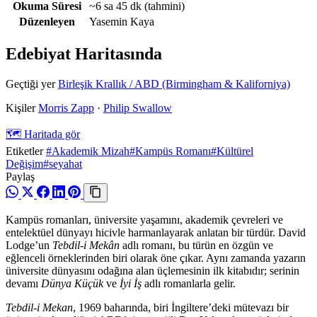
Okuma Süresi
~6 sa 45 dk
(tahmini)
Düzenleyen
Yasemin Kaya
Edebiyat Haritasında
Geçtiği yer
Birleşik Krallık / ABD (Birmingham & Kaliforniya)
Kişiler
Morris Zapp
·
Philip Swallow
🗺️ Haritada gör
Etiketler
#Akademik Mizah
#Kampüs Romanı
#Kültürel
Değişim
#seyahat
Paylaş
Kampüs romanları, üniversite yaşamını, akademik çevreleri ve
entelektüel dünyayı hicivle harmanlayarak anlatan bir türdür. David
Lodge’un
Tebdil-i Mekân
adlı romanı, bu türün en özgün ve
eğlenceli örneklerinden biri olarak öne çıkar. Aynı zamanda yazarın
üniversite dünyasını odağına alan üçlemesinin ilk kitabıdır; serinin
devamı
Dünya Küçük
ve
İyi İş
adlı romanlarla gelir.
Tebdil-i Mekan
, 1969 baharında, biri İngiltere’deki mütevazı bir