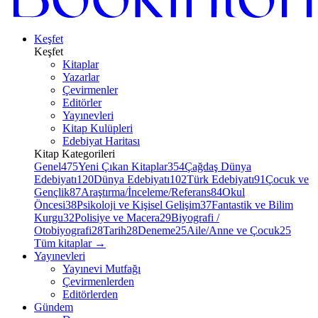
Keşfet
Keşfet
Kitaplar
Yazarlar
Çevirmenler
Editörler
Yayınevleri
Kitap Kulüpleri
Edebiyat Haritası
Kitap Kategorileri
Genel
475
Yeni Çıkan Kitaplar
354
Çağdaş Dünya
Edebiyatı
120
Dünya Edebiyatı
102
Türk Edebiyatı
91
Çocuk ve
Gençlik
87
Araştırma/İnceleme/Referans
84
Okul
Öncesi
38
Psikoloji ve Kişisel Gelişim
37
Fantastik ve Bilim
Kurgu
32
Polisiye ve Macera
29
Biyografi /
Otobiyografi
28
Tarih
28
Deneme
25
Aile/Anne ve Çocuk
25
Tüm kitaplar
→
Yayınevleri
Yayınevi Mutfağı
Çevirmenlerden
Editörlerden
Gündem