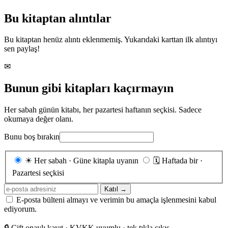
Bu kitaptan alıntılar
Bu kitaptan henüz alıntı eklenmemiş. Yukarıdaki karttan ilk alıntıyı
sen paylaş!
✉
Bunun gibi kitapları kaçırmayın
Her sabah günün kitabı, her pazartesi haftanın seçkisi. Sadece
okumaya değer olanı.
Bunu boş bırakın
Gönderim
☀
Her sabah · Güne kitapla uyanın
🗓
Haftada bir ·
sıklığı
Pazartesi seçkisi
E-
Katıl →
posta
E-posta bülteni almayı ve verimin bu amaçla işlenmesini kabul
adresiniz
ediyorum.
🔒
Çift onaylı kayıt · KVKK uyumlu · tek tıkla çıkış