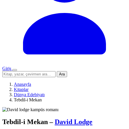
Giriş
Menü
Sitede
Ara
ara
Anasayfa
Kitaplar
Dünya Edebiyatı
Tebdil-i Mekan
Tebdil-i Mekan
–
David Lodge