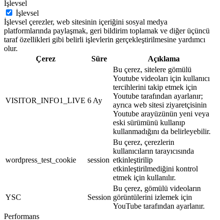
İşlevsel
İşlevsel
İşlevsel çerezler, web sitesinin içeriğini sosyal medya
platformlarında paylaşmak, geri bildirim toplamak ve diğer üçüncü
taraf özellikleri gibi belirli işlevlerin gerçekleştirilmesine yardımcı
olur.
Çerez
Süre
Açıklama
Bu çerez, sitelere gömülü
Youtube videoları için kullanıcı
tercihlerini takip etmek için
Youtube tarafından ayarlanır;
VISITOR_INFO1_LIVE
6 Ay
ayrıca web sitesi ziyaretçisinin
Youtube arayüzünün yeni veya
eski sürümünü kullanıp
kullanmadığını da belirleyebilir.
Bu çerez, çerezlerin
kullanıcıların tarayıcısında
wordpress_test_cookie
session
etkinleştirilip
etkinleştirilmediğini kontrol
etmek için kullanılır.
Bu çerez, gömülü videoların
YSC
Session
görüntülerini izlemek için
YouTube tarafından ayarlanır.
Performans