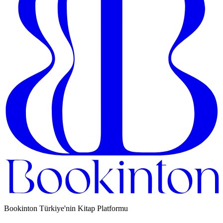
Bookinton Türkiye'nin Kitap Platformu