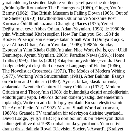
yaratıcılıklarıyla sivrilen kişilere verilen şeref payesine de değer
görülmüştür. Romanları: The Picturegoers (1960), Ginger, You’re
Barmy (1962), The British Museum is Falling Down (1965), Out of
the Shelter (1970), Hawthornden Ödülü’nü ve Yorkshire Post
Kurmaca Ödülü’nü kazanan Changing Places (1975; Yerleri
Değiştirme, çev.: Abbas Orhan, Adam Yayınları, 1998) ile 1980’de
yılın Whitobread Kitabı seçilen How Far Can you Go; 1984’de
Booker Prize için son elemeye kalan Small World (Dünya Küçük,
çev.: Abbas Orhan, Adam Yayınları, 1998); 1988’de Sunday
Express’in Yılın Kitabı Ödülü’nü alan Nice Work (İyi İş, çev.: Ülkü
Demirtepe, Ayrıntı Yayınları, 2003); Paradise News (1991); Home
Truths (1999); Thinks (2001) Kitapları on yedi dile çevrildi. David
Lodge edebiyat eleştirileri de yazdı: Language of Fiction (1966),
The Novelist at Crossroads (1971), The Modes of Modern Writing
(1977), Working With Structuralism (1981), After Bakhtin: Essays
on Fiction and Criticism (1990). Ayrıca, birkaç klasik romanla,
aralarında Twentieth Century Literary Criticism (1972), Modern
Criticism and Theory’nin (1988) de bulunduğu eleştiri antolojilerinin
editörlüğünü yaptı. 1986’da dönem dönem yazdığı denemelerinin
toplandığı, Write on adlı bir kitap yayımladı. En son eleştiri yapıtı
The Art of Fiction’dır (1992). Yazarın Small World adlı romanı,
1988’de Granada TV tarafından bir televizyon dizisine uyarlandı.
David Lodge, İyi İş’i BBC için dört bölümlük bir televizyon dizisi
haline getirdi ve dizi 1989 sonbaharında yayımlandı. Yılın en iyi
drama dizisi dalında Royal Television Society’s Award’ı (Kraliyet