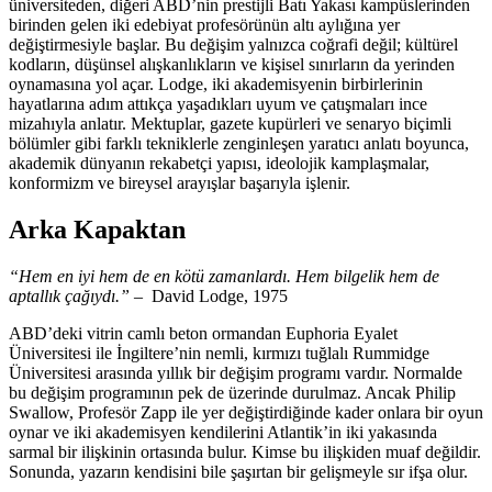
üniversiteden, diğeri ABD’nin prestijli Batı Yakası kampüslerinden
birinden gelen iki edebiyat profesörünün altı aylığına yer
değiştirmesiyle başlar. Bu değişim yalnızca coğrafi değil; kültürel
kodların, düşünsel alışkanlıkların ve kişisel sınırların da yerinden
oynamasına yol açar. Lodge, iki akademisyenin birbirlerinin
hayatlarına adım attıkça yaşadıkları uyum ve çatışmaları ince
mizahıyla anlatır. Mektuplar, gazete kupürleri ve senaryo biçimli
bölümler gibi farklı tekniklerle zenginleşen yaratıcı anlatı boyunca,
akademik dünyanın rekabetçi yapısı, ideolojik kamplaşmalar,
konformizm ve bireysel arayışlar başarıyla işlenir.
Arka Kapaktan
“Hem en iyi hem de en kötü zamanlardı. Hem bilgelik hem de
aptallık çağıydı.” –
David Lodge, 1975
ABD’deki vitrin camlı beton ormandan Euphoria Eyalet
Üniversitesi ile İngiltere’nin nemli, kırmızı tuğlalı Rummidge
Üniversitesi arasında yıllık bir değişim programı vardır. Normalde
bu değişim programının pek de üzerinde durulmaz. Ancak Philip
Swallow, Profesör Zapp ile yer değiştirdiğinde kader onlara bir oyun
oynar ve iki akademisyen kendilerini Atlantik’in iki yakasında
sarmal bir ilişkinin ortasında bulur. Kimse bu ilişkiden muaf değildir.
Sonunda, yazarın kendisini bile şaşırtan bir gelişmeyle sır ifşa olur.