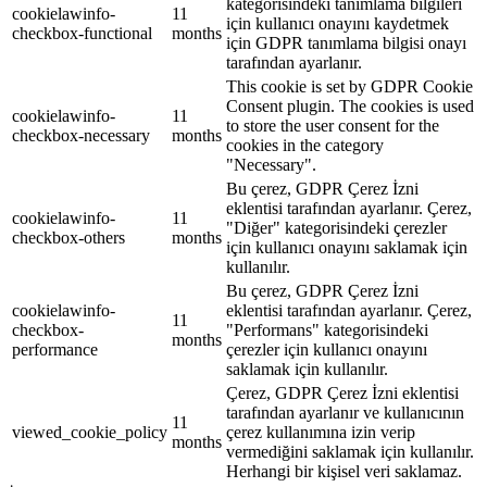
kategorisindeki tanımlama bilgileri
cookielawinfo-
11
için kullanıcı onayını kaydetmek
checkbox-functional
months
için GDPR tanımlama bilgisi onayı
tarafından ayarlanır.
This cookie is set by GDPR Cookie
Consent plugin. The cookies is used
cookielawinfo-
11
to store the user consent for the
checkbox-necessary
months
cookies in the category
"Necessary".
Bu çerez, GDPR Çerez İzni
eklentisi tarafından ayarlanır. Çerez,
cookielawinfo-
11
"Diğer" kategorisindeki çerezler
checkbox-others
months
için kullanıcı onayını saklamak için
kullanılır.
Bu çerez, GDPR Çerez İzni
cookielawinfo-
eklentisi tarafından ayarlanır. Çerez,
11
checkbox-
"Performans" kategorisindeki
months
performance
çerezler için kullanıcı onayını
saklamak için kullanılır.
Çerez, GDPR Çerez İzni eklentisi
tarafından ayarlanır ve kullanıcının
11
viewed_cookie_policy
çerez kullanımına izin verip
months
vermediğini saklamak için kullanılır.
Herhangi bir kişisel veri saklamaz.