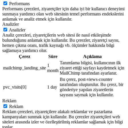
Performans
Performans çerezleri, ziyaretçiler için daha iyi bir kullanıcı deneyimi
sunmaya yardımcı olan web sitesinin temel performans endekslerini
anlamak ve analiz etmek için kullanılır.
Analizler
Analizler
Analiz çerezleri, ziyaretçilerin web sitesi ile nasıl etkileşimde
bulunduğunu anlamak için kullanılır. Bu çerezler, ziyaretçi sayısı,
hemen çıkma oranı, trafik kaynağı vb. ölçümler hakkında bilgi
sağlamaya yardımcı olur.
Çerez
Süre
Açıklama
Tanımlama bilgisi, kullanıcının ilk
1
mailchimp_landing_site
ziyaret ettiği sayfayı kaydetmek için
month
MailChimp tarafından ayarlanır.
Bu çerez, post-views-counter
tarafından oluşturulur. Bu çerez, bir
pvc_visits[0]
1 day
gönderiye yapılan ziyaretlerin
sayısını saymak için kullanılır.
Reklam
Reklam
Reklam çerezleri, ziyaretçilere alakalı reklamlar ve pazarlama
kampanyaları sunmak için kullanılır. Bu çerezler ziyaretçileri web
siteleri arasında izler ve özelleştirilmiş reklamlar sağlamak için bilgi
toplar.