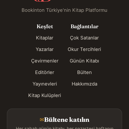
Bookinton Türkiye'nin Kitap Platformu
Keşfet
Bağlantılar
Kitaplar
Çok Satanlar
Yazarlar
Okur Tercihleri
Çevirmenler
Günün Kitabı
Editörler
Bülten
Yayınevleri
Hakkımızda
Kitap Kulüpleri
Bültene katılın
✉
Her sabah günün kitabı, her pazartesi haftanın