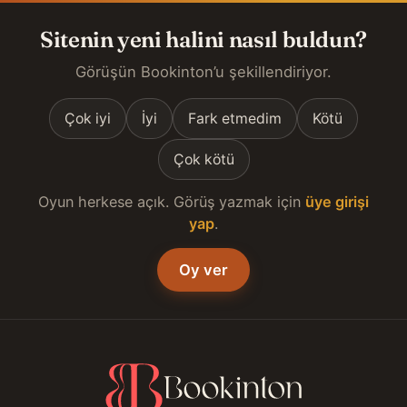
Sitenin yeni halini nasıl buldun?
Görüşün Bookinton’u şekillendiriyor.
Çok iyi
İyi
Fark etmedim
Kötü
Çok kötü
Oyun herkese açık. Görüş yazmak için
üye girişi
yap
.
Oy ver