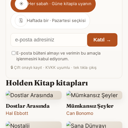
☀
Her sabah · Güne kitapla uyanın
sıklığı
🗓
Haftada bir · Pazartesi seçkisi
E-
Katıl →
posta
E-posta bülteni almayı ve verimin bu amaçla
adresiniz
işlenmesini kabul ediyorum.
🔒
Çift onaylı kayıt · KVKK uyumlu · tek tıkla çıkış
Holden Kitap kitapları
Dostlar Arasında
Mümkansız Şeyler
Hal Ebbott
Can Bonomo