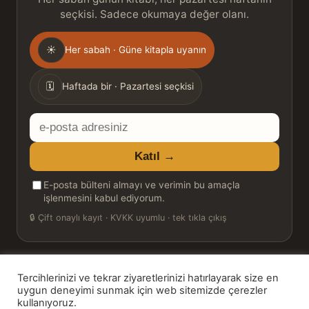
seçkisi. Sadece okumaya değer olanı.
Gönderim
☀
Her sabah · Güne kitapla uyanın
sıklığı
🗓
Haftada bir · Pazartesi seçkisi
E-
posta
Katıl →
adresiniz
E-posta bülteni almayı ve verimin bu amaçla
işlenmesini kabul ediyorum.
🔒
Çift onaylı kayıt · KVKK uyumlu · tek tıkla çıkış
Tercihlerinizi ve tekrar ziyaretlerinizi hatırlayarak size en
© 2026 Bookinton — Türkiye’nin Kitap Platformu
uygun deneyimi sunmak için web sitemizde çerezler
kullanıyoruz.
HT Book Review — webmaster: Hakan Turgay