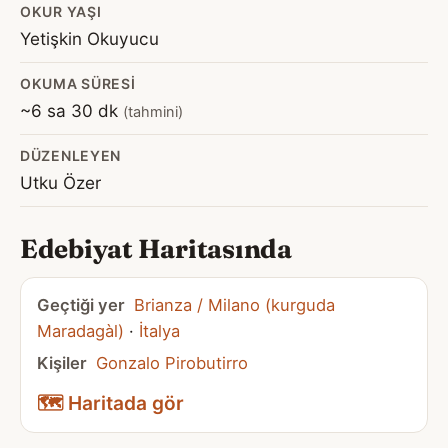
OKUR YAŞI
Yetişkin Okuyucu
OKUMA SÜRESI
~6 sa 30 dk
(tahmini)
DÜZENLEYEN
Utku Özer
Edebiyat Haritasında
Geçtiği yer
Brianza / Milano (kurguda
Maradagàl)
·
İtalya
Kişiler
Gonzalo Pirobutirro
🗺️ Haritada gör