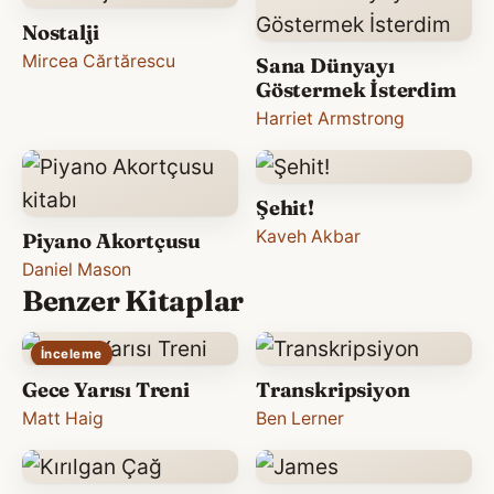
Nostalji
Mircea Cărtărescu
Sana Dünyayı
Göstermek İsterdim
Harriet Armstrong
Şehit!
Kaveh Akbar
Piyano Akortçusu
Daniel Mason
Benzer Kitaplar
İnceleme
Gece Yarısı Treni
Transkripsiyon
Matt Haig
Ben Lerner