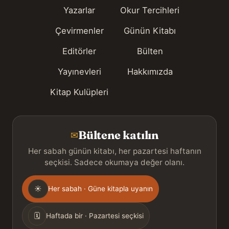
Yazarlar
Okur Tercihleri
Çevirmenler
Günün Kitabı
Editörler
Bülten
Yayınevleri
Hakkımızda
Kitap Kulüpleri
Bültene katılın
✉
Her sabah günün kitabı, her pazartesi haftanın
seçkisi. Sadece okumaya değer olanı.
Gönderim
☀
Her sabah · Güne kitapla uyanın
sıklığı
🗓
Haftada bir · Pazartesi seçkisi