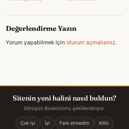
Değerlendirme Yazın
Yorum yapabilmek için
oturum açmalısınız
.
Sitenin yeni halini nasıl buldun?
Görüşün Bookinton’u şekillendiriyor.
Çok iyi
İyi
Fark etmedim
Kötü