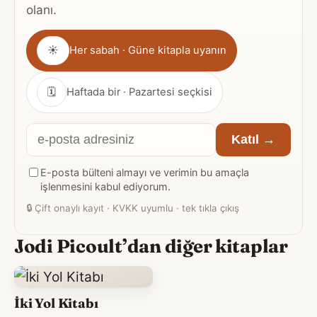
olanı.
Gönderim
☀
Her sabah · Güne kitapla uyanın
sıklığı
🗓
Haftada bir · Pazartesi seçkisi
E-
Katıl →
posta
E-posta bülteni almayı ve verimin bu amaçla
adresiniz
işlenmesini kabul ediyorum.
🔒
Çift onaylı kayıt · KVKK uyumlu · tek tıkla çıkış
Jodi Picoult’dan diğer kitaplar
İki Yol Kitabı