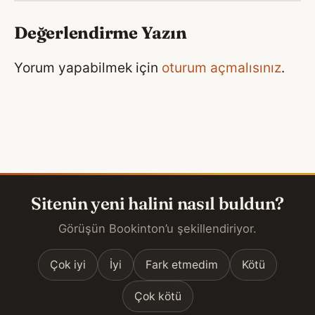
Değerlendirme Yazın
Yorum yapabilmek için
oturum açmalısınız
.
Sitenin yeni halini nasıl buldun?
Görüşün Bookinton’u şekillendiriyor.
Çok iyi
İyi
Fark etmedim
Kötü
Çok kötü