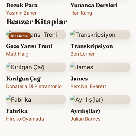
Bozuk Para
Yunanca Dersleri
Yasmin Zaher
Han Kang
Benzer Kitaplar
İnceleme
Gece Yarısı Treni
Transkripsiyon
Matt Haig
Ben Lerner
Kırılgan Çağ
James
Donatella Di Pietrantonio
Percival Everett
Fabrika
Ayrılış(lar)
Hiroko Oyamada
Julian Barnes