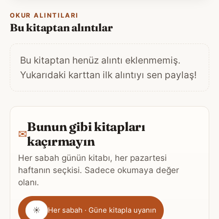
OKUR ALINTILARI
Bu kitaptan alıntılar
Bu kitaptan henüz alıntı eklenmemiş.
Yukarıdaki karttan ilk alıntıyı sen paylaş!
Bunun gibi kitapları
✉
kaçırmayın
Her sabah günün kitabı, her pazartesi
haftanın seçkisi. Sadece okumaya değer
olanı.
Gönderim
☀
Her sabah · Güne kitapla uyanın
sıklığı