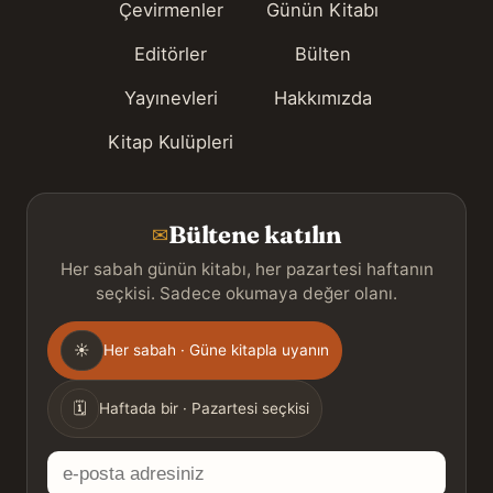
Çevirmenler
Günün Kitabı
Editörler
Bülten
Yayınevleri
Hakkımızda
Kitap Kulüpleri
Bültene katılın
✉
Her sabah günün kitabı, her pazartesi haftanın
seçkisi. Sadece okumaya değer olanı.
Gönderim
☀
Her sabah · Güne kitapla uyanın
sıklığı
🗓
Haftada bir · Pazartesi seçkisi
E-