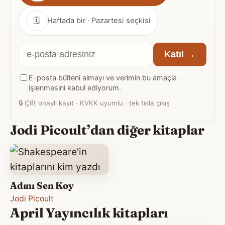
🗓
Haftada bir · Pazartesi seçkisi
E-
Katıl →
posta
E-posta bülteni almayı ve verimin bu amaçla
adresiniz
işlenmesini kabul ediyorum.
🔒
Çift onaylı kayıt · KVKK uyumlu · tek tıkla çıkış
Jodi Picoult’dan diğer kitaplar
Adını Sen Koy
Jodi Picoult
April Yayıncılık kitapları