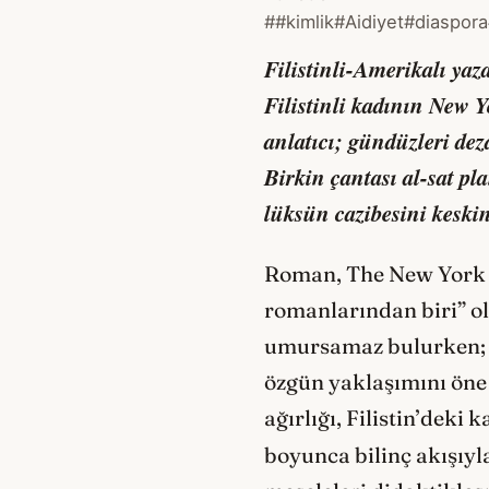
##kimlik
#Aidiyet
#diaspora
Filistinli-Amerikalı ya
Filistinli kadının New Y
anlatıcı; gündüzleri deza
Birkin çantası al-sat p
lüksün cazibesini keskin 
Roman, The New York Ti
romanlarından biri” ol
umursamaz bulurken; s
özgün yaklaşımını öne ç
ağırlığı, Filistin’deki
boyunca bilinç akışıyl