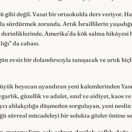
gibi değil. Vasat bir ortaokulda ders veriyor. H
kla sürdürmek zorunda. Artık İsraillilerin yaşadığ
n derinliklerinde. Amerika’da kök salma hikâyesi
lığı” da cabası.
ün evsiz bir dolandırıcıyla tanışacak ve artık hiçbi
üyük heyecan uyandıran yeni kalemlerinden Yas
arlık, güzellik ve adalet, sınıf ve aidiyet, kaos ve 
ycı ahlakçılığa düşmeden sorgulayan, yeni neslin
ü sürreal mücadeleyi bir solukta gözler önüne s