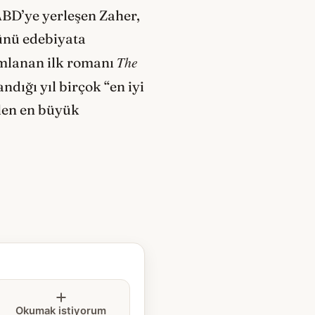
 ABD’ye yerleşen Zaher,
ünü edebiyata
The
yımlanan ilk romanı
dığı yıl birçok “en iyi
ilen en büyük
Okumak istiyorum