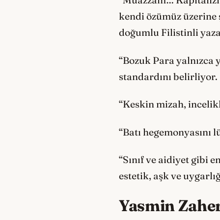
“Muazzam… Kapitalizm, 
kendi özümüz üzerine ş
doğumlu Filistinli yaz
“Bozuk Para yalnızca 
standardını belirliyor.
“Keskin mizah, incelik
“Batı hegemonyasını lü
“Sınıf ve aidiyet gibi 
estetik, aşk ve uygarlı
Yasmin Zahe