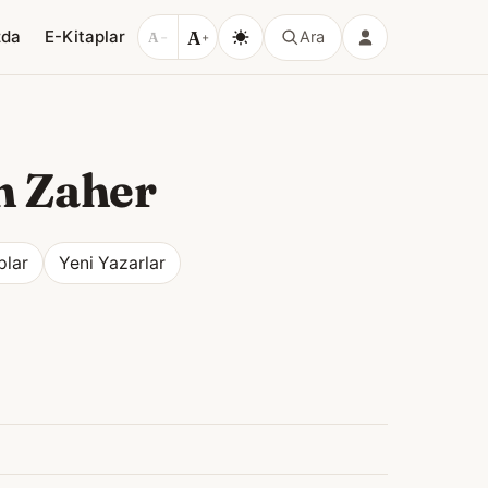
A
zda
E-Kitaplar
Ara
A
−
+
n Zaher
plar
Yeni Yazarlar