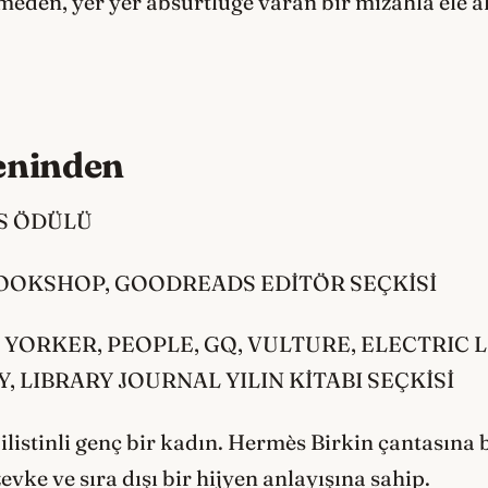
meden, yer yer absürtlüğe varan bir mizahla ele 
eninden
S ÖDÜLÜ
BOOKSHOP, GOODREADS EDİTÖR SEÇKİSİ
 YORKER, PEOPLE, GQ, VULTURE, ELECTRIC 
 LIBRARY JOURNAL YILIN KİTABI SEÇKİSİ
listinli genç bir kadın. Hermès Birkin çantasına 
zevke ve sıra dışı bir hijyen anlayışına sahip.