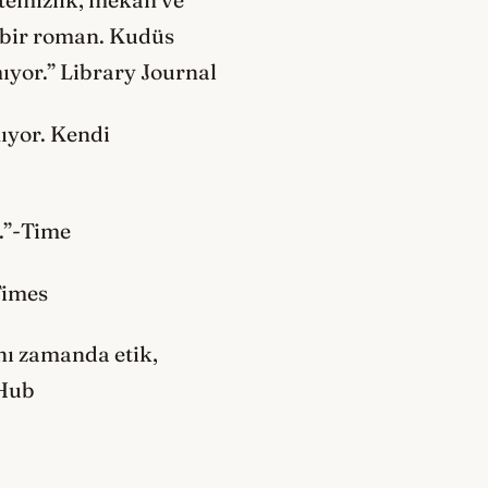
 temizlik, mekân ve
i bir roman. Kudüs
ıyor.” Library Journal
ıyor. Kendi
i.”-Time
Times
ynı zamanda etik,
 Hub