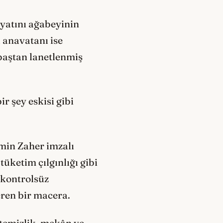
ayatını ağabeyinin
ı anavatanı ise
 baştan lanetlenmiş
r şey eskisi gibi
min Zaher imzalı
tüketim çılgınlığı gibi
 kontrolsüz
eren bir macera.