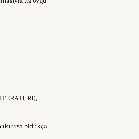
almasıyla da övgü
LITERATURE,
bakılırsa oldukça