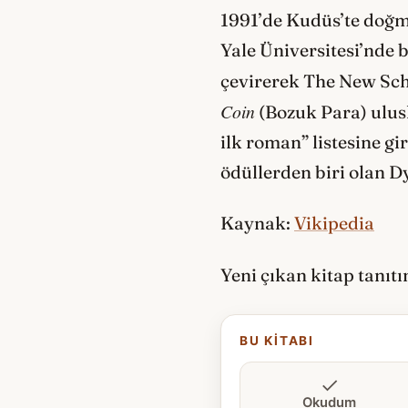
1991’de Kudüs’te doğmu
Yale Üniversitesi’nde
çevirerek The New Scho
Coin
(Bozuk Para) ulusl
ilk roman” listesine g
ödüllerden biri olan D
Kaynak:
Vikipedia
Yeni çıkan kitap tanıt
BU KITABI
Okudum