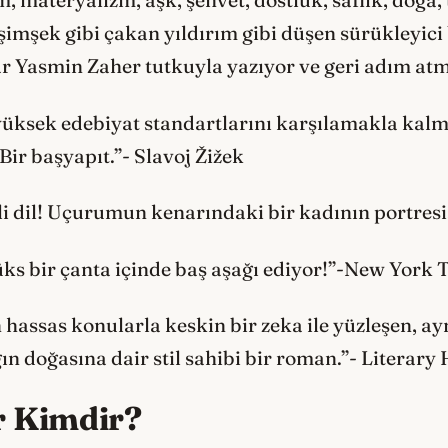
materyalizm, aşk, şehvet, dostluk, saflık, doğa,
imşek gibi çakan yıldırım gibi düşen sürükleyic
ar Yasmin Zaher tutkuyla yazıyor ve geri adım atm
yüksek edebiyat standartlarını karşılamakla kalm
 Bir başyapıt.”- Slavoj Žižek
li dil! Uçurumun kenarındaki bir kadının portres
ks bir çanta içinde baş aşağı ediyor!”-New York 
en hassas konularla keskin bir zeka ile yüzleşen, a
ğın doğasına dair stil sahibi bir roman.”- Literary
r Kimdir?