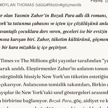
Paylaş
#DYLAN THOMAS ödülü
#filistin
#göçmenlik
zar olan Yasmin Zaher’in
Bozuk Para
adlı ilk romanı,
ork’ta tutunma çabasını ve içten içe çözülüşünü anla
vantajlı çocuklara ders veren, geceleri ise bir evsizi
lanına karışan biri. Zaher, tüketim kültürünü, göçmen
bir kara mizahla iç içe geçiriyor.
mes ve The Millions gibi yayınlar tarafından “yıl
arak anıldı. Eleştirmenler Zaher’in anlatım tonu
ürgünlük hissiyle New York’un tüketim estetiğini
ıkarıyor. Anlatıcının temizlik takıntıları, Birkin
 kayıplar ile New York’taki sınıf göstergeleri ara
Bozuk Para
a birbirine bağlanıyor.
, göç, aidiyet ve 