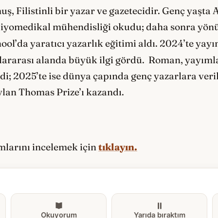
ş, Filistinli bir yazar ve gazetecidir. Genç yaşta
 biyomedikal mühendisliği okudu; daha sonra yön
ol’da yaratıcı yazarlık eğitimi aldı. 2024’te ya
ararası alanda büyük ilgi gördü. Roman, yayımlan
irdi; 2025’te ise dünya çapında genç yazarlara ver
ylan Thomas Prize’ı kazandı.
ımlarını incelemek için
tıklayın.
Okuyorum
Yarıda bıraktım