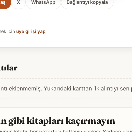
laş
X
WhatsApp
Bağlantıyı kopyala
mek için
üye girişi yap
tılar
ntı eklenmemiş. Yukarıdaki karttan ilk alıntıyı sen
 gibi kitapları kaçırmayın
ünün kitabı, her pazartesi haftanın seçkisi. Sadece o