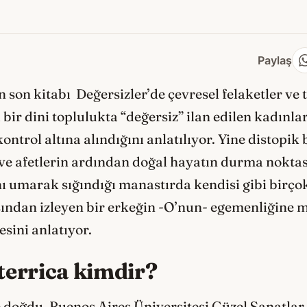
Paylaş
n son kitabı Değersizler’de çevresel felaketler ve
bir dini toplulukta “değersiz” ilan edilen kadınları
ontrol altına alındığını anlatılıyor. Yine distopi
 ve afetlerin ardından doğal hayatın durma noktas
 umarak sığındığı manastırda kendisi gibi birço
sından izleyen bir erkeğin -O’nun- egemenliğine 
sini anlatıyor.
terrica kimdir?
e doğdu. Buenos Aires Üniversitesi Güzel Sanatla