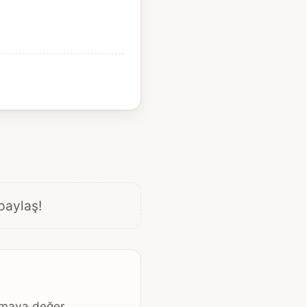
 paylaş!
kumaya değer