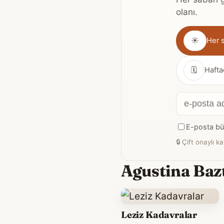
olanı.
Gönderim
☀
Her 
sıklığı
🗓
Hafta
E-
posta
E-posta bül
adresiniz
🔒
Çift onaylı ka
Agustina Bazt
Leziz Kadavralar