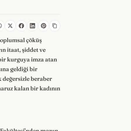
 toplumsal çöküş
n itaat, şiddet ve
k bir kurguya imza atan
ına geldiği bir
k değersizle beraber
maruz kalan bir kadının
r Fakültesi’nden mezun