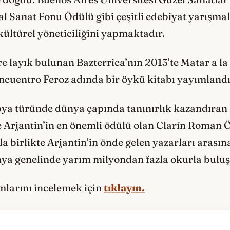
l Sanat Fonu Ödülü gibi çeşitli edebiyat yarışma
ültürel yöneticiliğini yapmaktadır.
re layık bulunan Bazterrica’nın 2013’te Matar a la
ncuentro Feroz adında bir öykü kitabı yayımlandı
ya türünde dünya çapında tanınırlık kazandıran 
e Arjantin’in en önemli ödülü olan Clarín Roman 
 birlikte Arjantin’in önde gelen yazarları arasına
ünya genelinde yarım milyondan fazla okurla buluş
ımlarını incelemek için
tıklayın.