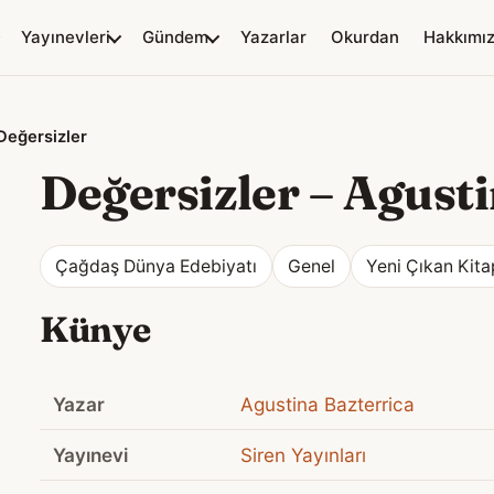
Yayınevleri
Gündem
Yazarlar
Okurdan
Hakkımı
Değersizler
Değersizler
–
Agusti
Çağdaş Dünya Edebiyatı
Genel
Yeni Çıkan Kita
Künye
Yazar
Agustina Bazterrica
Yayınevi
Siren Yayınları