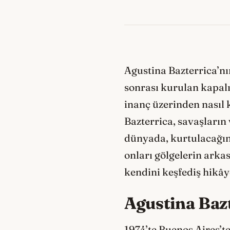
Agustina Bazterrica’nı
sonrası kurulan kapalı 
inanç üzerinden nasıl k
Bazterrica, savaşların
dünyada, kurtulacağını
onları gölgelerin arka
kendini keşfediş hikâye
Agustina Baz
1974’te Buenos Aires’t