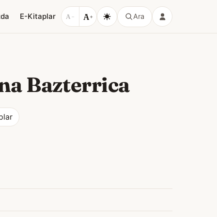
A
zda
E-Kitaplar
Ara
A
−
+
na Bazterrica
plar