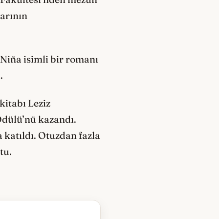
larının
 Niña isimli bir romanı
.
kitabı Leziz
Ödülü’nü kazandı.
 katıldı. Otuzdan fazla
tu.