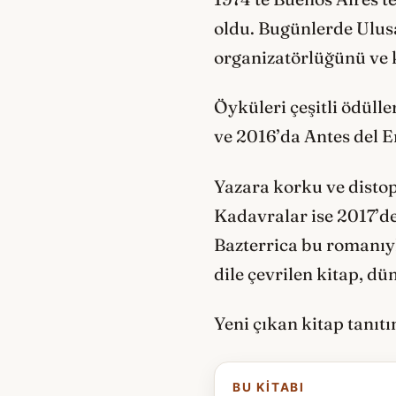
oldu. Bugünlerde Ulusa
organizatörlüğünü ve k
Öyküleri çeşitli ödülle
ve 2016’da Antes del E
Yazara korku ve distop
Kadavralar ise 2017’d
Bazterrica bu romanıyla
dile çevrilen kitap, d
Yeni çıkan kitap tanıt
BU KITABI