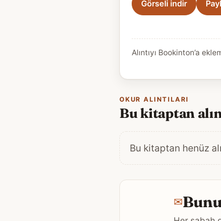
Görseli indir
Pay
Alıntıyı Bookinton’a ekle
OKUR ALINTILARI
Bu kitaptan alın
Bu kitaptan henüz alı
Bunun
✉
Her sabah g