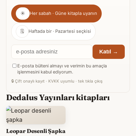
Gönderim
☀
Her sabah · Güne kitapla uyanın
sıklığı
🗓
Haftada bir · Pazartesi seçkisi
E-
Katıl →
posta
E-posta bülteni almayı ve verimin bu amaçla
adresiniz
işlenmesini kabul ediyorum.
🔒
Çift onaylı kayıt · KVKK uyumlu · tek tıkla çıkış
Dedalus Yayınları kitapları
Leopar Desenli Şapka