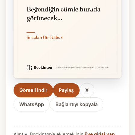
Görseli indir
Paylaş
X
WhatsApp
Bağlantıyı kopyala
Alıntıyı Bookinton’a eklemek için
üye girişi yap