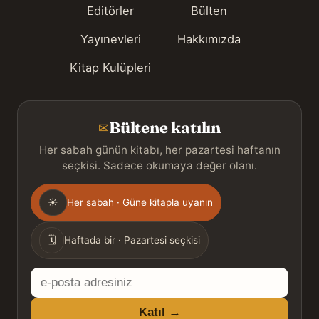
Editörler
Bülten
Yayınevleri
Hakkımızda
Kitap Kulüpleri
Bültene katılın
✉
Her sabah günün kitabı, her pazartesi haftanın
seçkisi. Sadece okumaya değer olanı.
Gönderim
☀
Her sabah · Güne kitapla uyanın
sıklığı
🗓
Haftada bir · Pazartesi seçkisi
E-
posta
Katıl →