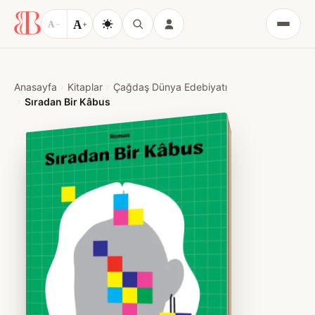
A
A
−
+
Menü
Anasayfa
Kitaplar
Çağdaş Dünya Edebiyatı
Sıradan Bir Kâbus