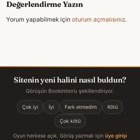
Değerlendirme Yazın
Yorum yapabilmek için
oturum açmalısınız
.
Sitenin yeni halini nasıl buldun?
Görüşün Bookinton’u şekillendiriyor.
Çok iyi
İyi
Fark etmedim
Kötü
Çok kötü
Oyun herkese açık. Görüş yazmak için
üye girişi