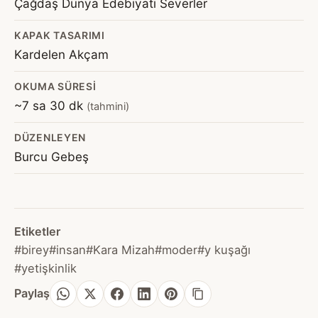
Çağdaş Dünya Edebiyatı Severler
KAPAK TASARIMI
Kardelen Akçam
OKUMA SÜRESI
~7 sa 30 dk
(tahmini)
DÜZENLEYEN
Burcu Gebeş
Etiketler
#birey
#insan
#Kara Mizah
#moder
#y kuşağı
#yetişkinlik
Paylaş