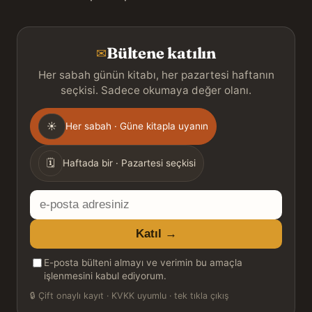
Bültene katılın
✉
Her sabah günün kitabı, her pazartesi haftanın
seçkisi. Sadece okumaya değer olanı.
Gönderim
☀
Her sabah · Güne kitapla uyanın
sıklığı
🗓
Haftada bir · Pazartesi seçkisi
E-
posta
Katıl →
adresiniz
E-posta bülteni almayı ve verimin bu amaçla
işlenmesini kabul ediyorum.
🔒
Çift onaylı kayıt · KVKK uyumlu · tek tıkla çıkış