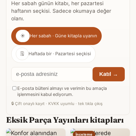
Her sabah günün kitabı, her pazartesi
haftanın seçkisi. Sadece okumaya değer
olanı.
Gönderim
☀
Her sabah · Güne kitapla uyanın
sıklığı
🗓
Haftada bir · Pazartesi seçkisi
E-
Katıl →
posta
E-posta bülteni almayı ve verimin bu amaçla
adresiniz
işlenmesini kabul ediyorum.
🔒
Çift onaylı kayıt · KVKK uyumlu · tek tıkla çıkış
Eksik Parça Yayınları kitapları
İnceleme