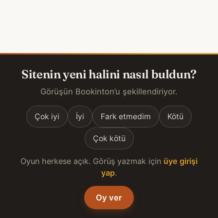
Sitenin yeni halini nasıl buldun?
Görüşün Bookinton’u şekillendiriyor.
Çok iyi
İyi
Fark etmedim
Kötü
Çok kötü
Oyun herkese açık. Görüş yazmak için
üye girişi
yap
.
Oy ver