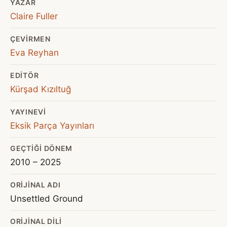
YAZAR
Claire Fuller
ÇEVIRMEN
Eva Reyhan
EDITÖR
Kürşad Kızıltuğ
YAYINEVI
Eksik Parça Yayınları
GEÇTIĞI DÖNEM
2010 – 2025
ORIJINAL ADI
Unsettled Ground
ORIJINAL DILI