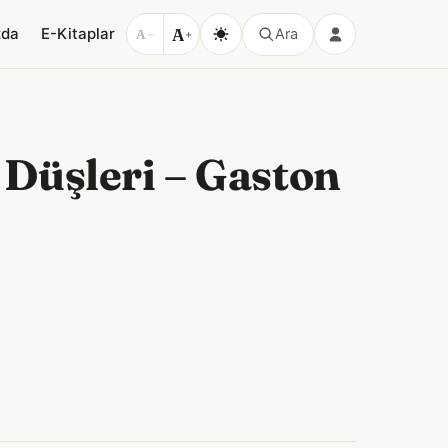
A
zda
E-Kitaplar
Ara
A
−
+
 Düşleri
–
Gaston