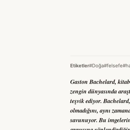
Etiketler
#Doğa
#felsefe
#h
Gaston Bachelard, kitab
zengin dünyasında araşt
teşvik ediyor. Bachelard,
olmadığını, aynı zamand
savunuyor. Bu imgelerin
arayışına yönlendirdiği