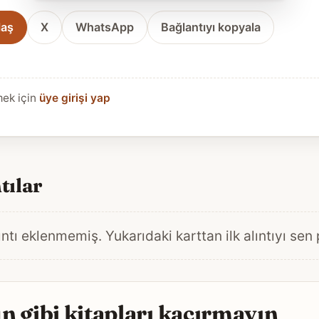
laş
X
WhatsApp
Bağlantıyı kopyala
mek için
üye girişi yap
tılar
ntı eklenmemiş. Yukarıdaki karttan ilk alıntıyı sen
 gibi kitapları kaçırmayın