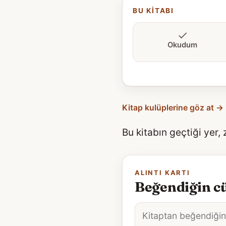
BU KITABI
Okudum
Kitap kulüplerine göz at →
Bu kitabın geçtiği yer,
ALINTI KARTI
Beğendiğin cü
Alıntı
metni