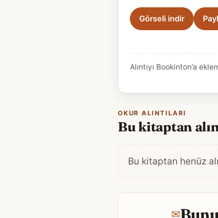
Görseli indir
Pay
Alıntıyı Bookinton’a ekle
OKUR ALINTILARI
Bu kitaptan alın
Bu kitaptan henüz alı
Bunun
✉