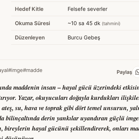
Hedef Kitle
Felsefe severler
Okuma Süresi
~10 sa 45 dk
(tahmini)
Düzenleyen
Burcu Gebeş
ayal
#imge
#madde
Paylaş
ında maddenin insan – hayal gücü üzerindeki etkisin
ırıyor. Yazar, okuyucuları doğayla kurdukları ilişki
 ateş, su, hava ve toprak gibi dört temel unsurun, yaln
a bilinçaltında derin yankılar uyandıran güçlü img
, bireylerin hayal gücünü şekillendirerek, onları 
ni düşünüyor.