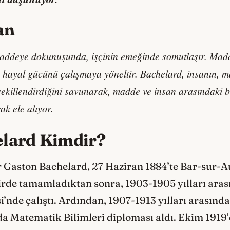
an
maddeye dokunuşunda, işçinin emeğinde somutlaşır. Madde
ve hayal gücünü çalışmaya yöneltir. Bachelard, insanın, m
 şekillendirdiğini savunarak, madde ve insan arasındaki bu 
rak ele alıyor.
lard Kimdir?
ar Gaston Bachelard, 27 Haziran 1884’te Bar-sur-
irde tamamladıktan sonra, 1903-1905 yılları ara
i’nde çalıştı. Ardından, 1907-1913 yılları arasında
nda Matematik Bilimleri diploması aldı. Ekim 1919