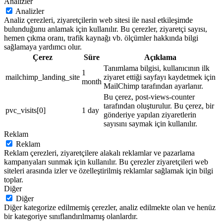
Analizler
Analizler
Analiz çerezleri, ziyaretçilerin web sitesi ile nasıl etkileşimde
bulunduğunu anlamak için kullanılır. Bu çerezler, ziyaretçi sayısı,
hemen çıkma oranı, trafik kaynağı vb. ölçümler hakkında bilgi
sağlamaya yardımcı olur.
Çerez
Süre
Açıklama
Tanımlama bilgisi, kullanıcının ilk
1
mailchimp_landing_site
ziyaret ettiği sayfayı kaydetmek için
month
MailChimp tarafından ayarlanır.
Bu çerez, post-views-counter
tarafından oluşturulur. Bu çerez, bir
pvc_visits[0]
1 day
gönderiye yapılan ziyaretlerin
sayısını saymak için kullanılır.
Reklam
Reklam
Reklam çerezleri, ziyaretçilere alakalı reklamlar ve pazarlama
kampanyaları sunmak için kullanılır. Bu çerezler ziyaretçileri web
siteleri arasında izler ve özelleştirilmiş reklamlar sağlamak için bilgi
toplar.
Diğer
Diğer
Diğer kategorize edilmemiş çerezler, analiz edilmekte olan ve henüz
bir kategoriye sınıflandırılmamış olanlardır.