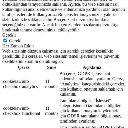
olduklarından tarayıcınızda saklanır. Ayrıca, bu web sitesini nasıl
kullandığınızı analiz etmemize ve anlamamıza yardımcı olan üçüncü
taraf çerezleri de kullanıyoruz. Bu çerezler tarayıcınızda yalnızca
sizin izninizle saklanacaktır. Bu çerezleri devre dışı bırakma
seçeneğiniz de vardır. Ancak bu çerezlerden bazılarını devre dışı
bırakmak tarama deneyiminizi etkileyebilir.
Gerekli
Gerekli
Her Zaman Etkin
Web sitesinin düzgün çalışması için gerekli çerezler kesinlikle
gereklidir. Bu çerezler, web sitesinin temel işlevlerini ve güvenlik
özelliklerini anonim olarak sağlar.
Çerez
Süre
Açıklama
Bu çerez, GDPR Çerez İzni
eklentisi tarafından ayarlanır. Çerez,
cookielawinfo-
11
"Analytics" kategorisindeki çerezler
checkbox-analytics
months
için kullanıcı onayını saklamak için
kullanılır.
Tanımlama bilgisi, "İşlevsel"
kategorisindeki tanımlama bilgileri
cookielawinfo-
11
için kullanıcı onayını kaydetmek
checkbox-functional
months
için GDPR tanımlama bilgisi onayı
tarafından ayarlanır.
This cookie is set by GDPR Cookie