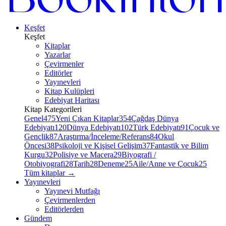
Keşfet
Keşfet
Kitaplar
Yazarlar
Çevirmenler
Editörler
Yayınevleri
Kitap Kulüpleri
Edebiyat Haritası
Kitap Kategorileri
Genel
475
Yeni Çıkan Kitaplar
354
Çağdaş Dünya
Edebiyatı
120
Dünya Edebiyatı
102
Türk Edebiyatı
91
Çocuk ve
Gençlik
87
Araştırma/İnceleme/Referans
84
Okul
Öncesi
38
Psikoloji ve Kişisel Gelişim
37
Fantastik ve Bilim
Kurgu
32
Polisiye ve Macera
29
Biyografi /
Otobiyografi
28
Tarih
28
Deneme
25
Aile/Anne ve Çocuk
25
Tüm kitaplar
→
Yayınevleri
Yayınevi Mutfağı
Çevirmenlerden
Editörlerden
Gündem