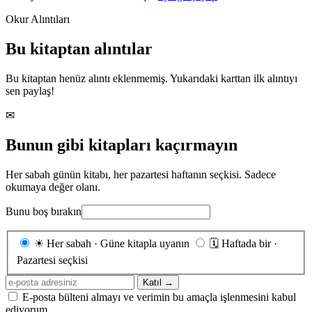
Okur Alıntıları
Bu kitaptan alıntılar
Bu kitaptan henüz alıntı eklenmemiş. Yukarıdaki karttan ilk alıntıyı
sen paylaş!
✉
Bunun gibi kitapları kaçırmayın
Her sabah günün kitabı, her pazartesi haftanın seçkisi. Sadece
okumaya değer olanı.
Bunu boş bırakın
Gönderim
☀
Her sabah · Güne kitapla uyanın
🗓
Haftada bir ·
sıklığı
Pazartesi seçkisi
E-
Katıl →
posta
E-posta bülteni almayı ve verimin bu amaçla işlenmesini kabul
adresiniz
ediyorum.