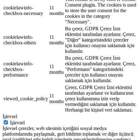
Consent plugin. The cookies is used
cookielawinfo-
11
to store the user consent for the
checkbox-necessary
months
cookies in the category
"Necessary".
Bu çerez, GDPR Çerez İzni
eklentisi tarafından ayarlanır. Çerez,
cookielawinfo-
11
"Diğer" kategorisindeki çerezler
checkbox-others
months
için kullanıcı onayını saklamak için
kullanılır.
Bu çerez, GDPR Çerez İzni
cookielawinfo-
eklentisi tarafından ayarlanır. Çerez,
11
checkbox-
"Performans" kategorisindeki
months
performance
çerezler için kullanıcı onayını
saklamak için kullanılır.
Çerez, GDPR Çerez İzni eklentisi
tarafından ayarlanır ve kullanıcının
11
viewed_cookie_policy
çerez kullanımına izin verip
months
vermediğini saklamak için kullanılır.
Herhangi bir kişisel veri saklamaz.
İşlevsel
İşlevsel
İşlevsel çerezler, web sitesinin içeriğini sosyal medya
platformlarında paylaşmak, geri bildirim toplamak ve diğer üçüncü
taraf özellikleri gibi belirli işlevlerin gerçekleştirilmesine yardımcı