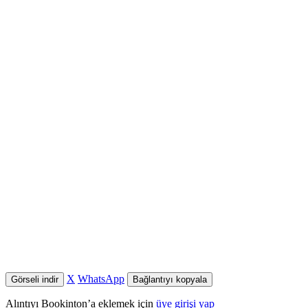
X
WhatsApp
Görseli indir
Bağlantıyı kopyala
Alıntıyı Bookinton’a eklemek için
üye girişi yap