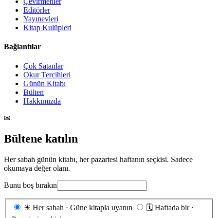
Çevirmenler
Editörler
Yayınevleri
Kitap Kulüpleri
Bağlantılar
Çok Satanlar
Okur Tercihleri
Günün Kitabı
Bülten
Hakkımızda
✉
Bültene katılın
Her sabah günün kitabı, her pazartesi haftanın seçkisi. Sadece
okumaya değer olanı.
Bunu boş bırakın
Gönderim
☀
Her sabah · Güne kitapla uyanın
🗓
Haftada bir ·
sıklığı