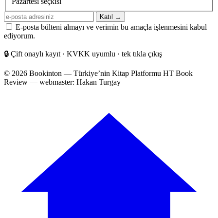
Pazartesi seçkisi
E-
Katıl →
posta
E-posta bülteni almayı ve verimin bu amaçla işlenmesini kabul
adresiniz
ediyorum.
🔒
Çift onaylı kayıt · KVKK uyumlu · tek tıkla çıkış
© 2026 Bookinton — Türkiye’nin Kitap Platformu
HT Book
Review — webmaster: Hakan Turgay