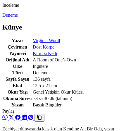
İnceleme
Deneme
Künye
Yazar
Virginia Woolf
Çevirmen
Dost Körpe
Yayınevi
Kırmızı Kedi
Orijinal Adı
A Room of One’s Own
Ülke
İngiltere
Türü
Deneme
Sayfa Sayısı
136 sayfa
Ebat
12.5 x 21 cm
Okur Yaşı
Genel Yetişkin Okur Kitlesi
Okuma Süresi
~3 sa 30 dk
(tahmini)
Yazan
Başak Bingüler
Paylaş
Edebiyat dünyasında klasik olan Kendine Ait Bir Oda, yazın