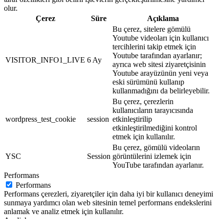
olur.
Çerez
Süre
Açıklama
Bu çerez, sitelere gömülü
Youtube videoları için kullanıcı
tercihlerini takip etmek için
Youtube tarafından ayarlanır;
VISITOR_INFO1_LIVE
6 Ay
ayrıca web sitesi ziyaretçisinin
Youtube arayüzünün yeni veya
eski sürümünü kullanıp
kullanmadığını da belirleyebilir.
Bu çerez, çerezlerin
kullanıcıların tarayıcısında
wordpress_test_cookie
session
etkinleştirilip
etkinleştirilmediğini kontrol
etmek için kullanılır.
Bu çerez, gömülü videoların
YSC
Session
görüntülerini izlemek için
YouTube tarafından ayarlanır.
Performans
Performans
Performans çerezleri, ziyaretçiler için daha iyi bir kullanıcı deneyimi
sunmaya yardımcı olan web sitesinin temel performans endekslerini
anlamak ve analiz etmek için kullanılır.