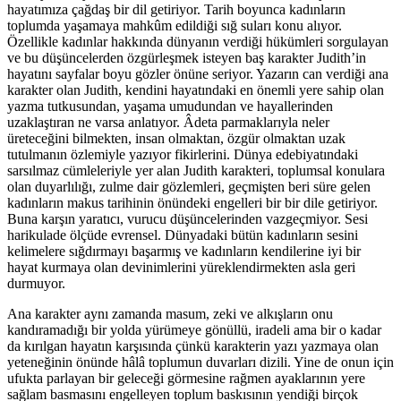
hayatımıza çağdaş bir dil getiriyor. Tarih boyunca kadınların
toplumda yaşamaya mahkûm edildiği sığ suları konu alıyor.
Özellikle kadınlar hakkında dünyanın verdiği hükümleri sorgulayan
ve bu düşüncelerden özgürleşmek isteyen baş karakter Judith’in
hayatını sayfalar boyu gözler önüne seriyor. Yazarın can verdiği ana
karakter olan Judith, kendini hayatındaki en önemli yere sahip olan
yazma tutkusundan, yaşama umudundan ve hayallerinden
uzaklaştıran ne varsa anlatıyor. Âdeta parmaklarıyla neler
üreteceğini bilmekten, insan olmaktan, özgür olmaktan uzak
tutulmanın özlemiyle yazıyor fikirlerini. Dünya edebiyatındaki
sarsılmaz cümleleriyle yer alan Judith karakteri, toplumsal konulara
olan duyarlılığı, zulme dair gözlemleri, geçmişten beri süre gelen
kadınların makus tarihinin önündeki engelleri bir bir dile getiriyor.
Buna karşın yaratıcı, vurucu düşüncelerinden vazgeçmiyor. Sesi
harikulade ölçüde evrensel. Dünyadaki bütün kadınların sesini
kelimelere sığdırmayı başarmış ve kadınların kendilerine iyi bir
hayat kurmaya olan devinimlerini yüreklendirmekten asla geri
durmuyor.
Ana karakter aynı zamanda masum, zeki ve alkışların onu
kandıramadığı bir yolda yürümeye gönüllü, iradeli ama bir o kadar
da kırılgan hayatın karşısında çünkü karakterin yazı yazmaya olan
yeteneğinin önünde hâlâ toplumun duvarları dizili. Yine de onun için
ufukta parlayan bir geleceği görmesine rağmen ayaklarının yere
sağlam basmasını engelleyen toplum baskısının yendiği birçok