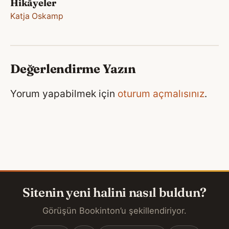
Hikâyeler
Katja Oskamp
Değerlendirme Yazın
Yorum yapabilmek için
oturum açmalısınız
.
Sitenin yeni halini nasıl buldun?
Görüşün Bookinton’u şekillendiriyor.