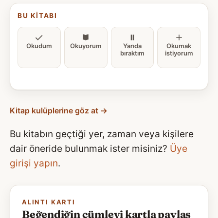
BU KITABI
Okudum
Okuyorum
Yarıda
Okumak
bıraktım
istiyorum
Kitap kulüplerine göz at →
Bu kitabın geçtiği yer, zaman veya kişilere
dair öneride bulunmak ister misiniz?
Üye
girişi yapın
.
ALINTI KARTI
Beğendiğin cümleyi kartla paylaş