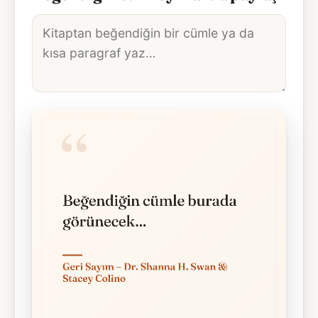
Alıntı
metni