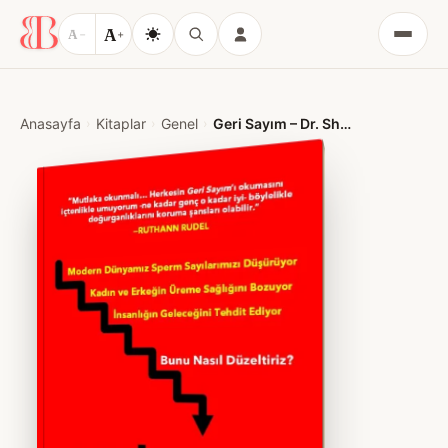
A
A
−
+
Menü
Anasayfa
Kitaplar
Genel
Geri Sayım – Dr. Shanna H. Swan & Stacey Colino