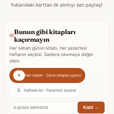
Yukarıdaki karttan ilk alıntıyı sen paylaş!
Bunun gibi kitapları
✉
kaçırmayın
Her sabah günün kitabı, her pazartesi
haftanın seçkisi. Sadece okumaya değer
olanı.
Gönderim
☀
Her sabah · Güne kitapla uyanın
sıklığı
🗓
Haftada bir · Pazartesi seçkisi
E-
Katıl →
posta