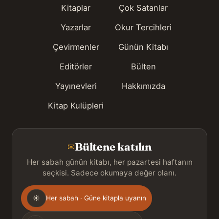
Kitaplar
Çok Satanlar
Yazarlar
Okur Tercihleri
Çevirmenler
Günün Kitabı
Editörler
Bülten
Yayınevleri
Hakkımızda
Kitap Kulüpleri
Bültene katılın
✉
Her sabah günün kitabı, her pazartesi haftanın
seçkisi. Sadece okumaya değer olanı.
Gönderim
☀
Her sabah · Güne kitapla uyanın
sıklığı