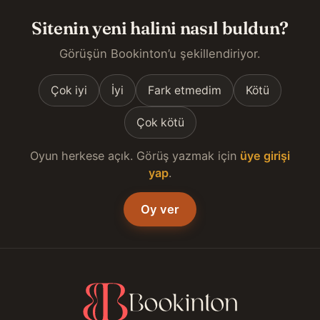
Sitenin yeni halini nasıl buldun?
Görüşün Bookinton’u şekillendiriyor.
Çok iyi
İyi
Fark etmedim
Kötü
Çok kötü
Oyun herkese açık. Görüş yazmak için
üye girişi
yap
.
Oy ver