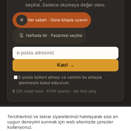
seçkisi. Sadece okumaya değer olanı.
Gönderim
☀
Her sabah · Güne kitapla uyanın
sıklığı
🗓
Haftada bir · Pazartesi seçkisi
E-
posta
Katıl →
adresiniz
E-posta bülteni almayı ve verimin bu amaçla
işlenmesini kabul ediyorum.
🔒
Çift onaylı kayıt · KVKK uyumlu · tek tıkla çıkış
Tercihlerinizi ve tekrar ziyaretlerinizi hatırlayarak size en
© 2026 Bookinton — Türkiye’nin Kitap Platformu
uygun deneyimi sunmak için web sitemizde çerezler
kullanıyoruz.
HT Book Review — webmaster: Hakan Turgay