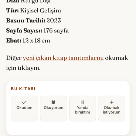
Dizi:
Kurgu Dışı
Tür:
Kişisel Gelişim
Basım Tarihi:
2023
Sayfa Sayısı:
176 sayfa
Ebat:
12 x 18 cm
Diğer
yeni çıkan kitap tanıtımlarını
okumak
için tıklayın.
BU KITABI
Okudum
Okuyorum
Yarıda
Okumak
bıraktım
istiyorum