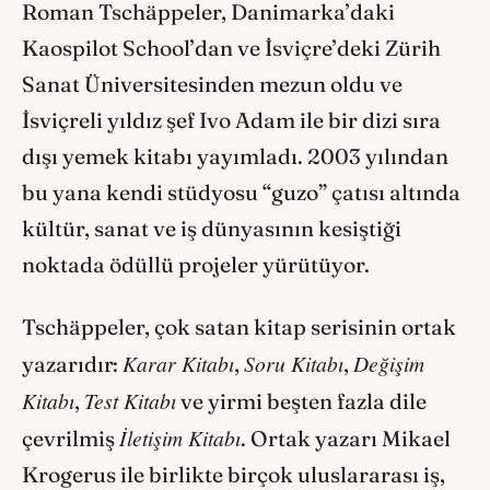
Roman Tschäppeler, Danimarka’daki
Kaospilot School’dan ve İsviçre’deki Zürih
Sanat Üniversitesinden mezun oldu ve
İsviçreli yıldız şef Ivo Adam ile bir dizi sıra
dışı yemek kitabı yayımladı. 2003 yılından
bu yana kendi stüdyosu “guzo” çatısı altında
kültür, sanat ve iş dünyasının kesiştiği
noktada ödüllü projeler yürütüyor.
Tschäppeler, çok satan kitap serisinin ortak
Karar Kitabı
Soru Kitabı
Değişim
yazarıdır:
,
,
Kitabı
Test Kitabı
,
ve yirmi beşten fazla dile
İletişim Kitabı
çevrilmiş
. Ortak yazarı Mikael
Krogerus ile birlikte birçok uluslararası iş,