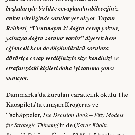
başkalarıyla birlikte cevaplandırabileceğiniz
anket niteliğinde sorular yer alıyor.
Yaşam
Rehberi
,
“Unutmayın ki doğru cevap yoktur,
yalnızca doğru sorular vardır”
diyerek hem
eğlenceli hem de düşündürücü sorulara
dürüstçe cevap verdiğinizde size kendinizi ve
etrafınızdaki kişileri daha iyi tanıma şansı
sunuyor.
Danimarka’da kurulan yaratıcılık okulu The
Kaospilots’ta tanışan Krogerus ve
The Decision Book – Fifty Models
Tschäppeler,
for Strategic Thinking
Karar Kitabı:
‘in de (
Stratejik Düşünme Üzerine 50 Model