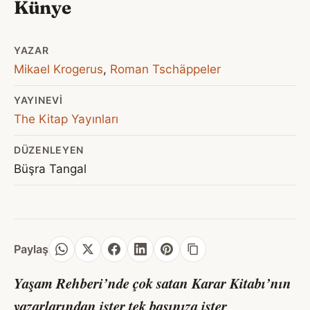
Künye
YAZAR
Mikael Krogerus
,
Roman Tschäppeler
YAYINEVI
The Kitap Yayınları
DÜZENLEYEN
Büşra Tangal
Paylaş
Yaşam Rehberi’nde çok satan
Karar Kitabı
’nın
yazarlarından ister tek başınıza ister