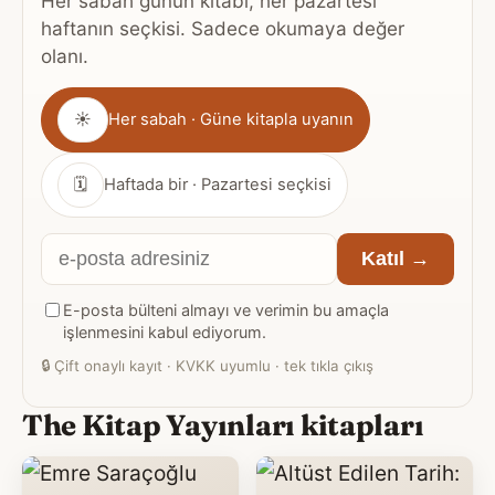
Her sabah günün kitabı, her pazartesi
haftanın seçkisi. Sadece okumaya değer
olanı.
Gönderim
☀
Her sabah · Güne kitapla uyanın
sıklığı
🗓
Haftada bir · Pazartesi seçkisi
E-
Katıl →
posta
E-posta bülteni almayı ve verimin bu amaçla
adresiniz
işlenmesini kabul ediyorum.
🔒
Çift onaylı kayıt · KVKK uyumlu · tek tıkla çıkış
The Kitap Yayınları kitapları