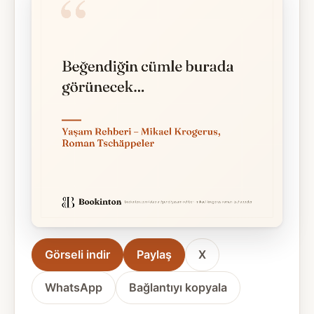
Görseli indir
Paylaş
X
WhatsApp
Bağlantıyı kopyala