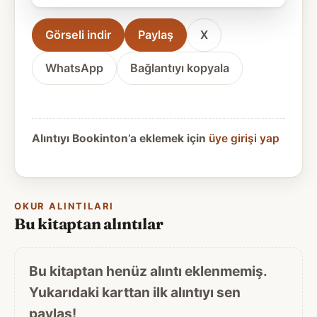
Görseli indir
Paylaş
X
WhatsApp
Bağlantıyı kopyala
Alıntıyı Bookinton’a eklemek için
üye girişi yap
OKUR ALINTILARI
Bu kitaptan alıntılar
Bu kitaptan henüz alıntı eklenmemiş.
Yukarıdaki karttan ilk alıntıyı sen
paylaş!