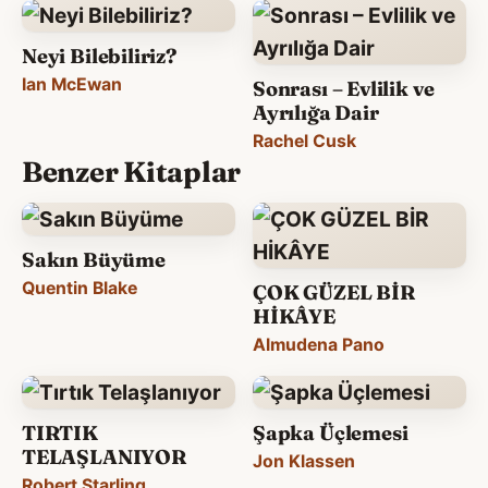
Neyi Bilebiliriz?
Ian McEwan
Sonrası – Evlilik ve
Ayrılığa Dair
Rachel Cusk
Benzer Kitaplar
Sakın Büyüme
Quentin Blake
ÇOK GÜZEL BİR
HİKÂYE
Almudena Pano
TIRTIK
Şapka Üçlemesi
TELAŞLANIYOR
Jon Klassen
Robert Starling