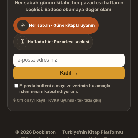
Her sabah günün kitabı, her pazartesi haftanın
seçkisi. Sadece okumaya değer olanı.
Gönderim
☀
Her sabah · Güne kitapla uyanın
sıklığı
🗓
Haftada bir · Pazartesi seçkisi
E-
posta
Katıl →
adresiniz
E-posta bülteni almayı ve verimin bu amaçla
işlenmesini kabul ediyorum.
🔒
Çift onaylı kayıt · KVKK uyumlu · tek tıkla çıkış
© 2026 Bookinton — Türkiye’nin Kitap Platformu