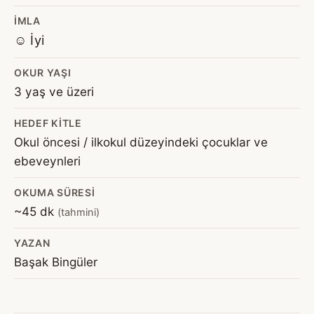
İMLA
☺️ İyi
OKUR YAŞI
3 yaş ve üzeri
HEDEF KITLE
Okul öncesi / ilkokul düzeyindeki çocuklar ve
ebeveynleri
OKUMA SÜRESI
~45 dk
(tahmini)
YAZAN
Başak Bingüler