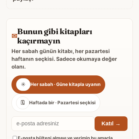
Bunun gibi kitapları
✉
kaçırmayın
Her sabah günün kitabı, her pazartesi
haftanın seçkisi. Sadece okumaya değer
olanı.
Gönderim
☀
Her sabah · Güne kitapla uyanın
sıklığı
🗓
Haftada bir · Pazartesi seçkisi
E-
Katıl →
posta
E-posta bülteni almayı ve verimin bu amaçla