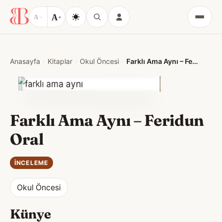
A
A
−
+
Menü
Anasayfa
Kitaplar
Okul Öncesi
Farklı Ama Aynı – Feridun Oral
Farklı Ama Aynı – Feridun
Oral
İNCELEME
Okul Öncesi
Künye