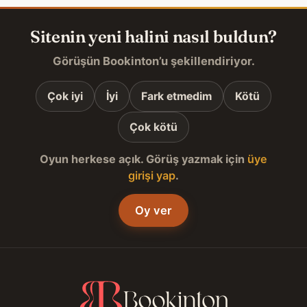
Sitenin yeni halini nasıl buldun?
Görüşün Bookinton’u şekillendiriyor.
Çok iyi
İyi
Fark etmedim
Kötü
Çok kötü
Oyun herkese açık. Görüş yazmak için
üye
girişi yap
.
Oy ver