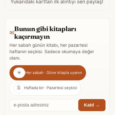
Yukarıdaki karttan ilk alıntıyı sen paylaş!
Bunun gibi kitapları
✉
kaçırmayın
Her sabah günün kitabı, her pazartesi
haftanın seçkisi. Sadece okumaya değer
olanı.
Gönderim
☀
Her sabah · Güne kitapla uyanın
sıklığı
🗓
Haftada bir · Pazartesi seçkisi
E-
Katıl →
posta