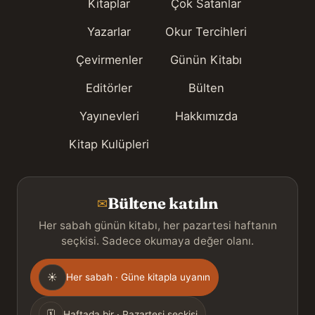
Kitaplar
Çok Satanlar
Yazarlar
Okur Tercihleri
Çevirmenler
Günün Kitabı
Editörler
Bülten
Yayınevleri
Hakkımızda
Kitap Kulüpleri
Bültene katılın
✉
Her sabah günün kitabı, her pazartesi haftanın
seçkisi. Sadece okumaya değer olanı.
Gönderim
☀
Her sabah · Güne kitapla uyanın
sıklığı
🗓
Haftada bir · Pazartesi seçkisi