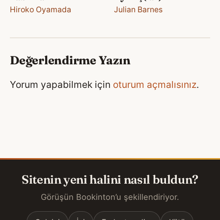
Hiroko Oyamada
Julian Barnes
Değerlendirme Yazın
Yorum yapabilmek için
oturum açmalısınız
.
Sitenin yeni halini nasıl buldun?
Görüşün Bookinton’u şekillendiriyor.