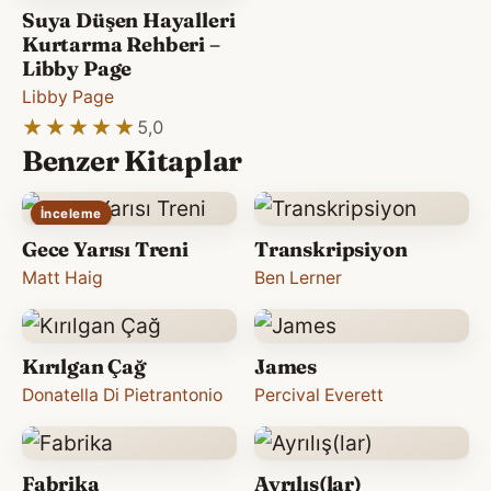
Suya Düşen Hayalleri
Kurtarma Rehberi –
Libby Page
Libby Page
★★★★★
★★★★★
5,0
Benzer Kitaplar
İnceleme
Gece Yarısı Treni
Transkripsiyon
Matt Haig
Ben Lerner
Kırılgan Çağ
James
Donatella Di Pietrantonio
Percival Everett
Fabrika
Ayrılış(lar)