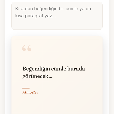
Alıntı
metni