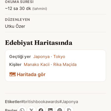
OKUMA SÜRESI
~12 sa 30 dk
(tahmini)
DÜZENLEYEN
Utku Özer
Edebiyat Haritasında
Geçtiği yer
Japonya
·
Tokyo
Kişiler
Manako Kacii
·
Rika Maçida
🗺️ Haritada gör
Etiketler
#britishbookawards
#Japonya
Paylaş