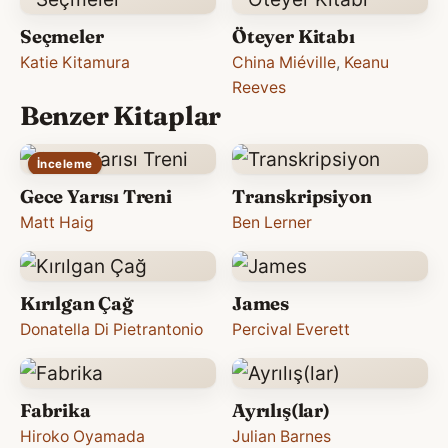
Seçmeler
Öteyer Kitabı
Katie Kitamura
China Miéville
,
Keanu
Reeves
Benzer Kitaplar
İnceleme
Gece Yarısı Treni
Transkripsiyon
Matt Haig
Ben Lerner
Kırılgan Çağ
James
Donatella Di Pietrantonio
Percival Everett
Fabrika
Ayrılış(lar)
Hiroko Oyamada
Julian Barnes