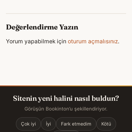
Değerlendirme Yazın
Yorum yapabilmek için
oturum açmalısınız
.
Sitenin yeni halini nasıl buldun?
Görüşün Bookinton’u şekillendiriyor.
Çok iyi
İyi
Fark etmedim
Kötü