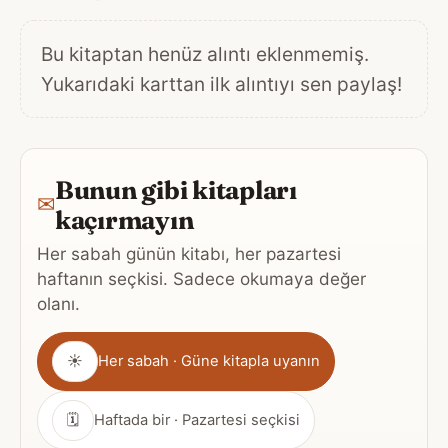
Bu kitaptan henüz alıntı eklenmemiş.
Yukarıdaki karttan ilk alıntıyı sen paylaş!
Bunun gibi kitapları
✉
kaçırmayın
Her sabah günün kitabı, her pazartesi
haftanın seçkisi. Sadece okumaya değer
olanı.
Gönderim
☀
Her sabah · Güne kitapla uyanın
sıklığı
🗓
Haftada bir · Pazartesi seçkisi