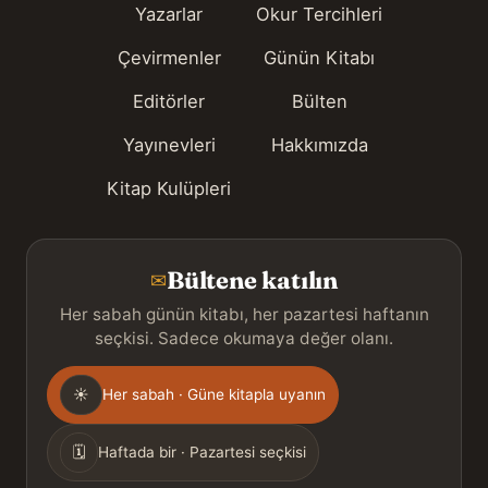
Yazarlar
Okur Tercihleri
Çevirmenler
Günün Kitabı
Editörler
Bülten
Yayınevleri
Hakkımızda
Kitap Kulüpleri
Bültene katılın
✉
Her sabah günün kitabı, her pazartesi haftanın
seçkisi. Sadece okumaya değer olanı.
Gönderim
☀
Her sabah · Güne kitapla uyanın
sıklığı
🗓
Haftada bir · Pazartesi seçkisi