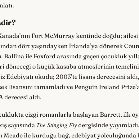
nlatı.
mdir?
Kanada’nın Fort McMurray kentinde doğdu; ailesi 
rdından dört yaşındayken İrlanda’ya dönerek Cou
allina ile Foxford arasında geçen çocukluk yıllar
eri döneceği o küçük kasaba atmosferinin temelini
iz Edebiyatı okudu; 2003’te lisans derecesini aldı
ek lisansını tamamladı ve Penguin Ireland Prize’
 derecesi aldı.
uklukta çizgi romanlarla başlayan Barrett, ilk öyk
The Stinging Fly
ış sayısında
dergisinde yayımladı.
 Meade ile kurduğu bağ, edebiyat yolculuğunda be