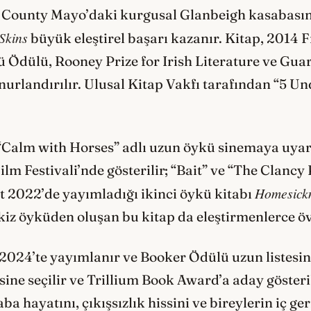
 County Mayo’daki kurgusal Glanbeigh kasabasın
Skins
büyük eleştirel başarı kazanır. Kitap, 2014
 Ödülü, Rooney Prize for Irish Literature ve Gu
nurlandırılır. Ulusal Kitap Vakfı tarafından “5 Un
n “Calm with Horses” adlı uzun öykü sinemaya uyar
lm Festivali’nde gösterilir; “Bait” ve “The Clancy 
Homesick
tt 2022’de yayımladığı ikinci öykü kitabı
kiz öyküden oluşan bu kitap da eleştirmenlerce öv
2024’te yayımlanır ve Booker Ödülü uzun listesine
ine seçilir ve Trillium Book Award’a aday gösteril
 hayatını, çıkışsızlık hissini ve bireylerin iç ge