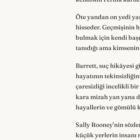
Öte yandan on yedi yaş
hisseder. Geçmişinin h
bulmak için kendi başı
tanıdığı ama kimsenin 
Barrett, suç hikâyesi 
hayatının tekinsizliği
çaresizliği incelikli bi
kara mizah yan yana 
hayallerin ve gömülü 
Sally Rooney’nin sözler
küçük yerlerin insanı n