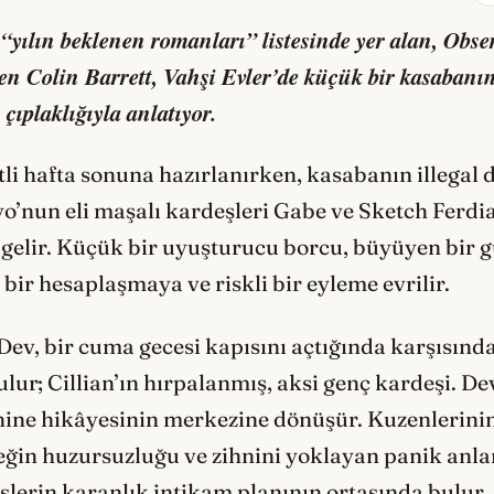
yılın beklenen romanları” listesinde yer alan, Obser
len Colin Barrett,
Vahşi Evler
’de küçük bir kasabanı
çıplaklığıyla anlatıyor.
etli hafta sonuna hazırlanırken, kasabanın illegal
o’nun eli maşalı kardeşleri Gabe ve Sketch Ferdia
gelir. Küçük bir uyuşturucu borcu, büyüyen bir g
bir hesaplaşmaya ve riskli bir eyleme evrilir.
ev, bir cuma gecesi kapısını açtığında karşısınd
bulur; Cillian’ın hırpalanmış, aksi genç kardeşi. Dev
hine hikâyesinin merkezine dönüşür. Kuzenlerinin
ğin huzursuzluğu ve zihnini yoklayan panik anlar
şlerin karanlık intikam planının ortasında bulur.