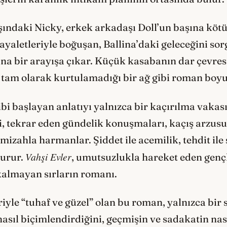
ındaki Nicky, erkek arkadaşı Doll’un başına kötü 
ayaletleriyle boğuşan, Ballina’daki geleceğini sor
na bir arayışa çıkar. Küçük kasabanın dar çevresi
tam olarak kurtulamadığı bir ağ gibi roman boyun
gibi başlayan anlatıyı yalnızca bir kaçırılma vaka
ni, tekrar eden gündelik konuşmaları, kaçış arzus
r mizahla harmanlar. Şiddet ile acemilik, tehdit ile
Vahşi Evler
durur.
, umutsuzlukla hareket eden gençl
kalmayan sırların romanı.
iyle “tuhaf ve güzel” olan bu roman, yalnızca bir s
asıl biçimlendirdiğini, geçmişin ve sadakatin nasıl