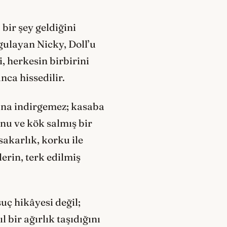
bir şey geldiğini
gulayan Nicky, Doll’u
, herkesin birbirini
ca hissedilir.
sına indirgemez; kasaba
unu ve kök salmış bir
 sakarlık, korku ile
erin, terk edilmiş
uç hikâyesi değil;
 bir ağırlık taşıdığını