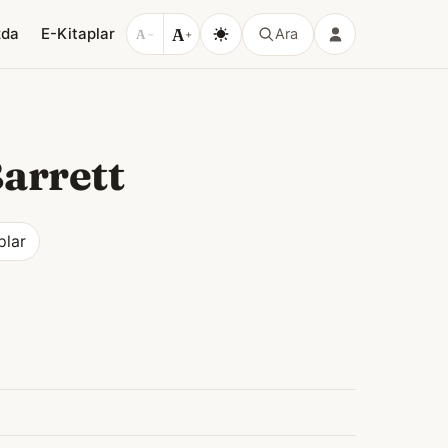
A
zda
E-Kitaplar
Ara
A
−
+
Barrett
plar