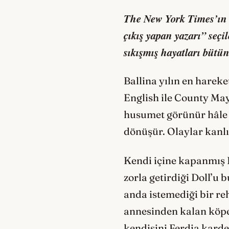
The New York Times’ın “
çıkış yapan yazarı” seçi
sıkışmış hayatları bütün 
Ballina yılın en harek
English ile County May
husumet görünür hâle 
dönüşür. Olaylar kanlı 
Kendi içine kapanmış D
zorla getirdiği Doll’u 
anda istemediği bir re
annesinden kalan köpe
kendisini Ferdia karde