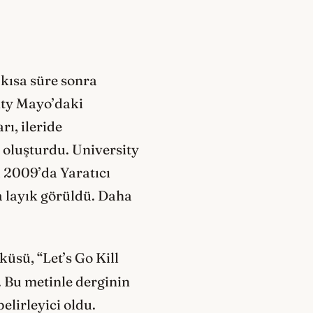
kısa süre sonra
nty Mayo’daki
ı, ileride
 oluşturdu. University
, 2009’da Yaratıcı
a layık görüldü. Daha
üsü, “Let’s Go Kill
 Bu metinle derginin
lirleyici oldu.