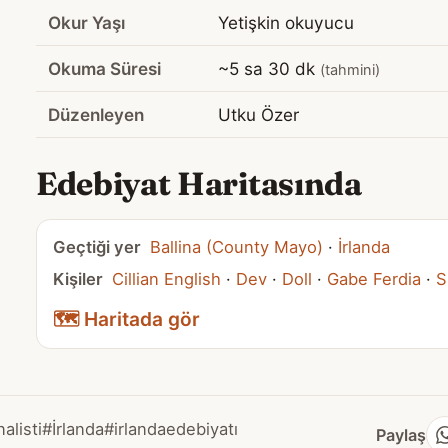
Okur Yaşı
Yetişkin okuyucu
Okuma Süresi
~5 sa 30 dk
(tahmini)
Düzenleyen
Utku Özer
Edebiyat Haritasında
Geçtiği yer
Ballina (County Mayo)
·
İrlanda
Kişiler
Cillian English
·
Dev
·
Doll
·
Gabe Ferdia
·
S
🗺️ Haritada gör
alisti
#İrlanda
#irlandaedebiyatı
Paylaş