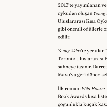
2013’te yayımlanan ve
Young 
öyküden oluşan
Uluslararası Kısa Öykü
gibi önemli ödüllerle o
edilir.
Young Skins
’te yer ala
Toronto Uluslararası Fi
sahneye taşınır. Barre
Mayo’ya geri döner; se
Wild Houses
İlk romanı
Book Awards kısa listes
çoğunlukla küçük kasaba