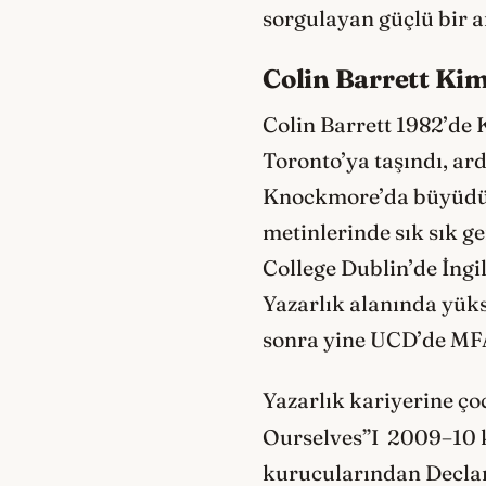
sorgulayan güçlü bir a
Colin Barrett Ki
Colin Barrett 1982’de 
Toronto’ya taşındı, a
Knockmore’da büyüdü. B
metinlerinde sık sık g
College Dublin’de İngil
Yazarlık alanında yüks
sonra yine UCD’de MFA
Yazarlık kariyerine çoc
Ourselves”I 2009–10 k
kurucularından Declan