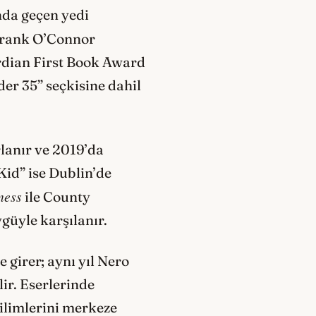
da geçen yedi
 Frank O’Connor
ardian First Book Award
der 35” seçkisine dahil
lanır ve 2019’da
Kid” ise Dublin’de
ness
ile County
güyle karşılanır.
 girer; aynı yıl Nero
ir. Eserlerinde
rilimlerini merkeze