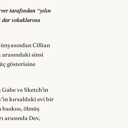
ver tarafından “yılın
n dar sokaklarına
 dünyasından Cillian
 arasındaki sinsi
üç gösterisine
a Gabe ve Sketch’in
’in kırsaldaki evi bir
 baskısı, ölmüş
ı arasında Dev,