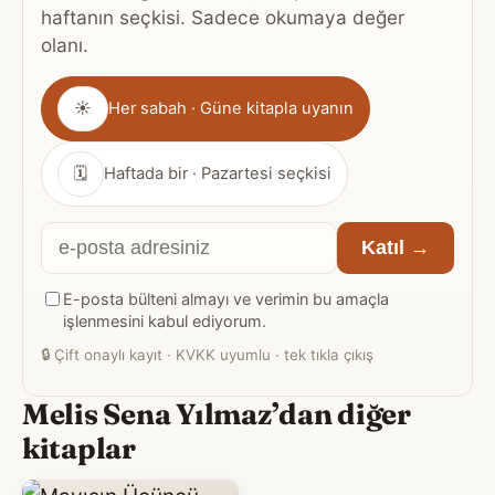
haftanın seçkisi. Sadece okumaya değer
olanı.
Gönderim
☀
Her sabah · Güne kitapla uyanın
sıklığı
🗓
Haftada bir · Pazartesi seçkisi
E-
Katıl →
posta
E-posta bülteni almayı ve verimin bu amaçla
adresiniz
işlenmesini kabul ediyorum.
🔒
Çift onaylı kayıt · KVKK uyumlu · tek tıkla çıkış
Melis Sena Yılmaz’dan diğer
kitaplar