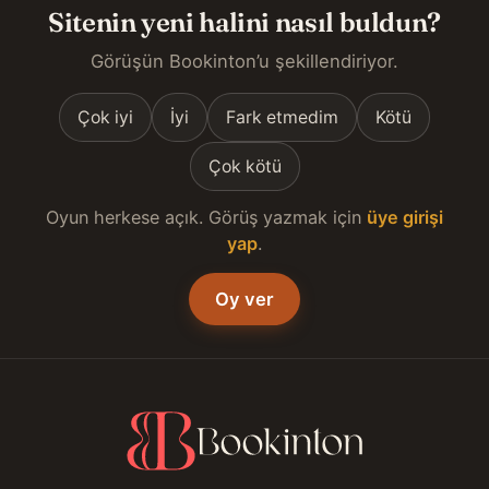
Sitenin yeni halini nasıl buldun?
Görüşün Bookinton’u şekillendiriyor.
Çok iyi
İyi
Fark etmedim
Kötü
Çok kötü
Oyun herkese açık. Görüş yazmak için
üye girişi
yap
.
Oy ver