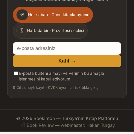
Gönderim
☀
Her sabah · Güne kitapla uyanın
sıklığı
🗓
Haftada bir · Pazartesi seçkisi
E-
posta
Katıl →
adresiniz
E-posta bülteni almayı ve verimin bu amaçla
işlenmesini kabul ediyorum.
🔒
Çift onaylı kayıt · KVKK uyumlu · tek tıkla çıkış
© 2026 Bookinton — Türkiye’nin Kitap Platformu
HT Book Review — webmaster: Hakan Turgay