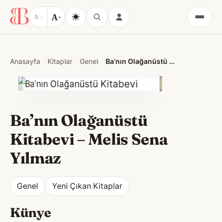
A
A
−
+
Menü
Anasayfa
Kitaplar
Genel
Ba’nın Olağanüstü Kitabevi
Ba’nın Olağanüstü
Kitabevi
–
Melis Sena
Yılmaz
Genel
Yeni Çıkan Kitaplar
Künye