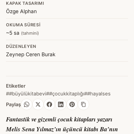
KAPAK TASARIMI
Özge Alphan
OKUMA SÜRESI
~5 sa
(tahmini)
DÜZENLEYEN
Zeynep Ceren Burak
Etiketler
##büyülükitabevi
##çocukkitaplığı
##hayalses
Paylaş
Fantastik ve gizemli çocuk kitapları yazarı
Melis Sena Yılmaz’ın üçüncü kitabı
Ba’nın