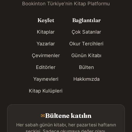
Bookinton Türkiye'nin Kitap Platformu
Keşfet
Bağlantılar
Kitaplar
Çok Satanlar
Yazarlar
Okur Tercihleri
Çevirmenler
Günün Kitabı
Editörler
Bülten
Yayınevleri
Hakkımızda
Kitap Kulüpleri
Bültene katılın
✉
Her sabah günün kitabı, her pazartesi haftanın
seçkisi. Sadece okumaya değer olanı.