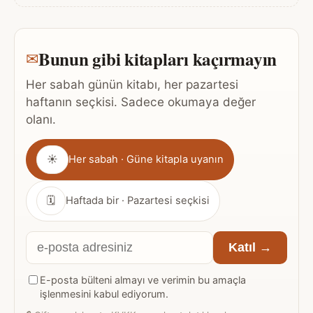
Bunun gibi kitapları kaçırmayın
✉
Her sabah günün kitabı, her pazartesi
haftanın seçkisi. Sadece okumaya değer
olanı.
Gönderim
☀
Her sabah · Güne kitapla uyanın
sıklığı
🗓
Haftada bir · Pazartesi seçkisi
E-
Katıl →
posta
E-posta bülteni almayı ve verimin bu amaçla
adresiniz
işlenmesini kabul ediyorum.