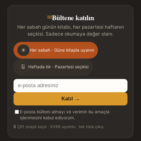
Bültene katılın
✉
Her sabah günün kitabı, her pazartesi haftanın
seçkisi. Sadece okumaya değer olanı.
Gönderim
☀
Her sabah · Güne kitapla uyanın
sıklığı
🗓
Haftada bir · Pazartesi seçkisi
E-
posta
Katıl →
adresiniz
E-posta bülteni almayı ve verimin bu amaçla
işlenmesini kabul ediyorum.
🔒
Çift onaylı kayıt · KVKK uyumlu · tek tıkla çıkış