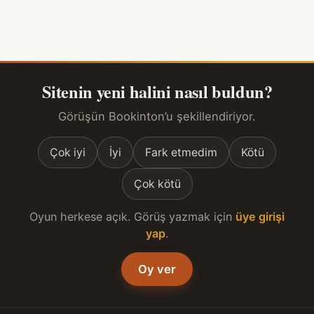
Sitenin yeni halini nasıl buldun?
Görüşün Bookinton’u şekillendiriyor.
Çok iyi
İyi
Fark etmedim
Kötü
Çok kötü
Oyun herkese açık. Görüş yazmak için
üye girişi
yap
.
Oy ver