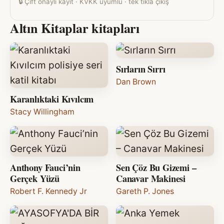
🔒
Çift onaylı kayıt · KVKK uyumlu · tek tıkla çıkış
Altın Kitaplar kitapları
Sırların Sırrı
Dan Brown
Karanlıktaki Kıvılcım
Stacy Willingham
Anthony Fauci’nin
Sen Çöz Bu Gizemi –
Gerçek Yüzü
Canavar Makinesi
Robert F. Kennedy Jr
Gareth P. Jones