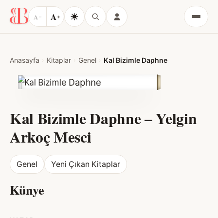
A
A
−
+
Menü
Anasayfa
Kitaplar
Genel
Kal Bizimle Daphne
Kal Bizimle Daphne
–
Yelgin
Arkoç Mesci
Genel
Yeni Çıkan Kitaplar
Künye