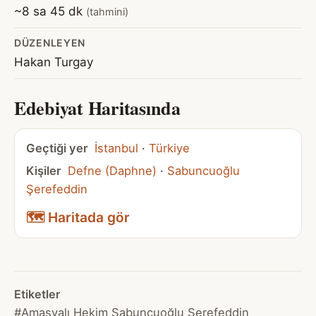
~8 sa 45 dk
(tahmini)
DÜZENLEYEN
Hakan Turgay
Edebiyat Haritasında
Geçtiği yer
İstanbul
·
Türkiye
Kişiler
Defne (Daphne)
·
Sabuncuoğlu
Şerefeddin
🗺️ Haritada gör
Etiketler
#Amasyalı Hekim Sabuncuoğlu Şerefeddin