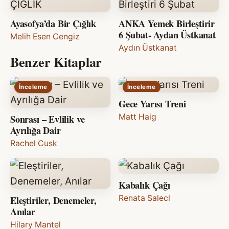
Ayasofya’da Bir Çığlık
ANKA Yemek Birleştirir
6 Şubat- Aydan Üstkanat
Melih Esen Cengiz
Aydın Üstkanat
Benzer Kitaplar
İnceleme
İnceleme
Gece Yarısı Treni
Sonrası – Evlilik ve
Matt Haig
Ayrılığa Dair
Rachel Cusk
Kabalık Çağı
Eleştiriler, Denemeler,
Renata Salecl
Anılar
Hilary Mantel