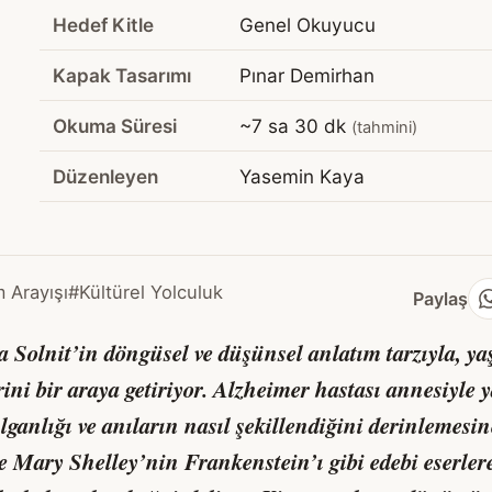
Hedef Kitle
Genel Okuyucu
Kapak Tasarımı
Pınar Demirhan
Okuma Süresi
~7 sa 30 dk
(tahmini)
Düzenleyen
Yasemin Kaya
 Arayışı
#Kültürel Yolculuk
Paylaş
a Solnit’in döngüsel ve düşünsel anlatım tarzıyla, ya
ini bir araya getiriyor. Alzheimer hastası annesiyle
ılganlığı ve anıların nasıl şekillendiğini derinlemesi
e Mary Shelley’nin
Frankenstein
’ı gibi edebi eserle