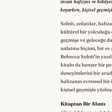
insan hafızası ve hikâye
koyarken, kişisel geçmişl
Solnit, anlatılar, haf
kültürel bir yolculuğa
geçmişe ve geleceğe dair
anlatma biçimi, bir ev 
Rebecca Solnit’in yazı
kitabı da benzer bir pe
deneyimlerini bir arad
hafızanın evrensel bir
kişisel geçmişle yüzle
Kitaptan Bir Alıntı
“Sizin hikâyeniz ne? Aslı