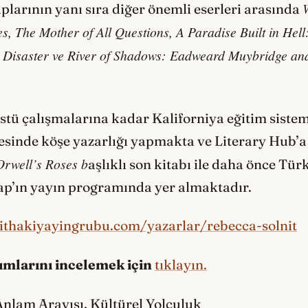
aplarının yanı sıra diğer önemli eserleri arasında
, The Mother of All Questions, A Paradise Built in Hell
n Disaster ve River of Shadows: Eadweard Muybridge and
tü çalışmalarına kadar Kaliforniya eğitim sistem
esinde köşe yazarlığı yapmakta ve Literary Hub’a 
Orwell’s Roses b
aşlıklı son kitabı ile daha önce Tü
tap’ın yayın programında yer almaktadır.
ithakiyayingrubu.com/yazarlar/rebecca-solnit
tımlarını incelemek için
tıklayın.
nlam Arayışı, Kültürel Yolculuk