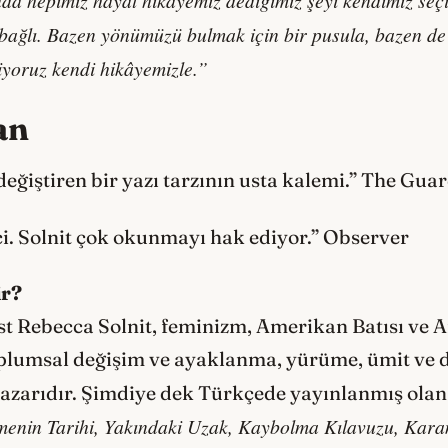
a bağlı. Bazen yönümüzü bulmak için bir pusula, bazen de
iyoruz kendi hikâyemizle.”
an
değiştiren bir yazı tarzının usta kalemi.” The Gua
i. Solnit çok okunmayı hak ediyor.” Observer
ir?
vist Rebecca Solnit, feminizm, Amerikan Batısı ve 
 toplumsal değişim ve ayaklanma, yürüme, ümit ve d
 yazarıdır. Şimdiye dek Türkçede yayınlanmış ola
menin Tarihi, Yakındaki Uzak, Kaybolma Kılavuzu, Karanl