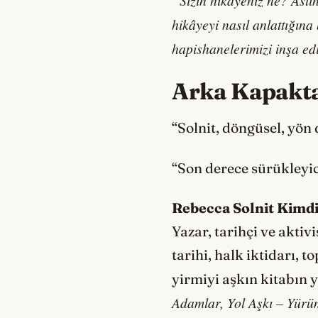
hikâyeyi nasıl anlattığın
hapishanelerimizi inşa ed
Arka Kapakt
“Solnit, döngüsel, yön 
“Son derece sürükleyic
Rebecca Solnit Kimd
Yazar, tarihçi ve akti
tarihi, halk iktidarı,
yirmiyi aşkın kitabın
Adamlar, Yol Aşkı – Yürü