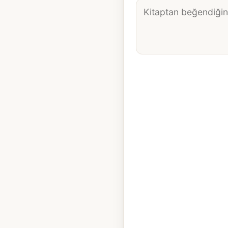
Alıntı
metni