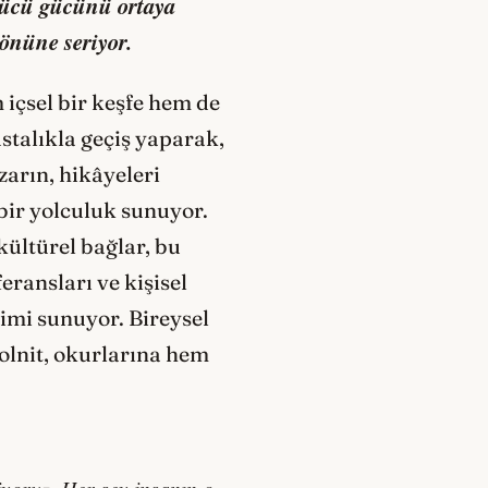
ürücü gücünü ortaya
 önüne seriyor.
 içsel bir keşfe hem de
stalıkla geçiş yaparak,
azarın, hikâyeleri
 bir yolculuk sunuyor.
kültürel bağlar, bu
eransları ve kişisel
imi sunuyor. Bireysel
Solnit, okurlarına hem
iyoruz. Her şey insanın o