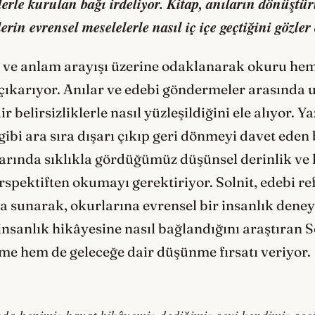
lerle kurulan bağı irdeliyor. Kitap, anıların dönüşt
erin evrensel meselelerle nasıl iç içe geçtiğini gözler
ıza ve anlam arayışı üzerine odaklanarak okuru hem
 çıkarıyor. Anılar ve edebi göndermeler arasında u
 belirsizliklerle nasıl yüzleşildiğini ele alıyor. Y
gibi ara sıra dışarı çıkıp geri dönmeyi davet eden
larında sıklıkla gördüğümüz düşünsel derinlik ve 
rspektiften okumayı gerektiriyor. Solnit, edebi ref
a sunarak, okurlarına evrensel bir insanlık deney
 insanlık hikâyesine nasıl bağlandığını araştıran 
şme hem de geleceğe dair düşünme fırsatı veriyor.
nda hepimiz hayat hikâyemiz dediğimiz şeyi kendimiz seç