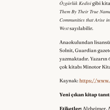
Özgürlük Kedisi
gibi kit
Them By Their True Names
Communities that Arise i
West
sayılabilir.
Anaokulundan lisansüs
Solnit, Guardian gazet
yazmaktadır. Yazarın
çok kitabı Minotor Ki
Kaynak:
https://www.
Yeni çıkan kitap tanı
Etiketler:
Alzheimer, A