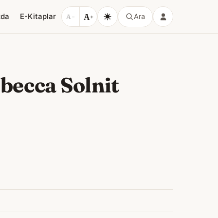
A
zda
E-Kitaplar
Ara
A
−
+
becca Solnit