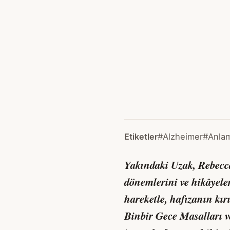
Etiketler
#Alzheimer
#Anlam
Yakındaki Uzak
, Rebecc
dönemlerini ve hikâyeler
hareketle, hafızanın kır
Binbir Gece Masalları
v