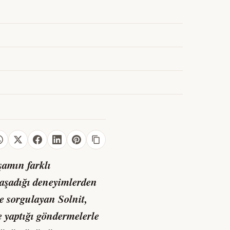
şamın farklı
 yaşadığı deneyimlerden
ne sorgulayan Solnit,
re yaptığı göndermelerle