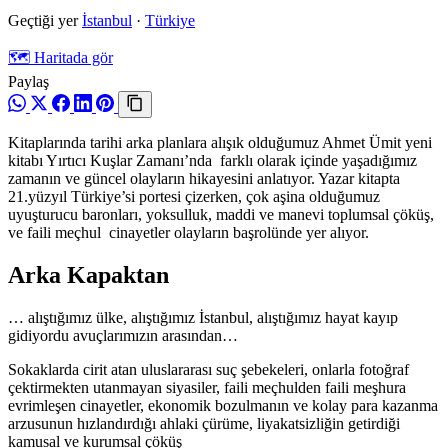
Geçtiği yer
İstanbul
·
Türkiye
🗺️ Haritada gör
Paylaş
Kitaplarında tarihi arka planlara alışık olduğumuz Ahmet Ümit yeni
kitabı Yırtıcı Kuşlar Zamanı’nda farklı olarak içinde yaşadığımız
zamanın ve güncel olayların hikayesini anlatıyor. Yazar kitapta
21.yüzyıl Türkiye’si portesi çizerken, çok aşina olduğumuz
uyuşturucu baronları, yoksulluk, maddi ve manevi toplumsal çöküş,
ve faili meçhul cinayetler olayların başrolünde yer alıyor.
Arka Kapaktan
… alıştığımız ülke, alıştığımız İstanbul, alıştığımız hayat kayıp
gidiyordu avuçlarımızın arasından…
Sokaklarda cirit atan uluslararası suç şebekeleri, onlarla fotoğraf
çektirmekten utanmayan siyasiler, faili meçhulden faili meşhura
evrimleşen cinayetler, ekonomik bozulmanın ve kolay para kazanma
arzusunun hızlandırdığı ahlaki çürüme, liyakatsizliğin getirdiği
kamusal ve kurumsal çöküş