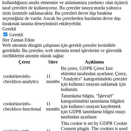
kullandığınızı analiz etmemize ve anlamamıza yardımcı olan üçüncü
taraf çerezleri de kullanıyoruz. Bu çerezler tarayıcınızda yalnızca
sizin izninizle saklanacaktır. Bu çerezleri devre dışı bırakma
seçeneğiniz de vardır. Ancak bu çerezlerden bazılarını devre dışı
bırakmak tarama deneyiminizi etkileyebilir.
Gerekli
Gerekli
Her Zaman Etkin
Web sitesinin düzgün çalışması için gerekli çerezler kesinlikle
gereklidir. Bu çerezler, web sitesinin temel işlevlerini ve güvenlik
özelliklerini anonim olarak sağlar.
Çerez
Süre
Açıklama
Bu çerez, GDPR Çerez İzni
eklentisi tarafından ayarlanır. Çerez,
cookielawinfo-
11
"Analytics" kategorisindeki çerezler
checkbox-analytics
months
için kullanıcı onayını saklamak için
kullanılır.
Tanımlama bilgisi, "İşlevsel"
kategorisindeki tanımlama bilgileri
cookielawinfo-
11
için kullanıcı onayını kaydetmek
checkbox-functional
months
için GDPR tanımlama bilgisi onayı
tarafından ayarlanır.
This cookie is set by GDPR Cookie
Consent plugin. The cookies is used