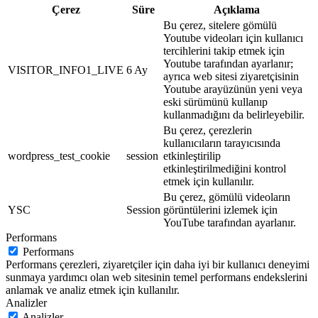
Çerez
Süre
Açıklama
Bu çerez, sitelere gömülü
Youtube videoları için kullanıcı
tercihlerini takip etmek için
Youtube tarafından ayarlanır;
VISITOR_INFO1_LIVE
6 Ay
ayrıca web sitesi ziyaretçisinin
Youtube arayüzünün yeni veya
eski sürümünü kullanıp
kullanmadığını da belirleyebilir.
Bu çerez, çerezlerin
kullanıcıların tarayıcısında
wordpress_test_cookie
session
etkinleştirilip
etkinleştirilmediğini kontrol
etmek için kullanılır.
Bu çerez, gömülü videoların
YSC
Session
görüntülerini izlemek için
YouTube tarafından ayarlanır.
Performans
Performans
Performans çerezleri, ziyaretçiler için daha iyi bir kullanıcı deneyimi
sunmaya yardımcı olan web sitesinin temel performans endekslerini
anlamak ve analiz etmek için kullanılır.
Analizler
Analizler