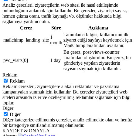
Analiz çerezleri, ziyaretçilerin web sitesi ile nasıl etkileşimde
bulunduğunu anlamak için kullanılır. Bu çerezler, ziyaretçi sayısı,
hemen çıkma oranı, trafik kaynağı vb. ölçümler hakkında bilgi
sağlamaya yardımcı olur.
Çerez
Süre
Açıklama
Tanımlama bilgisi, kullanıcının ilk
1
mailchimp_landing_site
ziyaret ettiği sayfayı kaydetmek için
month
MailChimp tarafından ayarlanır.
Bu çerez, post-views-counter
tarafından oluşturulur. Bu çerez, bir
pvc_visits[0]
1 day
gönderiye yapılan ziyaretlerin
sayısını saymak için kullanılır.
Reklam
Reklam
Reklam çerezleri, ziyaretçilere alakalı reklamlar ve pazarlama
kampanyaları sunmak için kullanılır. Bu çerezler ziyaretçileri web
siteleri arasında izler ve özelleştirilmiş reklamlar sağlamak için bilgi
toplar.
Diğer
Diğer
Diğer kategorize edilmemiş çerezler, analiz edilmekte olan ve henüz
bir kategoriye sınıflandırılmamış olanlardır.
KAYDET & ONAYLA