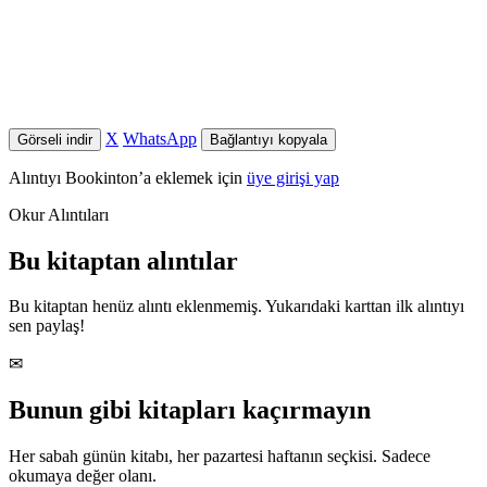
X
WhatsApp
Görseli indir
Bağlantıyı kopyala
Alıntıyı Bookinton’a eklemek için
üye girişi yap
Okur Alıntıları
Bu kitaptan alıntılar
Bu kitaptan henüz alıntı eklenmemiş. Yukarıdaki karttan ilk alıntıyı
sen paylaş!
✉
Bunun gibi kitapları kaçırmayın
Her sabah günün kitabı, her pazartesi haftanın seçkisi. Sadece
okumaya değer olanı.