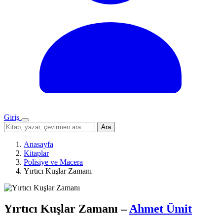
Giriş
Menü
Sitede
Ara
ara
Anasayfa
Kitaplar
Polisiye ve Macera
Yırtıcı Kuşlar Zamanı
Yırtıcı Kuşlar Zamanı
–
Ahmet Ümit