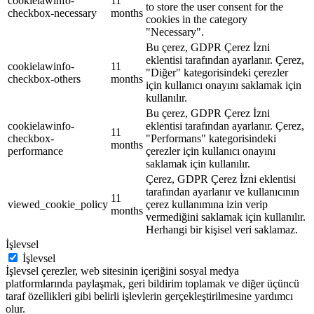
cookielawinfo-
11
to store the user consent for the
checkbox-necessary
months
cookies in the category
"Necessary".
Bu çerez, GDPR Çerez İzni
eklentisi tarafından ayarlanır. Çerez,
cookielawinfo-
11
"Diğer" kategorisindeki çerezler
checkbox-others
months
için kullanıcı onayını saklamak için
kullanılır.
Bu çerez, GDPR Çerez İzni
cookielawinfo-
eklentisi tarafından ayarlanır. Çerez,
11
checkbox-
"Performans" kategorisindeki
months
performance
çerezler için kullanıcı onayını
saklamak için kullanılır.
Çerez, GDPR Çerez İzni eklentisi
tarafından ayarlanır ve kullanıcının
11
viewed_cookie_policy
çerez kullanımına izin verip
months
vermediğini saklamak için kullanılır.
Herhangi bir kişisel veri saklamaz.
İşlevsel
İşlevsel
İşlevsel çerezler, web sitesinin içeriğini sosyal medya
platformlarında paylaşmak, geri bildirim toplamak ve diğer üçüncü
taraf özellikleri gibi belirli işlevlerin gerçekleştirilmesine yardımcı
olur.