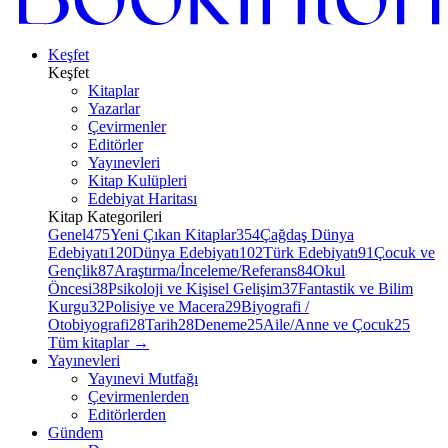
Keşfet
Keşfet
Kitaplar
Yazarlar
Çevirmenler
Editörler
Yayınevleri
Kitap Kulüpleri
Edebiyat Haritası
Kitap Kategorileri
Genel
475
Yeni Çıkan Kitaplar
354
Çağdaş Dünya
Edebiyatı
120
Dünya Edebiyatı
102
Türk Edebiyatı
91
Çocuk ve
Gençlik
87
Araştırma/İnceleme/Referans
84
Okul
Öncesi
38
Psikoloji ve Kişisel Gelişim
37
Fantastik ve Bilim
Kurgu
32
Polisiye ve Macera
29
Biyografi /
Otobiyografi
28
Tarih
28
Deneme
25
Aile/Anne ve Çocuk
25
Tüm kitaplar
→
Yayınevleri
Yayınevi Mutfağı
Çevirmenlerden
Editörlerden
Gündem