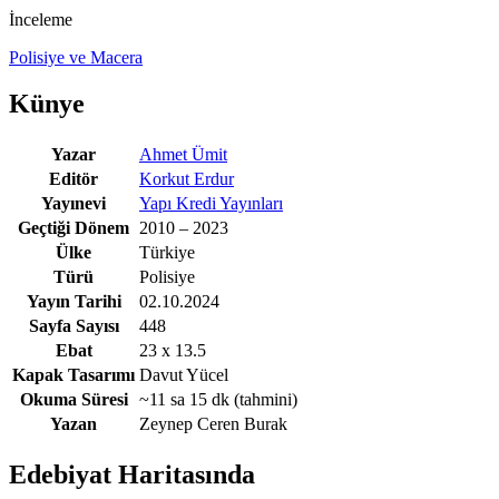
İnceleme
Polisiye ve Macera
Künye
Yazar
Ahmet Ümit
Editör
Korkut Erdur
Yayınevi
Yapı Kredi Yayınları
Geçtiği Dönem
2010 – 2023
Ülke
Türkiye
Türü
Polisiye
Yayın Tarihi
02.10.2024
Sayfa Sayısı
448
Ebat
23 x 13.5
Kapak Tasarımı
Davut Yücel
Okuma Süresi
~11 sa 15 dk
(tahmini)
Yazan
Zeynep Ceren Burak
Edebiyat Haritasında