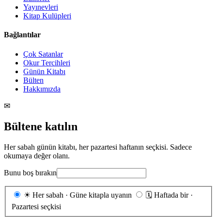
Yayınevleri
Kitap Kulüpleri
Bağlantılar
Çok Satanlar
Okur Tercihleri
Günün Kitabı
Bülten
Hakkımızda
✉
Bültene katılın
Her sabah günün kitabı, her pazartesi haftanın seçkisi. Sadece
okumaya değer olanı.
Bunu boş bırakın
Gönderim
☀
Her sabah · Güne kitapla uyanın
🗓
Haftada bir ·
sıklığı
Pazartesi seçkisi