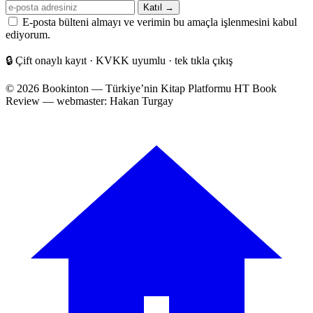
E-
Katıl →
posta
E-posta bülteni almayı ve verimin bu amaçla işlenmesini kabul
adresiniz
ediyorum.
🔒
Çift onaylı kayıt · KVKK uyumlu · tek tıkla çıkış
© 2026 Bookinton — Türkiye’nin Kitap Platformu
HT Book
Review — webmaster: Hakan Turgay