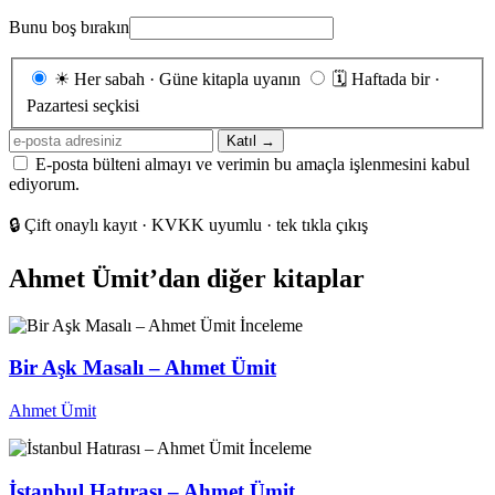
Bunu boş bırakın
Gönderim
☀
Her sabah · Güne kitapla uyanın
🗓
Haftada bir ·
sıklığı
Pazartesi seçkisi
E-
Katıl →
posta
E-posta bülteni almayı ve verimin bu amaçla işlenmesini kabul
adresiniz
ediyorum.
🔒
Çift onaylı kayıt · KVKK uyumlu · tek tıkla çıkış
Ahmet Ümit’dan diğer kitaplar
İnceleme
Bir Aşk Masalı – Ahmet Ümit
Ahmet Ümit
İnceleme
İstanbul Hatırası – Ahmet Ümit