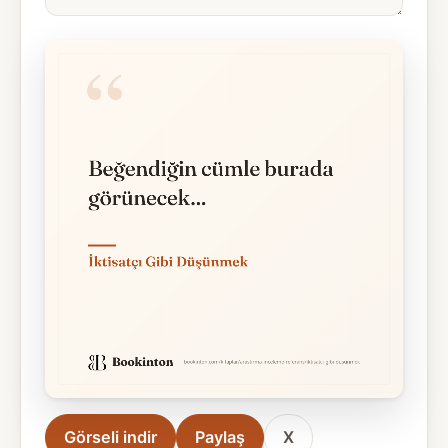
Görseli indir
Paylaş
X