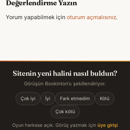
Değerlendirme Yazın
Yorum yapabilmek için
oturum açmalısınız
.
Sitenin yeni halini nasıl buldun?
Görüşün Bookinton’u şekillendiriyor.
Çok iyi
İyi
Fark etmedim
Kötü
Çok kötü
Oyun herkese açık. Görüş yazmak için
üye girişi