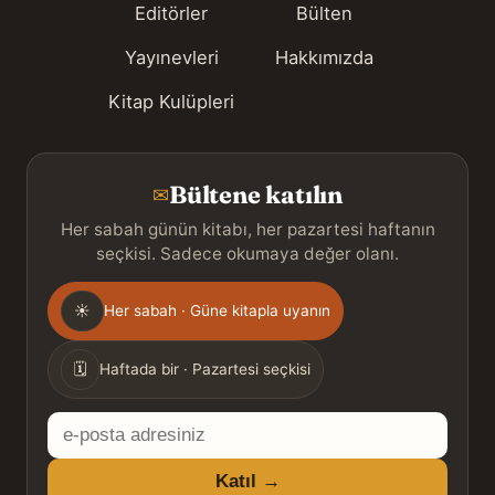
Editörler
Bülten
Yayınevleri
Hakkımızda
Kitap Kulüpleri
Bültene katılın
✉
Her sabah günün kitabı, her pazartesi haftanın
seçkisi. Sadece okumaya değer olanı.
Gönderim
☀
Her sabah · Güne kitapla uyanın
sıklığı
🗓
Haftada bir · Pazartesi seçkisi
E-
posta
Katıl →
adresiniz