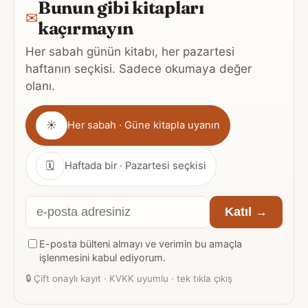
Bunun gibi kitapları
✉
kaçırmayın
Her sabah günün kitabı, her pazartesi
haftanın seçkisi. Sadece okumaya değer
olanı.
Gönderim
☀
Her sabah · Güne kitapla uyanın
sıklığı
🗓
Haftada bir · Pazartesi seçkisi
E-
Katıl →
posta
E-posta bülteni almayı ve verimin bu amaçla
adresiniz
işlenmesini kabul ediyorum.
🔒
Çift onaylı kayıt · KVKK uyumlu · tek tıkla çıkış