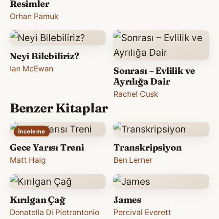
Resimler
Orhan Pamuk
Neyi Bilebiliriz?
Ian McEwan
Sonrası – Evlilik ve
Ayrılığa Dair
Rachel Cusk
Benzer Kitaplar
İnceleme
Gece Yarısı Treni
Transkripsiyon
Matt Haig
Ben Lerner
Kırılgan Çağ
James
Donatella Di Pietrantonio
Percival Everett