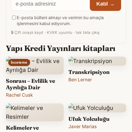
E-
Katıl →
posta
E-posta bülteni almayı ve verimin bu amaçla
adresiniz
işlenmesini kabul ediyorum.
🔒
Çift onaylı kayıt · KVKK uyumlu · tek tıkla çıkış
Yapı Kredi Yayınları kitapları
İnceleme
Transkripsiyon
Ben Lerner
Sonrası – Evlilik ve
Ayrılığa Dair
Rachel Cusk
Ufuk Yolculuğu
Javer Marias
Kelimeler ve