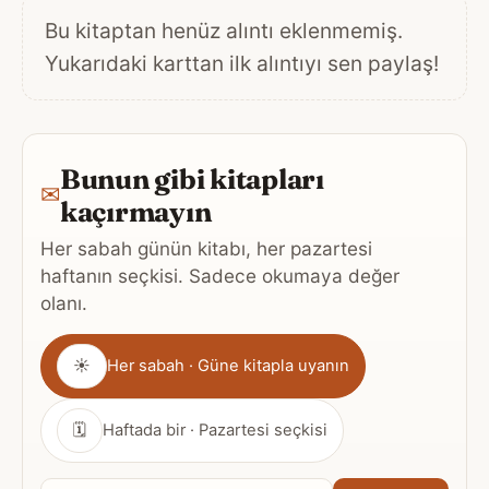
Bu kitaptan henüz alıntı eklenmemiş.
Yukarıdaki karttan ilk alıntıyı sen paylaş!
Bunun gibi kitapları
✉
kaçırmayın
Her sabah günün kitabı, her pazartesi
haftanın seçkisi. Sadece okumaya değer
olanı.
Gönderim
☀
Her sabah · Güne kitapla uyanın
sıklığı
🗓
Haftada bir · Pazartesi seçkisi