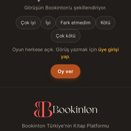
Görüşün Bookinton’u şekillendiriyor.
Çok iyi
İyi
Fark etmedim
Kötü
Çok kötü
Oyun herkese açık. Görüş yazmak için
üye girişi
yap
.
Oy ver
Bookinton Türkiye'nin Kitap Platformu