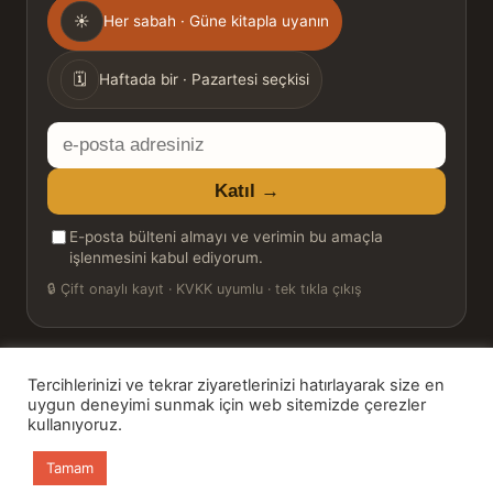
Gönderim
☀
Her sabah · Güne kitapla uyanın
sıklığı
🗓
Haftada bir · Pazartesi seçkisi
E-
posta
Katıl →
adresiniz
E-posta bülteni almayı ve verimin bu amaçla
işlenmesini kabul ediyorum.
🔒
Çift onaylı kayıt · KVKK uyumlu · tek tıkla çıkış
Tercihlerinizi ve tekrar ziyaretlerinizi hatırlayarak size en
© 2026 Bookinton — Türkiye’nin Kitap Platformu
uygun deneyimi sunmak için web sitemizde çerezler
kullanıyoruz.
HT Book Review — webmaster: Hakan Turgay
Tamam