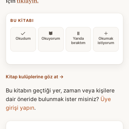
için
tıklayın.
BU KITABI
Okudum
Okuyorum
Yarıda
Okumak
bıraktım
istiyorum
Kitap kulüplerine göz at →
Bu kitabın geçtiği yer, zaman veya kişilere
dair öneride bulunmak ister misiniz?
Üye
girişi yapın
.