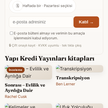
🗓
Haftada bir · Pazartesi seçkisi
E-
Katıl →
posta
E-posta bülteni almayı ve verimin bu amaçla
adresiniz
işlenmesini kabul ediyorum.
🔒
Çift onaylı kayıt · KVKK uyumlu · tek tıkla çıkış
Yapı Kredi Yayınları kitapları
İnceleme
Transkripsiyon
Ben Lerner
Sonrası – Evlilik ve
Ayrılığa Dair
Rachel Cusk