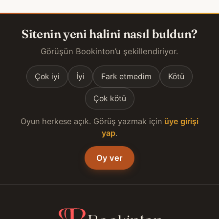
Sitenin yeni halini nasıl buldun?
Görüşün Bookinton’u şekillendiriyor.
Çok iyi
İyi
Fark etmedim
Kötü
Çok kötü
Oyun herkese açık. Görüş yazmak için
üye girişi
yap
.
Oy ver