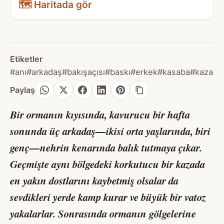
🗺️ Haritada gör
Etiketler
#anı
#arkadaş
#bakışaçısı
#baskı
#erkek
#kasaba
#kaza
Paylaş
Bir ormanın kıyısında, kavurucu bir hafta
sonunda üç arkadaş—ikisi orta yaşlarında, biri
genç—nehrin kenarında balık tutmaya çıkar.
Geçmişte aynı bölgedeki korkutucu bir kazada
en yakın dostlarını kaybetmiş olsalar da
sevdikleri yerde kamp kurar ve büyük bir vatoz
yakalarlar. Sonrasında ormanın gölgelerine