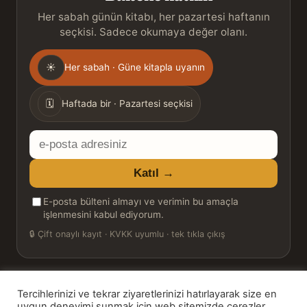
Her sabah günün kitabı, her pazartesi haftanın
seçkisi. Sadece okumaya değer olanı.
Gönderim
☀
Her sabah · Güne kitapla uyanın
sıklığı
🗓
Haftada bir · Pazartesi seçkisi
E-
posta
Katıl →
adresiniz
E-posta bülteni almayı ve verimin bu amaçla
işlenmesini kabul ediyorum.
🔒
Çift onaylı kayıt · KVKK uyumlu · tek tıkla çıkış
Tercihlerinizi ve tekrar ziyaretlerinizi hatırlayarak size en
© 2026 Bookinton — Türkiye’nin Kitap Platformu
uygun deneyimi sunmak için web sitemizde çerezler