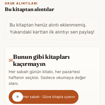
OKUR ALINTILARI
Bu kitaptan alıntılar
Bu kitaptan henüz alıntı eklenmemiş.
Yukarıdaki karttan ilk alıntıyı sen paylaş!
Bunun gibi kitapları
✉
kaçırmayın
Her sabah günün kitabı, her pazartesi
haftanın seçkisi. Sadece okumaya değer
olanı.
Gönderim
☀
Her sabah · Güne kitapla uyanın
sıklığı