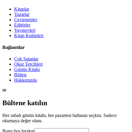
Kitaplar
Yazarlar
Çevirmenler
Editörler
Yayınevleri
Kitap Kulüpleri
Bağlantılar
Çok Satanlar
Okur Tercihleri
Günün Kitabı
Bülten
Hakkımızda
✉
Bültene katılın
Her sabah günün kitabı, her pazartesi haftanın seçkisi. Sadece
okumaya değer olanı.
Bunu boş bırakın