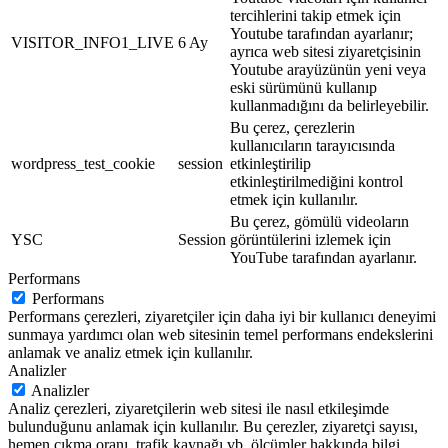
tercihlerini takip etmek için
Youtube tarafından ayarlanır;
VISITOR_INFO1_LIVE
6 Ay
ayrıca web sitesi ziyaretçisinin
Youtube arayüzünün yeni veya
eski sürümünü kullanıp
kullanmadığını da belirleyebilir.
Bu çerez, çerezlerin
kullanıcıların tarayıcısında
wordpress_test_cookie
session
etkinleştirilip
etkinleştirilmediğini kontrol
etmek için kullanılır.
Bu çerez, gömülü videoların
YSC
Session
görüntülerini izlemek için
YouTube tarafından ayarlanır.
Performans
Performans
Performans çerezleri, ziyaretçiler için daha iyi bir kullanıcı deneyimi
sunmaya yardımcı olan web sitesinin temel performans endekslerini
anlamak ve analiz etmek için kullanılır.
Analizler
Analizler
Analiz çerezleri, ziyaretçilerin web sitesi ile nasıl etkileşimde
bulunduğunu anlamak için kullanılır. Bu çerezler, ziyaretçi sayısı,
hemen çıkma oranı, trafik kaynağı vb. ölçümler hakkında bilgi