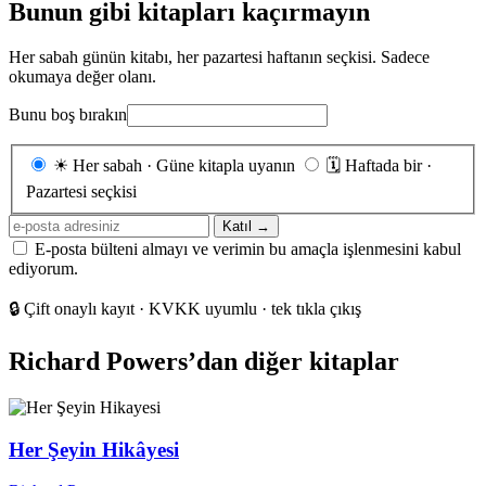
Bunun gibi kitapları kaçırmayın
Her sabah günün kitabı, her pazartesi haftanın seçkisi. Sadece
okumaya değer olanı.
Bunu boş bırakın
Gönderim
☀
Her sabah · Güne kitapla uyanın
🗓
Haftada bir ·
sıklığı
Pazartesi seçkisi
E-
Katıl →
posta
E-posta bülteni almayı ve verimin bu amaçla işlenmesini kabul
adresiniz
ediyorum.
🔒
Çift onaylı kayıt · KVKK uyumlu · tek tıkla çıkış
Richard Powers’dan diğer kitaplar
Her Şeyin Hikâyesi