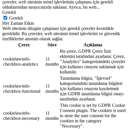
çerezler, web sitesinin temel işlevlerinin çalışması için gerekli
olduklarından tarayıcınızda saklanır. Ayrıca, bu web
...
Gerekli
Gerekli
Her Zaman Etkin
Web sitesinin düzgün çalışması için gerekli çerezler kesinlikle
gereklidir. Bu çerezler, web sitesinin temel işlevlerini ve güvenlik
özelliklerini anonim olarak sağlar.
Çerez
Süre
Açıklama
Bu çerez, GDPR Çerez İzni
eklentisi tarafından ayarlanır. Çerez,
cookielawinfo-
11
"Analytics" kategorisindeki çerezler
checkbox-analytics
months
için kullanıcı onayını saklamak için
kullanılır.
Tanımlama bilgisi, "İşlevsel"
kategorisindeki tanımlama bilgileri
cookielawinfo-
11
için kullanıcı onayını kaydetmek
checkbox-functional
months
için GDPR tanımlama bilgisi onayı
tarafından ayarlanır.
This cookie is set by GDPR Cookie
Consent plugin. The cookies is used
cookielawinfo-
11
to store the user consent for the
checkbox-necessary
months
cookies in the category
"Necessary".