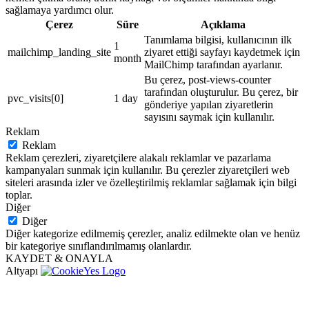
sağlamaya yardımcı olur.
Çerez
Süre
Açıklama
Tanımlama bilgisi, kullanıcının ilk
1
mailchimp_landing_site
ziyaret ettiği sayfayı kaydetmek için
month
MailChimp tarafından ayarlanır.
Bu çerez, post-views-counter
tarafından oluşturulur. Bu çerez, bir
pvc_visits[0]
1 day
gönderiye yapılan ziyaretlerin
sayısını saymak için kullanılır.
Reklam
Reklam
Reklam çerezleri, ziyaretçilere alakalı reklamlar ve pazarlama
kampanyaları sunmak için kullanılır. Bu çerezler ziyaretçileri web
siteleri arasında izler ve özelleştirilmiş reklamlar sağlamak için bilgi
toplar.
Diğer
Diğer
Diğer kategorize edilmemiş çerezler, analiz edilmekte olan ve henüz
bir kategoriye sınıflandırılmamış olanlardır.
KAYDET & ONAYLA
Altyapı