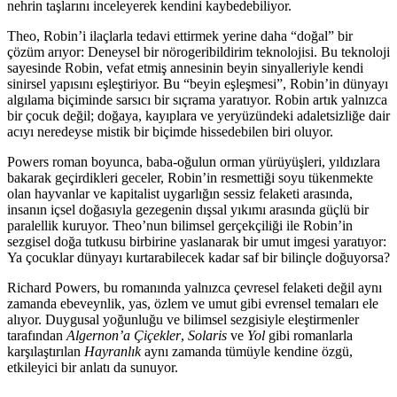
nehrin taşlarını inceleyerek kendini kaybedebiliyor.
Theo, Robin’i ilaçlarla tedavi ettirmek yerine daha “doğal” bir
çözüm arıyor: Deneysel bir nörogeribildirim teknolojisi. Bu teknoloji
sayesinde Robin, vefat etmiş annesinin beyin sinyalleriyle kendi
sinirsel yapısını eşleştiriyor. Bu “beyin eşleşmesi”, Robin’in dünyayı
algılama biçiminde sarsıcı bir sıçrama yaratıyor. Robin artık yalnızca
bir çocuk değil; doğaya, kayıplara ve yeryüzündeki adaletsizliğe dair
acıyı neredeyse mistik bir biçimde hissedebilen biri oluyor.
Powers roman boyunca, baba-oğulun orman yürüyüşleri, yıldızlara
bakarak geçirdikleri geceler, Robin’in resmettiği soyu tükenmekte
olan hayvanlar ve kapitalist uygarlığın sessiz felaketi arasında,
insanın içsel doğasıyla gezegenin dışsal yıkımı arasında güçlü bir
paralellik kuruyor. Theo’nun bilimsel gerçekçiliği ile Robin’in
sezgisel doğa tutkusu birbirine yaslanarak bir umut imgesi yaratıyor:
Ya çocuklar dünyayı kurtarabilecek kadar saf bir bilinçle doğuyorsa?
Richard Powers, bu romanında yalnızca çevresel felaketi değil aynı
zamanda ebeveynlik, yas, özlem ve umut gibi evrensel temaları ele
alıyor. Duygusal yoğunluğu ve bilimsel sezgisiyle eleştirmenler
tarafından
Algernon’a Çiçekler
,
Solaris
ve
Yol
gibi romanlarla
karşılaştırılan
Hayranlık
aynı zamanda tümüyle kendine özgü,
etkileyici bir anlatı da sunuyor.