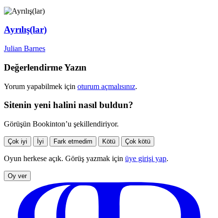
Ayrılış(lar)
Julian Barnes
Değerlendirme Yazın
Yorum yapabilmek için
oturum açmalısınız
.
Sitenin yeni halini nasıl buldun?
Görüşün Bookinton’u şekillendiriyor.
Çok iyi
İyi
Fark etmedim
Kötü
Çok kötü
Oyun herkese açık. Görüş yazmak için
üye girişi yap
.
Oy ver