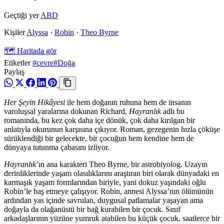
Geçtiği yer
ABD
Kişiler
Alyssa
·
Robin
·
Theo Byrne
🗺️ Haritada gör
Etiketler
#çevre
#Doğa
Paylaş
Her Şeyin Hikâyesi
ile hem doğanın ruhuna hem de insanın
varoluşsal yaralarına dokunan Richard,
Hayranlık
adlı bu
romanında, bu kez çok daha içe dönük, çok daha kırılgan bir
anlatıyla okurunun karşısına çıkıyor. Roman, gezegenin hızla çöküşe
sürüklendiği bir gelecekte, bir çocuğun hem kendine hem de
dünyaya tutunma çabasını izliyor.
Hayranlık
’ın ana karakteri Theo Byrne, bir astrobiyolog. Uzayın
derinliklerinde yaşam olasılıklarını araştıran biri olarak dünyadaki en
karmaşık yaşam formlarından biriyle, yani dokuz yaşındaki oğlu
Robin’le baş etmeye çalışıyor. Robin, annesi Alyssa’nın ölümünün
ardından yas içinde savrulan, duygusal patlamalar yaşayan ama
doğayla da olağanüstü bir bağ kurabilen bir çocuk. Sınıf
arkadaşlarının yüzüne yumruk atabilen bu küçük çocuk, saatlerce bir