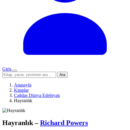
Giriş
Menü
Sitede
Ara
ara
Anasayfa
Kitaplar
Çağdaş Dünya Edebiyatı
Hayranlık
Hayranlık
–
Richard Powers