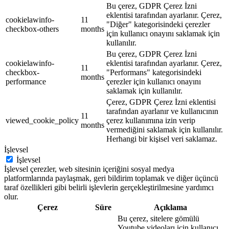
Bu çerez, GDPR Çerez İzni
eklentisi tarafından ayarlanır. Çerez,
cookielawinfo-
11
"Diğer" kategorisindeki çerezler
checkbox-others
months
için kullanıcı onayını saklamak için
kullanılır.
Bu çerez, GDPR Çerez İzni
cookielawinfo-
eklentisi tarafından ayarlanır. Çerez,
11
checkbox-
"Performans" kategorisindeki
months
performance
çerezler için kullanıcı onayını
saklamak için kullanılır.
Çerez, GDPR Çerez İzni eklentisi
tarafından ayarlanır ve kullanıcının
11
viewed_cookie_policy
çerez kullanımına izin verip
months
vermediğini saklamak için kullanılır.
Herhangi bir kişisel veri saklamaz.
İşlevsel
İşlevsel
İşlevsel çerezler, web sitesinin içeriğini sosyal medya
platformlarında paylaşmak, geri bildirim toplamak ve diğer üçüncü
taraf özellikleri gibi belirli işlevlerin gerçekleştirilmesine yardımcı
olur.
Çerez
Süre
Açıklama
Bu çerez, sitelere gömülü
Youtube videoları için kullanıcı