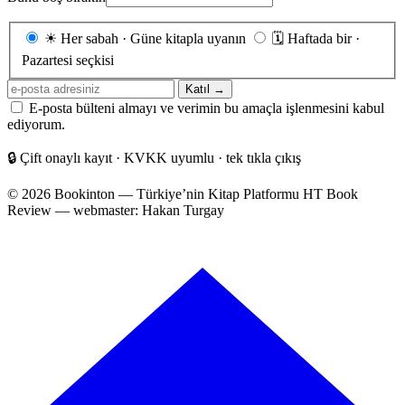
Gönderim
☀
Her sabah · Güne kitapla uyanın
🗓
Haftada bir ·
sıklığı
Pazartesi seçkisi
E-
Katıl →
posta
E-posta bülteni almayı ve verimin bu amaçla işlenmesini kabul
adresiniz
ediyorum.
🔒
Çift onaylı kayıt · KVKK uyumlu · tek tıkla çıkış
© 2026 Bookinton — Türkiye’nin Kitap Platformu
HT Book
Review — webmaster: Hakan Turgay