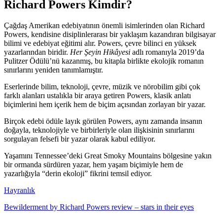
Richard Powers Kimdir?
Çağdaş Amerikan edebiyatının önemli isimlerinden olan Richard
Powers, kendisine disiplinlerarası bir yaklaşım kazandıran bilgisayar
bilimi ve edebiyat eğitimi alır. Powers, çevre bilinci en yüksek
yazarlarından biridir.
Her Şeyin Hikâyesi
adlı romanıyla 2019’da
Pulitzer Ödülü’nü kazanmış, bu kitapla birlikte ekolojik romanın
sınırlarını yeniden tanımlamıştır.
Eserlerinde bilim, teknoloji, çevre, müzik ve nörobilim gibi çok
farklı alanları ustalıkla bir araya getiren Powers, klasik anlatı
biçimlerini hem içerik hem de biçim açısından zorlayan bir yazar.
Birçok edebi ödüle layık görülen Powers, aynı zamanda insanın
doğayla, teknolojiyle ve birbirleriyle olan ilişkisinin sınırlarını
sorgulayan felsefi bir yazar olarak kabul ediliyor.
Yaşamını Tennessee’deki Great Smoky Mountains bölgesine yakın
bir ormanda sürdüren yazar, hem yaşam biçimiyle hem de
yazarlığıyla “derin ekoloji” fikrini temsil ediyor.
Hayranlık
Bewilderment by Richard Powers review – stars in their eyes