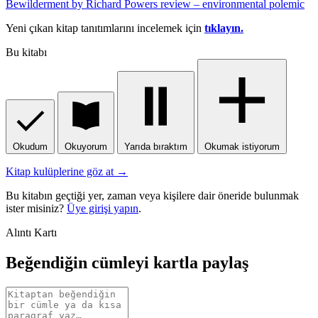
Bewilderment by Richard Powers review – environmental polemic
Yeni çıkan kitap tanıtımlarını incelemek için
tıklayın.
Bu kitabı
Okudum
Okuyorum
Yarıda bıraktım
Okumak istiyorum
Kitap kulüplerine göz at →
Bu kitabın geçtiği yer, zaman veya kişilere dair öneride bulunmak
ister misiniz?
Üye girişi yapın
.
Alıntı Kartı
Beğendiğin cümleyi kartla paylaş
Alıntı
metni