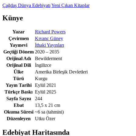
Çağdaş Dünya Edebiyatı
Yeni Çıkan Kitaplar
Künye
Yazar
Richard Powers
Çevirmen
Kıvanç Güney
Yayınevi
İthaki Yayınları
Geçtiği Dönem
2020 – 2035
Orijinal Adı
Bewilderment
Orijinal Dili
İngilizce
Ülke
Amerika Birleşik Devletleri
Türü
Kurgu
Yayın Tarihi
Eylül 2021
Türkçe Baskı
Eylül 2025
Sayfa Sayısı
244
Ebat
13,5 x 21 cm
Okuma Süresi
~6 sa
(tahmini)
Düzenleyen
Utku Özer
Edebiyat Haritasında