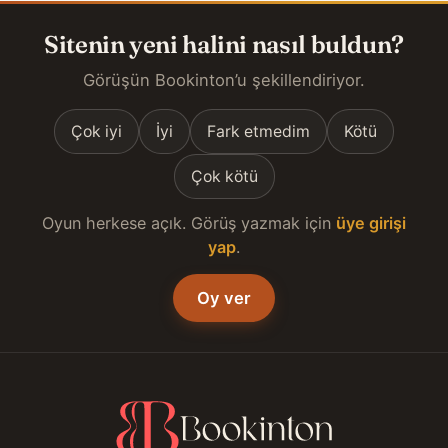
Sitenin yeni halini nasıl buldun?
Görüşün Bookinton’u şekillendiriyor.
Çok iyi
İyi
Fark etmedim
Kötü
Çok kötü
Oyun herkese açık. Görüş yazmak için
üye girişi
yap
.
Oy ver