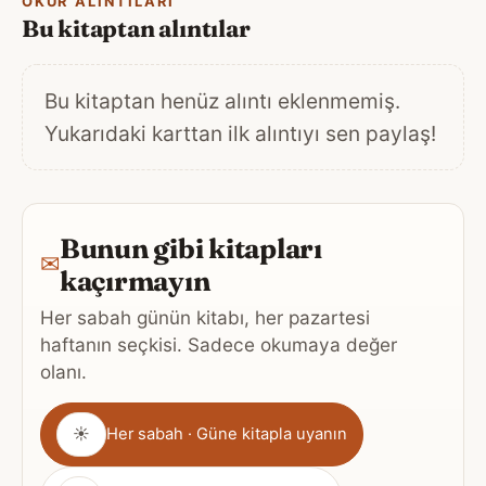
OKUR ALINTILARI
Bu kitaptan alıntılar
Bu kitaptan henüz alıntı eklenmemiş.
Yukarıdaki karttan ilk alıntıyı sen paylaş!
Bunun gibi kitapları
✉
kaçırmayın
Her sabah günün kitabı, her pazartesi
haftanın seçkisi. Sadece okumaya değer
olanı.
Gönderim
☀
Her sabah · Güne kitapla uyanın
sıklığı