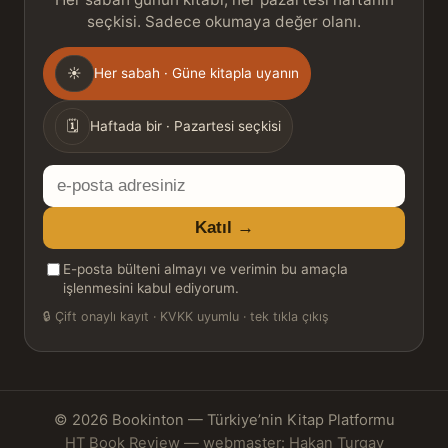
seçkisi. Sadece okumaya değer olanı.
Gönderim
☀
Her sabah · Güne kitapla uyanın
sıklığı
🗓
Haftada bir · Pazartesi seçkisi
E-
posta
Katıl →
adresiniz
E-posta bülteni almayı ve verimin bu amaçla
işlenmesini kabul ediyorum.
🔒
Çift onaylı kayıt · KVKK uyumlu · tek tıkla çıkış
© 2026 Bookinton — Türkiye’nin Kitap Platformu
HT Book Review — webmaster: Hakan Turgay