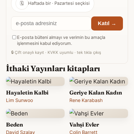
🗓
Haftada bir · Pazartesi seçkisi
E-
Katıl →
posta
E-posta bülteni almayı ve verimin bu amaçla
adresiniz
işlenmesini kabul ediyorum.
🔒
Çift onaylı kayıt · KVKK uyumlu · tek tıkla çıkış
İthaki Yayınları kitapları
Hayaletin Kalbi
Geriye Kalan Kadın
Lim Sunwoo
Rene Karabash
Beden
Vahşi Evler
David Szalay
Colin Barrett