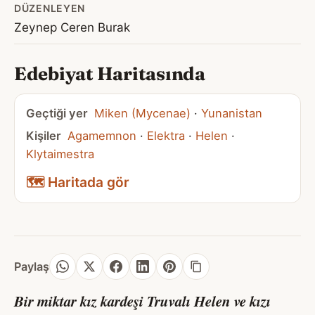
DÜZENLEYEN
Zeynep Ceren Burak
Edebiyat Haritasında
Geçtiği yer
Miken (Mycenae)
·
Yunanistan
Kişiler
Agamemnon
·
Elektra
·
Helen
·
Klytaimestra
🗺️ Haritada gör
Paylaş
Bir miktar kız kardeşi Truvalı Helen ve kızı