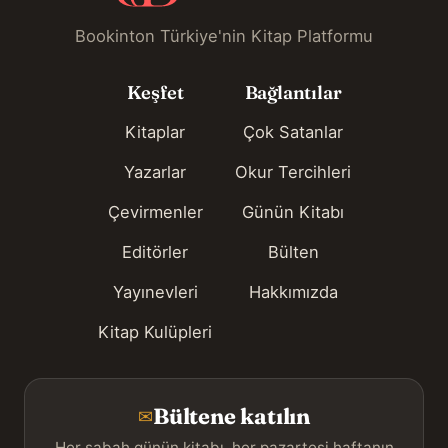
Bookinton Türkiye'nin Kitap Platformu
Keşfet
Bağlantılar
Kitaplar
Çok Satanlar
Yazarlar
Okur Tercihleri
Çevirmenler
Günün Kitabı
Editörler
Bülten
Yayınevleri
Hakkımızda
Kitap Kulüpleri
Bültene katılın
✉
Her sabah günün kitabı, her pazartesi haftanın