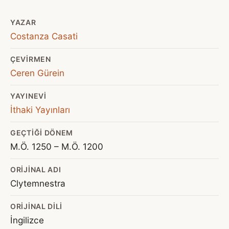
YAZAR
Costanza Casati
ÇEVIRMEN
Ceren Gürein
YAYINEVI
İthaki Yayınları
GEÇTIĞI DÖNEM
M.Ö. 1250 – M.Ö. 1200
ORIJINAL ADI
Clytemnestra
ORIJINAL DILI
İngilizce