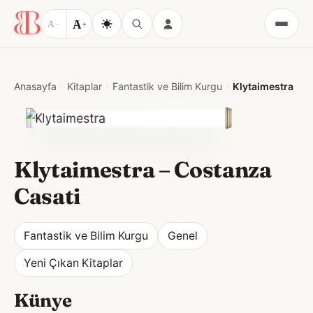
A
A
−
+
Menü
Anasayfa
Kitaplar
Fantastik ve Bilim Kurgu
Klytaimestra
Klytaimestra
–
Costanza
Casati
Fantastik ve Bilim Kurgu
Genel
Yeni Çıkan Kitaplar
Künye