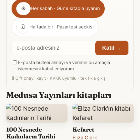
Gönderim
☀
Her sabah · Güne kitapla uyanın
sıklığı
🗓
Haftada bir · Pazartesi seçkisi
E-
Katıl →
posta
E-posta bülteni almayı ve verimin bu amaçla
adresiniz
işlenmesini kabul ediyorum.
🔒
Çift onaylı kayıt · KVKK uyumlu · tek tıkla çıkış
Medusa Yayınları kitapları
100 Nesnede
Kefaret
Kadınların Tarihi
Eliza Clark