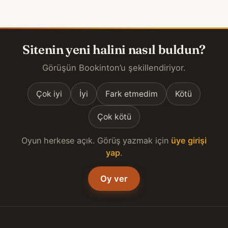
Sitenin yeni halini nasıl buldun?
Görüşün Bookinton’u şekillendiriyor.
Çok iyi
İyi
Fark etmedim
Kötü
Çok kötü
Oyun herkese açık. Görüş yazmak için
üye girişi
yap
.
Oy ver