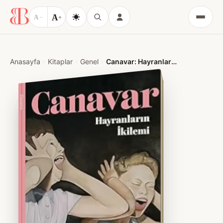
A
A
−
+
Menü
Anasayfa
Kitaplar
Genel
Canavar: Hayranların İkilemi