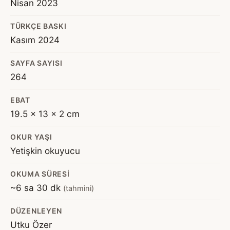
Nisan 2023
TÜRKÇE BASKI
Kasım 2024
SAYFA SAYISI
264
EBAT
19.5 x 13 x 2 cm
OKUR YAŞI
Yetişkin okuyucu
OKUMA SÜRESI
~6 sa 30 dk
(tahmini)
DÜZENLEYEN
Utku Özer