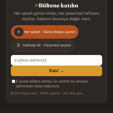
Bültene katılın
✉
Her sabah günün kitabı, her pazartesi haftanın
seçkisi. Sadece okumaya değer olanı.
Gönderim
☀
Her sabah · Güne kitapla uyanın
sıklığı
🗓
Haftada bir · Pazartesi seçkisi
E-
posta
Katıl →
adresiniz
E-posta bülteni almayı ve verimin bu amaçla
işlenmesini kabul ediyorum.
🔒
Çift onaylı kayıt · KVKK uyumlu · tek tıkla çıkış