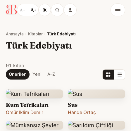
A
A
−
+
Menü
Anasayfa
Kitaplar
Türk Edebiyatı
Türk Edebiyatı
91 kitap
Önerilen
Yeni
A–Z
Kum Tefrikaları
Sus
Ömür İklim Demir
Hande Ortaç