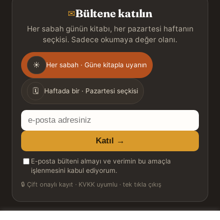
Bültene katılın
✉
Her sabah günün kitabı, her pazartesi haftanın
seçkisi. Sadece okumaya değer olanı.
Gönderim
☀
Her sabah · Güne kitapla uyanın
sıklığı
🗓
Haftada bir · Pazartesi seçkisi
E-
posta
Katıl →
adresiniz
E-posta bülteni almayı ve verimin bu amaçla
işlenmesini kabul ediyorum.
🔒
Çift onaylı kayıt · KVKK uyumlu · tek tıkla çıkış