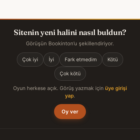
Sitenin yeni halini nasıl buldun?
Görüşün Bookinton’u şekillendiriyor.
Çok iyi
İyi
Fark etmedim
Kötü
Çok kötü
Oyun herkese açık. Görüş yazmak için
üye girişi
yap
.
Oy ver