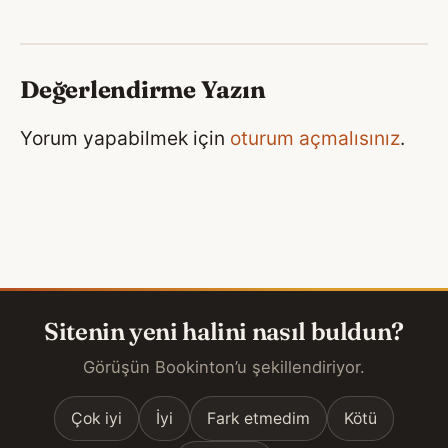
Değerlendirme Yazın
Yorum yapabilmek için
oturum açmalısınız
.
Sitenin yeni halini nasıl buldun?
Görüşün Bookinton’u şekillendiriyor.
Çok iyi
İyi
Fark etmedim
Kötü