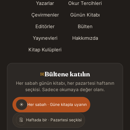
Yazarlar
Okur Tercihleri
Çevirmenler
Günün Kitabı
Editörler
Bülten
Yayınevleri
Hakkımızda
Kitap Kulüpleri
Bültene katılın
✉
Her sabah günün kitabı, her pazartesi haftanın
seçkisi. Sadece okumaya değer olanı.
Gönderim
☀
Her sabah · Güne kitapla uyanın
sıklığı
🗓
Haftada bir · Pazartesi seçkisi