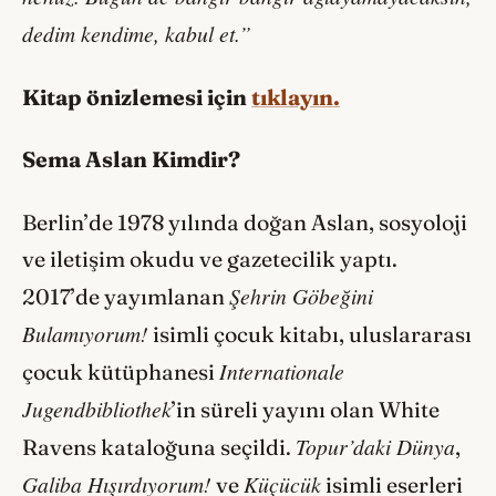
dedim kendime, kabul et.”
Kitap önizlemesi için
tıklayın.
Sema Aslan Kimdir?
Berlin’de 1978 yılında doğan Aslan, sosyoloji
ve iletişim okudu ve gazetecilik yaptı.
Şehrin Göbeğini
2017’de yayımlanan
Bulamıyorum!
isimli çocuk kitabı, uluslararası
Internationale
çocuk kütüphanesi
Jugendbibliothek
’in süreli yayını olan White
Topur’daki Dünya
Ravens kataloğuna seçildi.
,
Galiba Hışırdıyorum!
Küçücük
ve
isimli eserleri