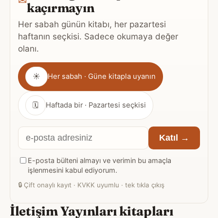
✉
kaçırmayın
Her sabah günün kitabı, her pazartesi
haftanın seçkisi. Sadece okumaya değer
olanı.
Gönderim
☀
Her sabah · Güne kitapla uyanın
sıklığı
🗓
Haftada bir · Pazartesi seçkisi
E-
Katıl →
posta
E-posta bülteni almayı ve verimin bu amaçla
adresiniz
işlenmesini kabul ediyorum.
🔒
Çift onaylı kayıt · KVKK uyumlu · tek tıkla çıkış
İletişim Yayınları kitapları