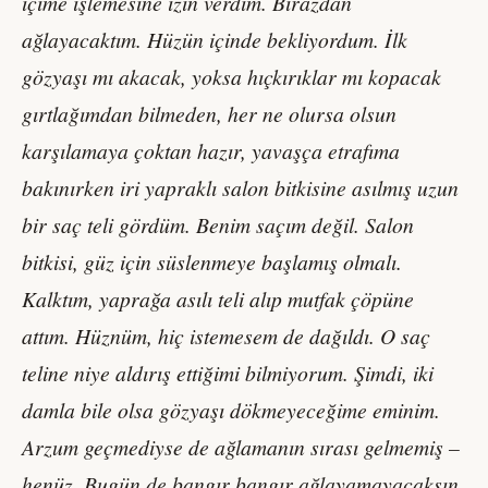
içime işlemesine izin verdim. Birazdan
ağlayacaktım. Hüzün içinde bekliyordum. İlk
gözyaşı mı akacak, yoksa hıçkırıklar mı kopacak
gırtlağımdan bilmeden, her ne olursa olsun
karşılamaya çoktan hazır, yavaşça etrafıma
bakınırken iri yapraklı salon bitkisine asılmış uzun
bir saç teli gördüm. Benim saçım değil. Salon
bitkisi, güz için süslenmeye başlamış olmalı.
Kalktım, yaprağa asılı teli alıp mutfak çöpüne
attım. Hüznüm, hiç istemesem de dağıldı. O saç
teline niye aldırış ettiğimi bilmiyorum. Şimdi, iki
damla bile olsa gözyaşı dökmeyeceğime eminim.
Arzum geçmediyse de ağlamanın sırası gelmemiş –
henüz. Bugün de bangır bangır ağlayamayacaksın,