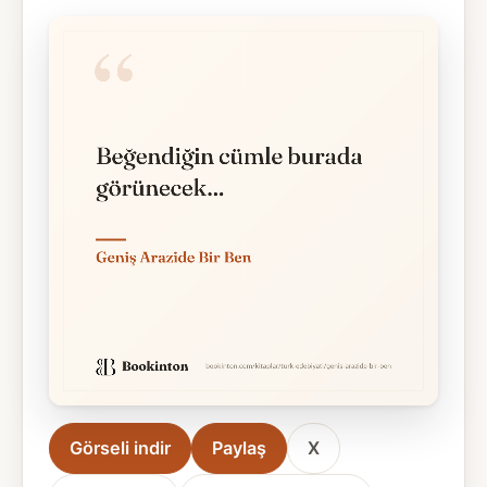
Görseli indir
Paylaş
X