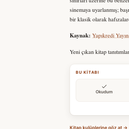
sınırları üzerine bu benze
sinemaya uyarlanmış; baş
bir klasik olarak hafızalar
Kaynak:
Yapıkredi Yayın
Yeni çıkan kitap tanıtımla
BU KITABI
Okudum
Kitap kulüplerine göz at →