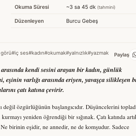
Okuma Süresi
~3 sa 45 dk
(tahmini)
Düzenleyen
Burcu Gebeş
 görü
#iç ses
#kadın
#okumak
#yalnızlık
#yazmak
Paylaş
ı arasında kendi sesini arayan bir kadın, günlük
, eşinin varlığı arasında eriyen, yavaşça silikleşen b
larını çatı katına çevirir.
 değil özgürlüğünün başlangıcıdır. Düşüncelerini topladı
l kurmayı yeniden öğrendiği bir sığınak. Çatı katında artı
 Ne birinin eşidir, ne annedir, ne de komşudur. Sadece