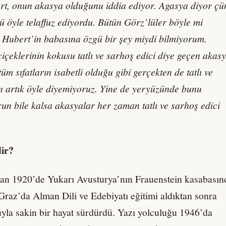
rt, onun akasya olduğunu iddia ediyor. Agasya diyor çü
 öyle telaffuz ediyordu. Bütün Görz’lüler böyle mi
 Hubert’in babasına özgü bir şey miydi bilmiyorum.
içeklerinin kokusu tatlı ve sarhoş edici diye geçen akas
üm sıfatların isabetli olduğu gibi gerçekten de tatlı ve
n artık öyle diyemiyoruz. Yine de yeryüzünde bunu
run bile kalsa akasyalar her zaman tatlı ve sarhoş edici
ir?
an 1920’de Yukarı Avusturya’nın Frauenstein kasabasın
Graz’da Alman Dili ve Edebiyatı eğitimi aldıktan sonra
ğuyla sakin bir hayat sürdürdü. Yazı yolculuğu 1946’da