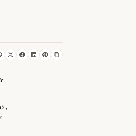
ir
ğı,
k