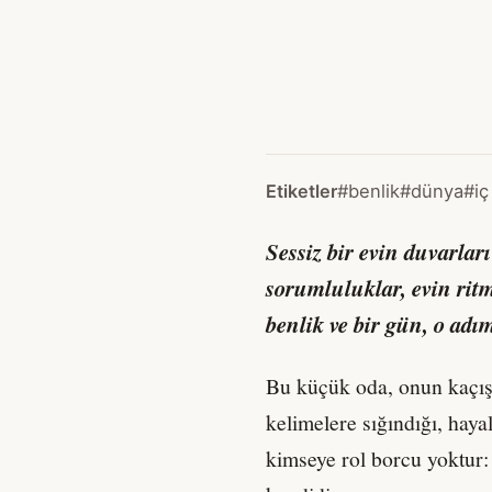
Etiketler
#benlik
#dünya
#iç
Sessiz bir evin duvarlar
sorumluluklar, evin ritmi
benlik ve bir gün, o adım
Bu küçük oda, onun kaçışı
kelimelere sığındığı, haya
kimseye rol borcu yoktur: