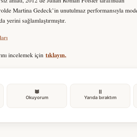
rsiz anlatı, 2012’de Julian Roman Pölsler tarafından
rolde Martina Gedeck’in unutulmaz performansıyla mod
da yerini sağlamlaştırmıştır.
ları
tıklayın.
rını incelemek için
Okuyorum
Yarıda bıraktım