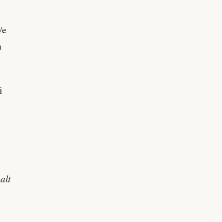
Ve
n
i
alt