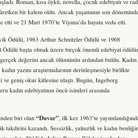
aşladı. Roman, kısa öykü, novella, çocuk edebiyatı ve ra
e üretken bir kalem oldu. Ancak yaşamının son dönemind
 etti ve 21 Mart 1970’te Viyana’da hayata veda etti.
vik Ödülü, 1963 Arthur Schnitzler Ödülü ve 1968
t Ödülü başta olmak üzere birçok önemli edebiyat ödülü
r gerçek değerini ancak ölümünün ardından buldu. Kadın
kadın yazını araştırmalarının derinleşmesiyle birlikte
di ve geniş okur kitlesine ulaştı. Bugün, Ingeborg
rn kadın edebiyatının öncü isimleri arasında
“Duvar”
inden biri olan
, ilk kez 1963’te yayımlandığınd
k takdirini kazandı. Sessizlik, yalnızlık ve kadın benliği