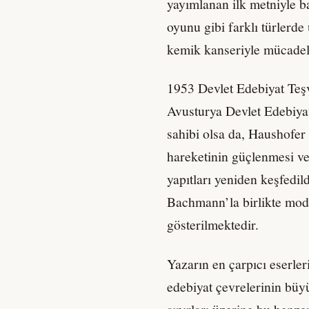
yayımlanan ilk metniyle b
oyunu gibi farklı türlerd
kemik kanseriyle mücadele
1953 Devlet Edebiyat Teş
Avusturya Devlet Edebiya
sahibi olsa da, Haushofe
hareketinin güçlenmesi ve 
yapıtları yeniden keşfedil
Bachmann’la birlikte mode
gösterilmektedir.
Yazarın en çarpıcı eserler
edebiyat çevrelerinin büyü