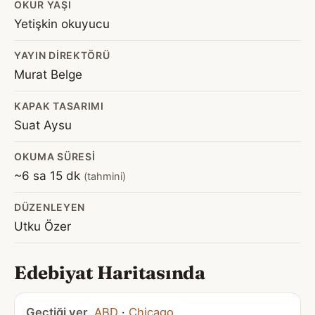
OKUR YAŞI
Yetişkin okuyucu
YAYIN DIREKTÖRÜ
Murat Belge
KAPAK TASARIMI
Suat Aysu
OKUMA SÜRESI
~6 sa 15 dk
(tahmini)
DÜZENLEYEN
Utku Özer
Edebiyat Haritasında
Geçtiği yer
ABD
·
Chicago