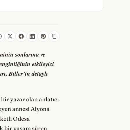
minin sonlarına ve
nginliğinin etkileyici
ı, Biller’in detaylı
ir yazar olan anlatıcı
teyen annesi Alyona
eketli Odesa
ık bir yaşam süren