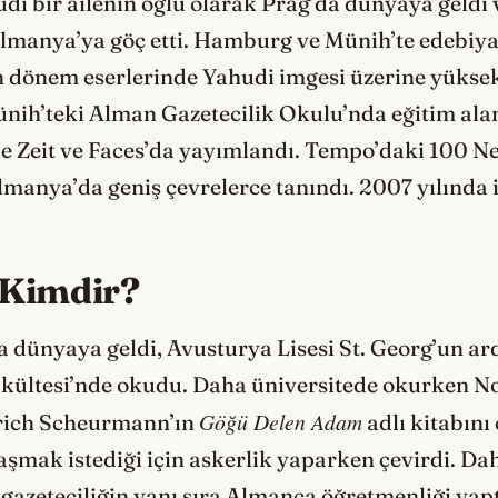
di bir ailenin oğlu olarak Prag’da dünyaya geldi 
ı Almanya’ya göç etti. Hamburg ve Münih’te edebiy
dönem eserlerinde Yahudi imgesi üzerine yüksek 
nih’teki Alman Gazetecilik Okulu’nda eğitim alan 
e Zeit ve Faces’da yayımlandı. Tempo’daki 100 Nef
lmanya’da geniş çevrelerce tanındı. 2007 yılında
 Kimdir?
 dünyaya geldi, Avusturya Lisesi St. Georg’un ar
Fakültesi’nde okudu. Daha üniversitede okurken N
Göğü Delen Adam
 Erich Scheurmann’ın
adlı kitabını
aşmak istediği için askerlik yaparken çevirdi. Da
azeteciliğin yanı sıra Almanca öğretmenliği yapt