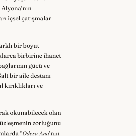
. Alyona’nın
arı içsel çatışmalar
arklı bir boyut
alarca birbirine ihanet
 bağlarının gücü ve
lt bir aile destanı
 kırıklıkları ve
arak okunabilecek olan
 yüzleşmenin zorluğunu
Odesa Ana
umlarda “
’nın