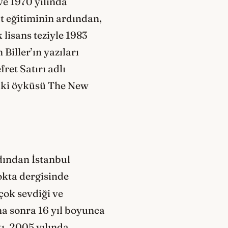
ve 1970 yılında
at eğitiminin ardından,
lisans teziyle 1983
Biller’ın yazıları
ret Satırı adlı
 iki öyküsü The New
dından İstanbul
okta dergisinde
 çok sevdiği ve
ha sonra 16 yıl boyunca
ı. 2005 yılında