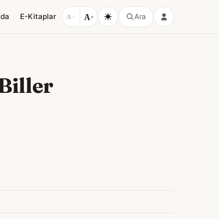
A
zda
E-Kitaplar
Ara
A
−
+
iller