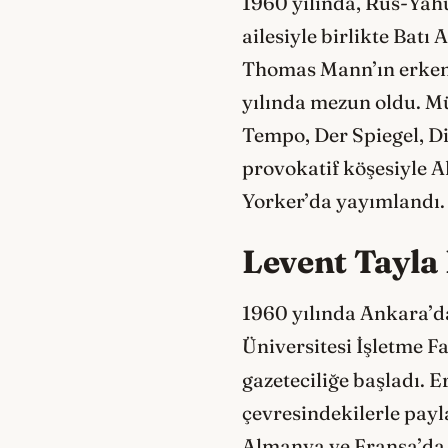
1960 yılında, Rus-Yahu
ailesiyle birlikte Bat
Thomas Mann’ın erken 
yılında mezun oldu. Mü
Tempo, Der Spiegel, Di
provokatif köşesiyle A
Yorker’da yayımlandı.
Levent Tayla
1960 yılında Ankara’da
Üniversitesi İşletme 
gazeteciliğe başladı.
çevresindekilerle payl
Almanya ve Fransa’da g