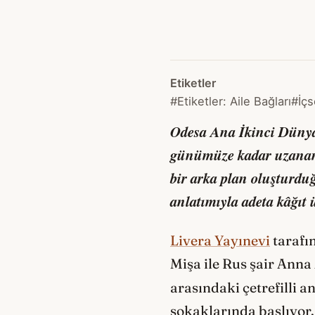
Etiketler
#Etiketler: Aile Bağları
#İçs
Odesa Ana
İkinci Dünya
günümüze kadar uzanan b
bir arka plan oluşturduğ
anlatımıyla adeta kâğıt
Livera Yayınevi
tarafı
Mişa ile Rus şair Ann
arasındaki çetrefilli an
sokaklarında başlıyor.