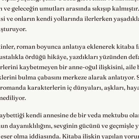
ı ve geleceğin umutları arasında sıkışıp kalmıştır
isi ve onların kendi yollarında ilerlerken yaşadıkl
şturuyor.
inler, roman boyunca anlatıya eklenerek kitaba f
n ustalıkla ördüğü hikâye, yazdıkları yüzünden def
rlerini kaybetmeyen bir anne-oğul ilişkisini, aile
lerini bulma çabasını merkeze alarak anlatıyor. Sa
romanda karakterlerin iç dünyaları, aşkları, hayal
mediliyor.
kaybettiği kendi annesine de bir veda mektubu ol
nun dayanıklılığını, sevginin gücünü ve geçmişle
eser olma iddiasında. Kitaba ilişkin yapılan yor