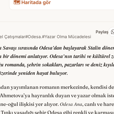
🗺️ Haritada gör
Paylaş
el Çatışmalar
#Odesa.
#Yazar Olma Mücadelesi
 Savaşı sırasında Odesa’dan başlayarak Stalin döne
ir dönemi anlatıyor. Odesa’nın tarihi ve kültürel ze
u romanda, şehrin sokakları, pazarları ve deniz kıyılar
 üzerinde yeniden hayat buluyor.
ndan yayımlanan romanın merkezinde, kendisi de b
a Ahmetova’ya hayranlık duyan ve yazar olmak is
Odesa Ana
ne-oğul ilişkisi yer alıyor.
, canlı ve har
 Tıpkı yaşadığı şehir Odesa gibi renkli ve karmaş