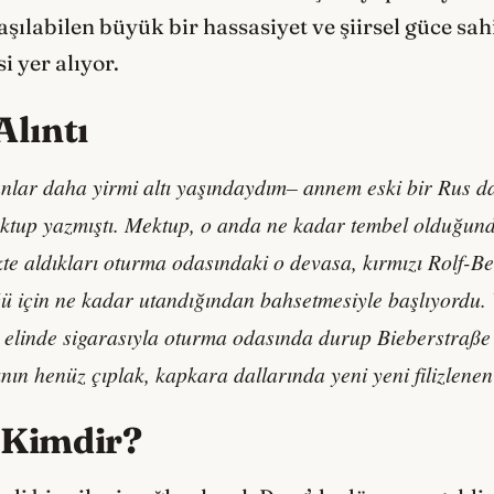
ılabilen büyük bir hassasiyet ve şiirsel güce sah
 yer alıyor.
Alıntı
lar daha yirmi altı yaşındaydım– annem eski bir Rus da
ktup yazmıştı. Mektup, o anda ne kadar tembel olduğunda
e aldıkları oturma odasındaki o devasa, kırmızı Rolf-B
ğü için ne kadar utandığından bahsetmesiyle başlıyordu. 
da elinde sigarasıyla oturma odasında durup Bieberstraße
nın henüz çıplak, kapkara dallarında yeni yeni filizlenen
 Kimdir?