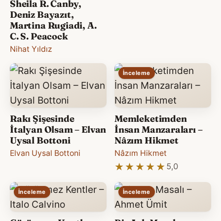
Sheila R. Canby,
Deniz Bayazıt,
Martina Rugiadi, A.
C. S. Peacock
Nihat Yıldız
İnceleme
Rakı Şişesinde
Memleketimden
İtalyan Olsam – Elvan
İnsan Manzaraları –
Uysal Bottoni
Nâzım Hikmet
Elvan Uysal Bottoni
Nâzım Hikmet
★★★★★
★★★★★
5,0
İnceleme
İnceleme