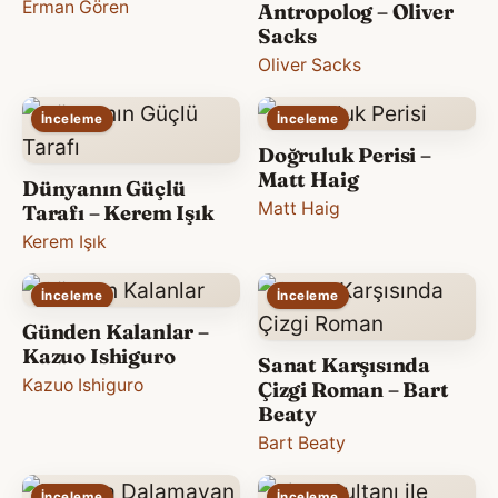
Erman Gören
Antropolog – Oliver
Sacks
Oliver Sacks
İnceleme
İnceleme
Doğruluk Perisi –
Matt Haig
Dünyanın Güçlü
Matt Haig
Tarafı – Kerem Işık
Kerem Işık
İnceleme
İnceleme
Günden Kalanlar –
Kazuo Ishiguro
Sanat Karşısında
Kazuo Ishiguro
Çizgi Roman – Bart
Beaty
Bart Beaty
İnceleme
İnceleme