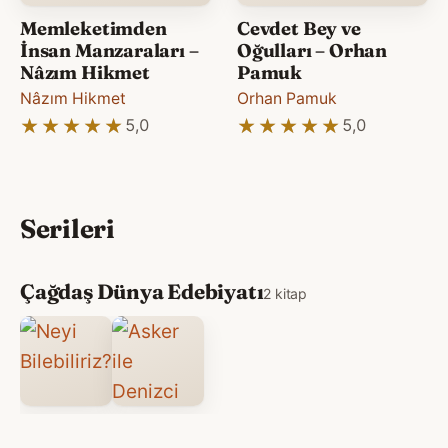
Memleketimden
Cevdet Bey ve
İnsan Manzaraları –
Oğulları – Orhan
Nâzım Hikmet
Pamuk
Nâzım Hikmet
Orhan Pamuk
★★★★★
★★★★★
★★★★★
★★★★★
5,0
5,0
Serileri
Çağdaş Dünya Edebiyatı
2 kitap