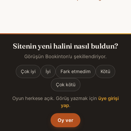
Sitenin yeni halini nasıl buldun?
Görüşün Bookinton’u şekillendiriyor.
Çok iyi
İyi
Fark etmedim
Kötü
Çok kötü
Oyun herkese açık. Görüş yazmak için
üye girişi
yap
.
Oy ver