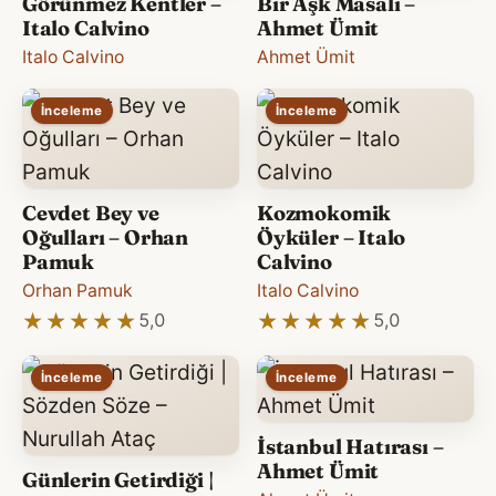
Görünmez Kentler –
Bir Aşk Masalı –
Italo Calvino
Ahmet Ümit
Italo Calvino
Ahmet Ümit
İnceleme
İnceleme
Cevdet Bey ve
Kozmokomik
Oğulları – Orhan
Öyküler – Italo
Pamuk
Calvino
Orhan Pamuk
Italo Calvino
★★★★★
★★★★★
★★★★★
★★★★★
5,0
5,0
İnceleme
İnceleme
İstanbul Hatırası –
Ahmet Ümit
Günlerin Getirdiği |