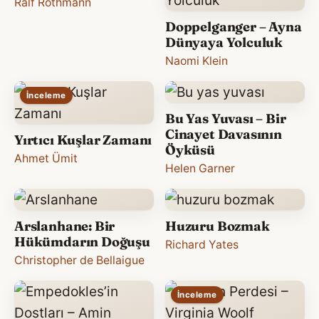
Ralf Rothmann
Doppelganger – Ayna
Dünyaya Yolculuk
Naomi Klein
İnceleme
Bu Yas Yuvası – Bir
Cinayet Davasının
Yırtıcı Kuşlar Zamanı
Öyküsü
Ahmet Ümit
Helen Garner
Arslanhane: Bir
Huzuru Bozmak
Hükümdarın Doğuşu
Richard Yates
Christopher de Bellaigue
İnceleme