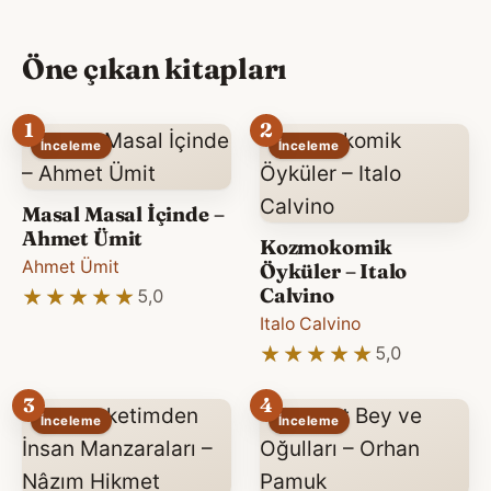
Öne çıkan kitapları
1
2
İnceleme
İnceleme
Masal Masal İçinde –
Ahmet Ümit
Kozmokomik
Ahmet Ümit
Öyküler – Italo
Calvino
★★★★★
★★★★★
5,0
Italo Calvino
★★★★★
★★★★★
5,0
3
4
İnceleme
İnceleme