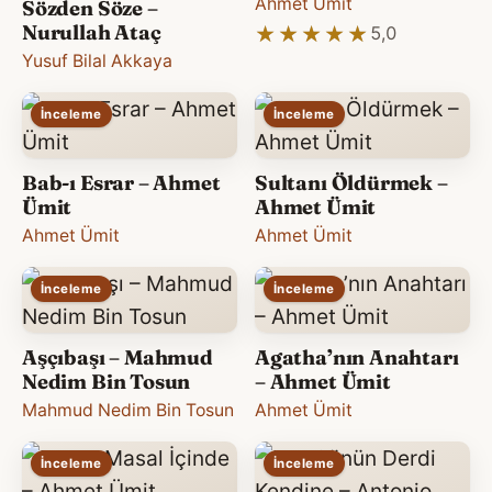
Ahmet Ümit
Sözden Söze –
Nurullah Ataç
★★★★★
★★★★★
5,0
Yusuf Bilal Akkaya
İnceleme
İnceleme
Bab-ı Esrar – Ahmet
Sultanı Öldürmek –
Ümit
Ahmet Ümit
Ahmet Ümit
Ahmet Ümit
İnceleme
İnceleme
Aşçıbaşı – Mahmud
Agatha’nın Anahtarı
Nedim Bin Tosun
– Ahmet Ümit
Mahmud Nedim Bin Tosun
Ahmet Ümit
İnceleme
İnceleme