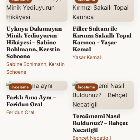
Uykuya Dalamayan
Filler Sultanı ile
Minik Yediuyurun
Kırmızı Sakallı Topal
Hikâyesi – Sabine
Karınca – Yaşar
Bohlmann, Kerstin
Kemal
Schoene
Yaşar Kemal
Sabine Bohlmann
,
Kerstin
Schoene
İnceleme
İnceleme
Farklı Ama Aynı –
Feridun Oral
Feridun Oral
Tercümemi Nasıl
Buldunuz? – Behçet
Necatigil
Behçet Necatigil