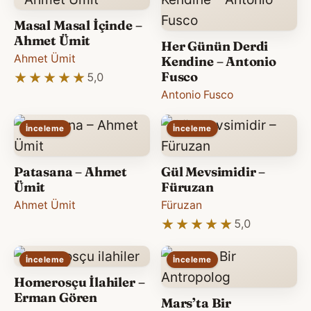
Masal Masal İçinde –
Ahmet Ümit
Her Günün Derdi
Ahmet Ümit
Kendine – Antonio
Fusco
★★★★★
★★★★★
5,0
Antonio Fusco
İnceleme
İnceleme
Patasana – Ahmet
Gül Mevsimidir –
Ümit
Füruzan
Ahmet Ümit
Füruzan
★★★★★
★★★★★
5,0
İnceleme
İnceleme
Homerosçu İlahiler –
Erman Gören
Mars’ta Bir