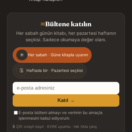
Bültene katılın
✉
Her sabah günün kitabı, her pazartesi haftanın
seçkisi. Sadece okumaya değer olanı.
Gönderim
☀
Her sabah · Güne kitapla uyanın
sıklığı
🗓
Haftada bir · Pazartesi seçkisi
E-
posta
Katıl →
adresiniz
E-posta bülteni almayı ve verimin bu amaçla
işlenmesini kabul ediyorum.
🔒
Çift onaylı kayıt · KVKK uyumlu · tek tıkla çıkış