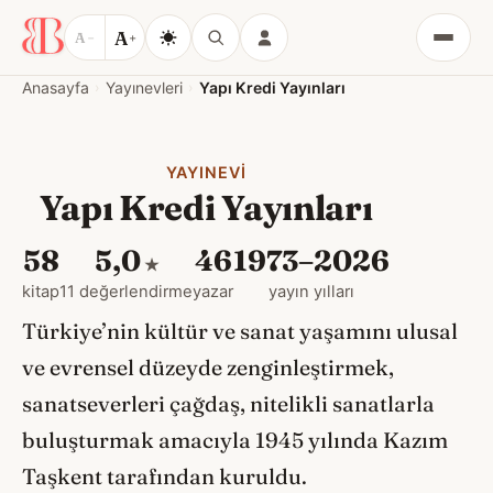
A
A
−
+
Menü
Anasayfa
Yayınevleri
Yapı Kredi Yayınları
YAYINEVI
Yapı Kredi Yayınları
58
5,0
46
1973–2026
★
kitap
11 değerlendirme
yazar
yayın yılları
Türkiye’nin kültür ve sanat yaşamını ulusal
ve evrensel düzeyde zenginleştirmek,
sanatseverleri çağdaş, nitelikli sanatlarla
buluşturmak amacıyla 1945 yılında Kazım
Taşkent tarafından kuruldu.