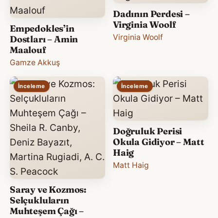
Dadının Perdesi –
Virginia Woolf
Empedokles’in
Virginia Woolf
Dostları – Amin
Maalouf
Gamze Akkuş
İnceleme
İnceleme
Doğruluk Perisi
Okula Gidiyor – Matt
Haig
Matt Haig
Saray ve Kozmos:
Selçukluların
Muhteşem Çağı –