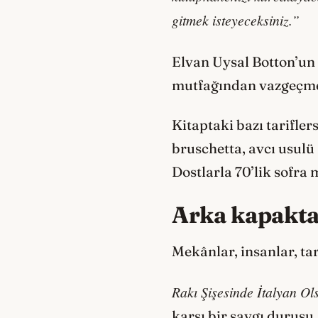
gitmek isteyeceksiniz.”
Elvan Uysal Botton’un d
mutfağından vazgeçmek
Kitaptaki bazı tarifler
bruschetta, avcı usulü 
Dostlarla 70’lik sofra
Arka kapakt
Mekânlar, insanlar, ta
Rakı Şişesinde İtalyan Ol
karşı bir saygı duruşu