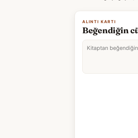
ALINTI KARTI
Beğendiğin cü
Alıntı
metni