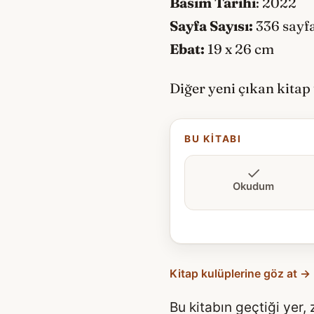
Basım Tarihi
: 2022
Sayfa Sayısı:
336 sayf
Ebat:
19 x 26 cm
Diğer yeni çıkan kitap
BU KITABI
Okudum
Kitap kulüplerine göz at →
Bu kitabın geçtiği yer,