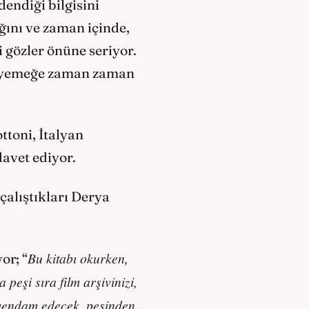
dendiği bilgisini
ğını ve zaman içinde,
i gözler önüne seriyor.
ir yemeğe zaman zaman
toni, İtalyan
davet ediyor.
 çalıştıkları Derya
Bu kitabı okurken,
or; “
peşi sıra film arşivinizi,
rzıendam edecek, peşinden