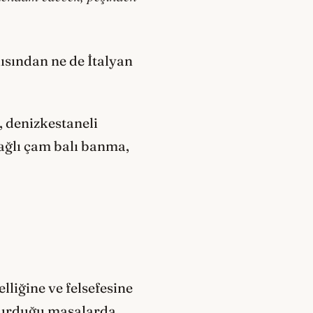
kısından ne de İtalyan
i, denizkestaneli
yağlı çam balı banma,
lliğine ve felsefesine
 kurduğu masalarda,