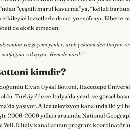
ı”ndan “çeşnili marul kavurma”ya, “kelleli barbu
a etkileyici lezzetlerle donatıyor sofrayı. Elbette 
eti de eksik etmeden.
rakısından vazgeçemeyenler, artık çekinmeden İtalyan re
an mutfağına yakışıyor. Hem de nasıl!”
Bottoni kimdir?
doğumlu Elvan Uysal Bottoni, Hacettepe Üniversite
du. Türkiye’de ve İtalya’da yazılı ve görsel basın
a’da yaşıyor. Alice televizyon kanalında iki yıl
ştı. 2006-2009 yılları arasında National Geogra
c WILD Italy kanallarının program koordinatörl