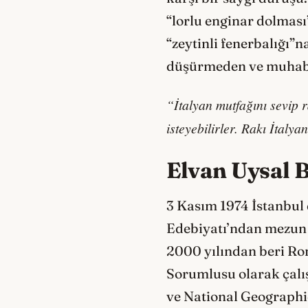
“lorlu enginar dolmas
“zeytinli fenerbalığı”n
düşürmeden ve muhabb
“İtalyan mutfağını sevip 
isteyebilirler. Rakı İtaly
Elvan Uysal 
3 Kasım 1974 İstanbul 
Edebiyatı’ndan mezun ol
2000 yılından beri Rom
Sorumlusu olarak çalı
ve National Geographi