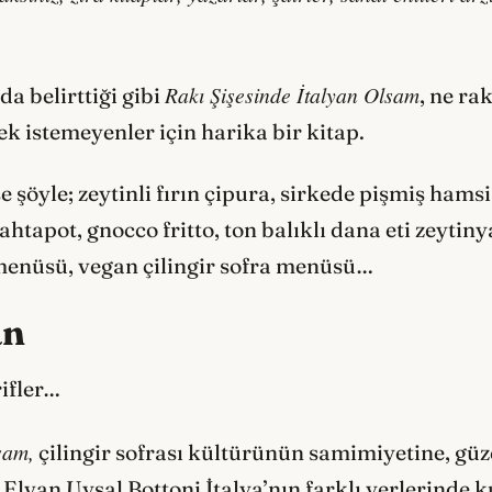
Rakı Şişesinde İtalyan Olsam
a belirttiği gibi
, ne ra
 istemeyenler için harika bir kitap.
se şöyle; zeytinli fırın çipura, sirkede pişmiş hams
ahtapot, gnocco fritto, ton balıklı dana eti zeytin
 menüsü, vegan çilingir sofra menüsü…
an
rifler…
sam,
çilingir sofrası kültürünün samimiyetine, güze
. Elvan Uysal Bottoni İtalya’nın farklı yerlerinde