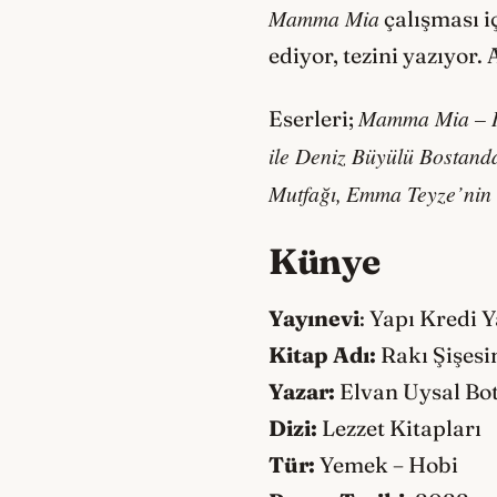
Mamma Mia
çalışması i
ediyor, tezini yazıyor.
Mamma Mia – İt
Eserleri;
ile Deniz Büyülü Bostand
Mutfağı
,
Emma Teyze’nin K
Künye
Yayınevi
: Yapı Kredi Y
Kitap Adı:
Rakı Şişesi
Yazar:
Elvan Uysal Bot
Dizi:
Lezzet Kitapları
Tür:
Yemek – Hobi