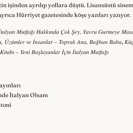
çin işinden ayrılıp yollara düştü. Lisansüstü sin
 Ayrıca Hürriyet gazetesinde köşe yazıları yazıyor.
alyan Mutfağı Hakkında Çok Şey, Yavru Gurmeye Masa
a, Üzümler ve İnsanlar – Toprak Ana, Bağban Baba
Kü
,
itabı – Yeni Başlayanlar İçin İtalyan Mutfağı
ayınları
nde İtalyan Olsam
toni