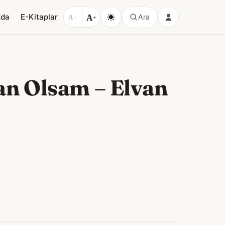
A
zda
E-Kitaplar
Ara
A
−
+
yan Olsam – Elvan