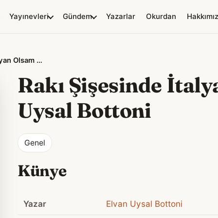
Yayınevleri
Gündem
Yazarlar
Okurdan
Hakkımı
Rakı Şişesinde İtalyan Olsam – Elvan Uysal Bottoni
Rakı Şişesinde İtal
Uysal Bottoni
Genel
Künye
Yazar
Elvan Uysal Bottoni