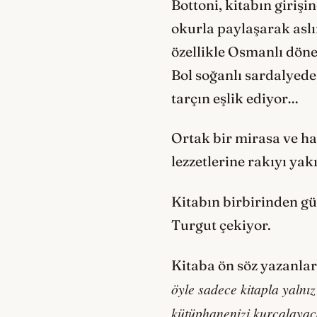
Bottoni, kitabın giriş
okurla paylaşarak aslı
özellikle Osmanlı dönem
Bol soğanlı sardalyede
tarçın eşlik ediyor…
Ortak bir mirasa ve ha
lezzetlerine rakıyı ya
Kitabın birbirinden güz
Turgut çekiyor.
Kitaba ön söz yazanlard
öyle sadece kitapla yalnız
kütüphanenizi kurcalayacak