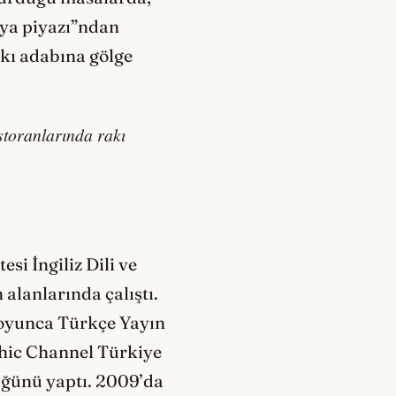
nya piyazı”ndan
rakı adabına gölge
storanlarında rakı
si İngiliz Dili ve
 alanlarında çalıştı.
 boyunca Türkçe Yayın
phic Channel Türkiye
üğünü yaptı. 2009’da