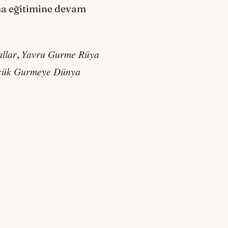
ema eğitimine devam
llar
Yavru Gurme Rüya
,
çük Gurmeye Dünya