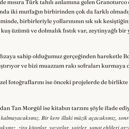
inde mısıra Türk tahılı anlamına gelen Granoturco 
nda iki mutfağın birbirinden çok da farklı olmadı
inde, birbirleriyle yollarınının sık sık kesiştiğin
 kuş üzümü ve dolmalık fıstık var, zeytinyağlı b
fızaya sahip olduğumuz gerçeğinden hareketle Bot
kıştırıyor ve bizi muazzam rakı sofraları kurmaya 
el fotoğraflarını ise önceki projelerde de birlikte
an Tan Morgül ise kitabın tarzını şöyle ifade ediy
 kalmayacaksınız. Bir kere illaki müzik açacaksınız, sonra 
sınız, zira kitaplar, yazarlar, şairler, sanat ehlileri a