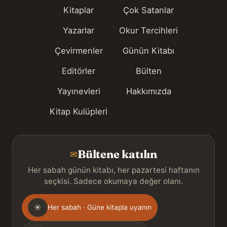
Kitaplar
Çok Satanlar
Yazarlar
Okur Tercihleri
Çevirmenler
Günün Kitabı
Editörler
Bülten
Yayınevleri
Hakkımızda
Kitap Kulüpleri
Bültene katılın
✉
Her sabah günün kitabı, her pazartesi haftanın
seçkisi. Sadece okumaya değer olanı.
Gönderim
☀
Her sabah · Güne kitapla uyanın
sıklığı