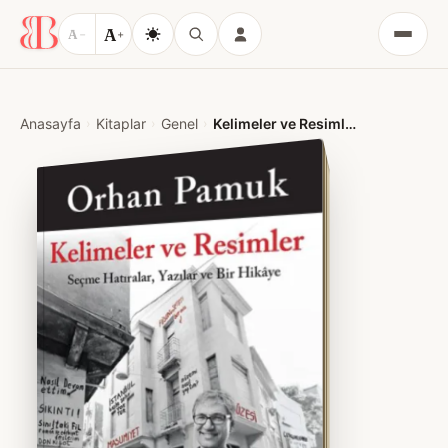
A
A
−
+
Menü
Anasayfa
Kitaplar
Genel
Kelimeler ve Resimler