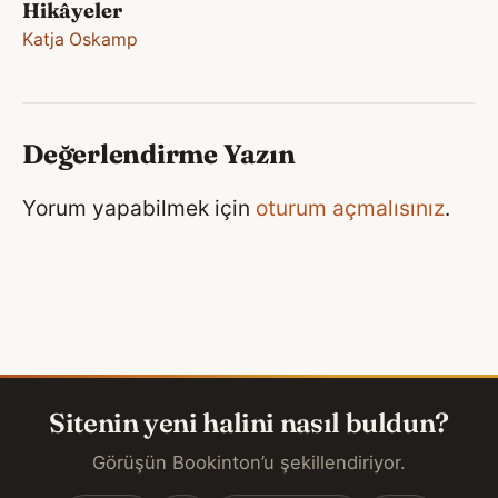
Hikâyeler
Katja Oskamp
Değerlendirme Yazın
Yorum yapabilmek için
oturum açmalısınız
.
Sitenin yeni halini nasıl buldun?
Görüşün Bookinton’u şekillendiriyor.