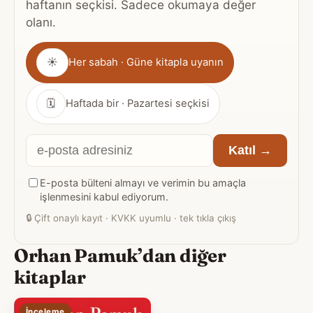
haftanın seçkisi. Sadece okumaya değer
olanı.
Gönderim
☀
Her sabah · Güne kitapla uyanın
sıklığı
🗓
Haftada bir · Pazartesi seçkisi
E-
Katıl →
posta
E-posta bülteni almayı ve verimin bu amaçla
adresiniz
işlenmesini kabul ediyorum.
🔒
Çift onaylı kayıt · KVKK uyumlu · tek tıkla çıkış
Orhan Pamuk’dan diğer
kitaplar
İnceleme