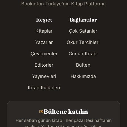
Bookinton Türkiye'nin Kitap Platformu
Keşfet
Bağlantılar
Kitaplar
Çok Satanlar
Yazarlar
Okur Tercihleri
Çevirmenler
Günün Kitabı
Editörler
Bülten
Yayınevleri
Hakkımızda
Kitap Kulüpleri
Bültene katılın
✉
Her sabah günün kitabı, her pazartesi haftanın
seçkisi. Sadece okumaya değer olanı.