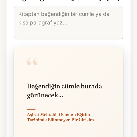
Alıntı
metni