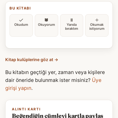
BU KITABI
Okudum
Okuyorum
Yarıda
Okumak
bıraktım
istiyorum
Kitap kulüplerine göz at →
Bu kitabın geçtiği yer, zaman veya kişilere
dair öneride bulunmak ister misiniz?
Üye
girişi yapın
.
ALINTI KARTI
Beğendiğin cümleyi kartla paylaş