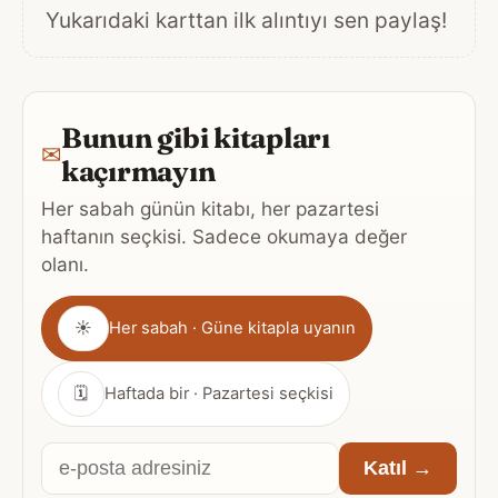
Yukarıdaki karttan ilk alıntıyı sen paylaş!
Bunun gibi kitapları
✉
kaçırmayın
Her sabah günün kitabı, her pazartesi
haftanın seçkisi. Sadece okumaya değer
olanı.
Gönderim
☀
Her sabah · Güne kitapla uyanın
sıklığı
🗓
Haftada bir · Pazartesi seçkisi
E-
Katıl →
posta