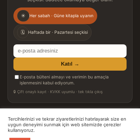
Gönderim
☀
Her sabah · Güne kitapla uyanın
sıklığı
🗓
Haftada bir · Pazartesi seçkisi
E-
posta
Katıl →
adresiniz
E-posta bülteni almayı ve verimin bu amaçla
işlenmesini kabul ediyorum.
🔒
Çift onaylı kayıt · KVKK uyumlu · tek tıkla çıkış
Tercihlerinizi ve tekrar ziyaretlerinizi hatırlayarak size en
© 2026 Bookinton — Türkiye’nin Kitap Platformu
uygun deneyimi sunmak için web sitemizde çerezler
kullanıyoruz.
HT Book Review — webmaster: Hakan Turgay