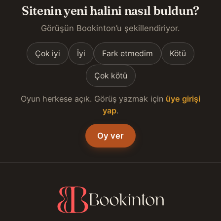
Sitenin yeni halini nasıl buldun?
Görüşün Bookinton’u şekillendiriyor.
Çok iyi
İyi
Fark etmedim
Kötü
Çok kötü
Oyun herkese açık. Görüş yazmak için
üye girişi
yap
.
Oy ver