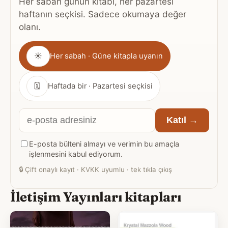
Her sabah günün kitabı, her pazartesi
haftanın seçkisi. Sadece okumaya değer
olanı.
Gönderim
☀
Her sabah · Güne kitapla uyanın
sıklığı
🗓
Haftada bir · Pazartesi seçkisi
E-
Katıl →
posta
E-posta bülteni almayı ve verimin bu amaçla
adresiniz
işlenmesini kabul ediyorum.
🔒
Çift onaylı kayıt · KVKK uyumlu · tek tıkla çıkış
İletişim Yayınları kitapları