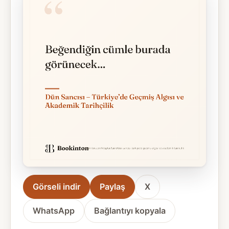
Görseli indir
Paylaş
X
WhatsApp
Bağlantıyı kopyala