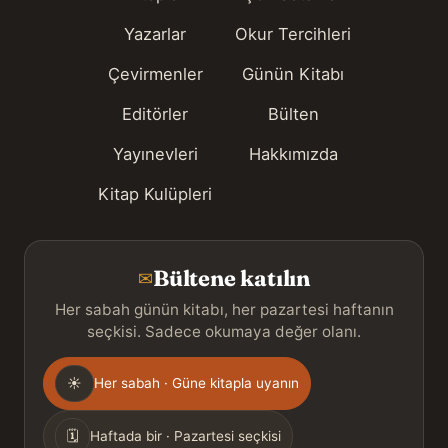
Yazarlar
Okur Tercihleri
Çevirmenler
Günün Kitabı
Editörler
Bülten
Yayınevleri
Hakkımızda
Kitap Kulüpleri
Bültene katılın
✉
Her sabah günün kitabı, her pazartesi haftanın
seçkisi. Sadece okumaya değer olanı.
Gönderim
☀
Her sabah · Güne kitapla uyanın
sıklığı
🗓
Haftada bir · Pazartesi seçkisi