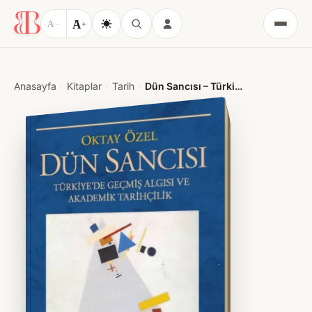
A
A
−
+
Menü
Anasayfa
Kitaplar
Tarih
Dün Sancısı – Türkiye’de Geçmiş Algısı ve Akademik Tarihçilik