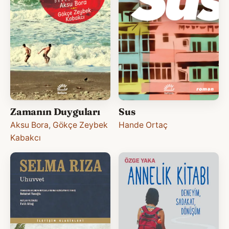
Zamanın Duyguları
Sus
Aksu Bora
,
Gökçe Zeybek
Hande Ortaç
Kabakcı