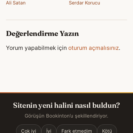
Ali Satan
Serdar Korucu
Değerlendirme Yazın
Yorum yapabilmek için
oturum açmalısınız
.
Sitenin yeni halini nasıl buldun?
Görüşün Bookinton’u şekillendiriyor.
Çok iyi
İyi
Fark etmedim
Kötü