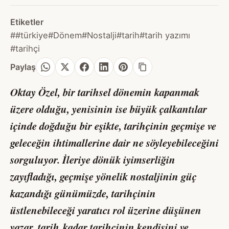
Etiketler
##türkiye
#Dönem
#Nostalji
#tarih
#tarih yazımı
#tarihçi
Paylaş
Oktay Özel, bir tarihsel dönemin kapanmak
üzere olduğu, yenisinin ise büyük çalkantılar
içinde doğduğu bir eşikte, tarihçinin geçmişe ve
geleceğin ihtimallerine dair ne söyleyebileceğini
sorguluyor. İleriye dönük iyimserliğin
zayıfladığı, geçmişe yönelik nostaljinin güç
kazandığı günümüzde, tarihçinin
üstlenebileceği yaratıcı rol üzerine düşünen
yazar,
tarih
kadar tarihçinin kendisini ve