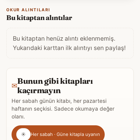
OKUR ALINTILARI
Bu kitaptan alıntılar
Bu kitaptan henüz alıntı eklenmemiş.
Yukarıdaki karttan ilk alıntıyı sen paylaş!
Bunun gibi kitapları
✉
kaçırmayın
Her sabah günün kitabı, her pazartesi
haftanın seçkisi. Sadece okumaya değer
olanı.
Gönderim
☀
Her sabah · Güne kitapla uyanın
sıklığı