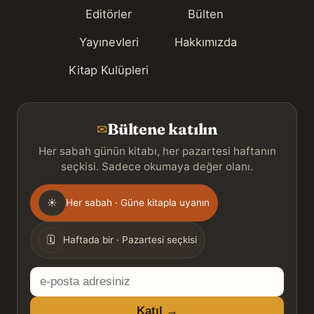
Editörler
Bülten
Yayınevleri
Hakkımızda
Kitap Kulüpleri
Bültene katılın
✉
Her sabah günün kitabı, her pazartesi haftanın
seçkisi. Sadece okumaya değer olanı.
Gönderim
☀
Her sabah · Güne kitapla uyanın
sıklığı
🗓
Haftada bir · Pazartesi seçkisi
E-
posta
Katıl →