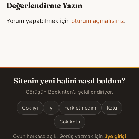
Değerlendirme Yazın
Yorum yapabilmek için
oturum açmalısınız
.
Sitenin yeni halini nasıl buldun?
Görüşün Bookinton’u şekillendiriyor.
Çok iyi
İyi
Fark etmedim
Kötü
Çok kötü
Oyun herkese açık. Görüş yazmak için
üye girişi